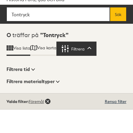
Sök
Fritextsök
Sök
Sökresultat
0
träffar på
Tontryck
Visa karta
Visa lista
Filtrera
Filtrera
Filtrera tid
Filtrera materialtyper
Visningsläge
Totalt
Valda filter:
Föremål
Rensa filter
0
träffar
Lista
Karta