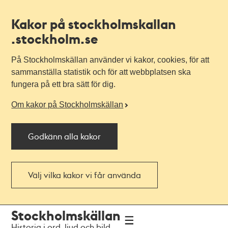
Kakor på stockholmskallan
.stockholm.se
På Stockholmskällan använder vi kakor, cookies, för att
sammanställa statistik och för att webbplatsen ska
fungera på ett bra sätt för dig.
Om kakor på Stockholmskällan
Godkänn alla kakor
Välj vilka kakor vi får använda
Till
Till
Stockholmskällan
navigationen
huvudinnehållet
Historia i ord, ljud och bild