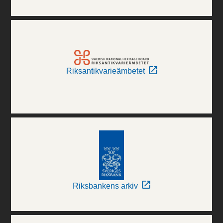
Riksantikvarieämbetet
Riksbankens arkiv