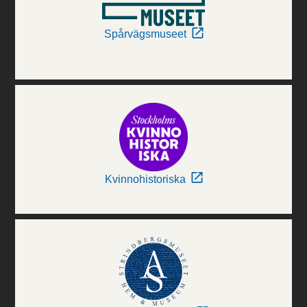
Spårvägsmuseet
Kvinnohistoriska