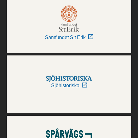
Samfundet S:t Erik
Sjöhistoriska