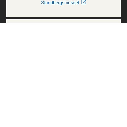
Strindbergsmuseet
Thielska Galleriet
Världskulturmuseerna