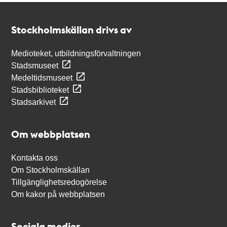
Kontakt
Stockholmskällan
Stockholmskällan drivs av
Medioteket, utbildningsförvaltningen
Stadsmuseet
Medeltidsmuseet
Stadsbiblioteket
Stadsarkivet
Om webbplatsen
Kontakta oss
Om Stockholmskällan
Tillgänglighetsredogörelse
Om kakor på webbplatsen
Sociala medier