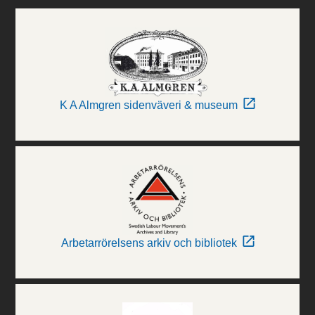
K A Almgren sidenväveri & museum
Arbetarrörelsens arkiv och bibliotek