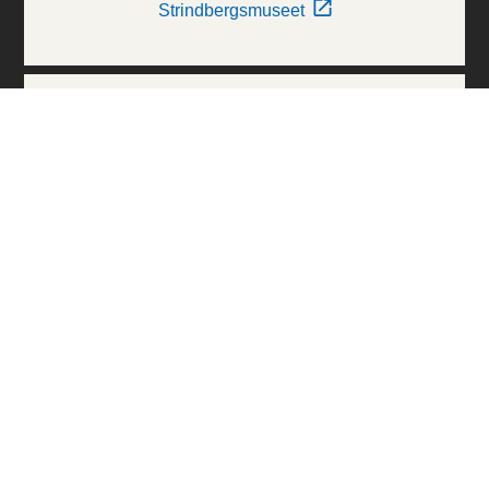
Strindbergsmuseet
Thielska Galleriet
Världskulturmuseerna