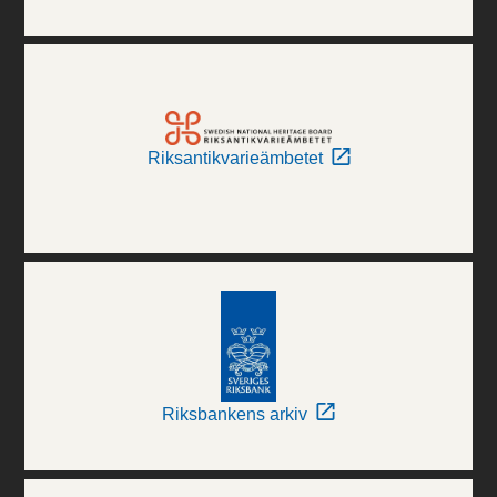
Riksantikvarieämbetet
Riksbankens arkiv