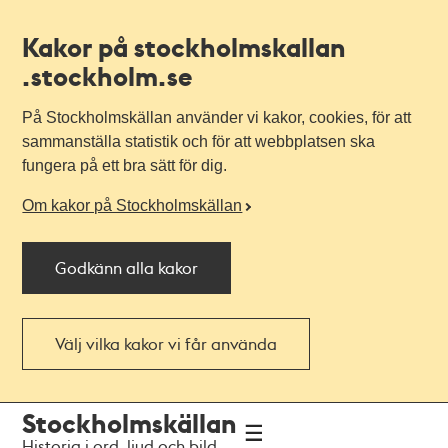
Kakor på stockholmskallan
.stockholm.se
På Stockholmskällan använder vi kakor, cookies, för att
sammanställa statistik och för att webbplatsen ska
fungera på ett bra sätt för dig.
Om kakor på Stockholmskällan
Godkänn alla kakor
Välj vilka kakor vi får använda
Till
Till
Stockholmskällan
navigationen
huvudinnehållet
Historia i ord, ljud och bild