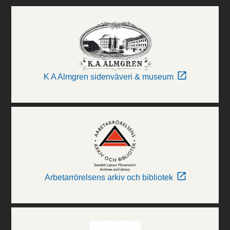
K A Almgren sidenväveri & museum
Arbetarrörelsens arkiv och bibliotek