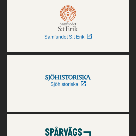
Samfundet S:t Erik
Sjöhistoriska