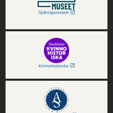
Spårvägsmuseet
Kvinnohistoriska