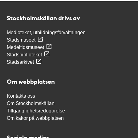
Kontakt
Stockholmskällan
Stockholmskällan drivs av
Medioteket, utbildningsförvaltningen
Stadsmuseet
Medeltidsmuseet
Stadsbiblioteket
Stadsarkivet
Om webbplatsen
Kontakta oss
Om Stockholmskällan
Tillgänglighetsredogörelse
Om kakor på webbplatsen
Sociala medier