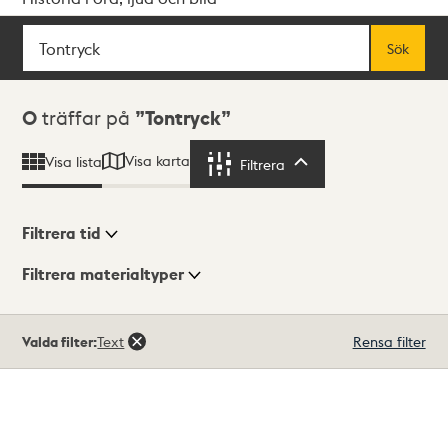
Sök
Fritextsök
Sök
Sökresultat
0
träffar på
Tontryck
Visa karta
Visa lista
Filtrera
Filtrera
Filtrera tid
Filtrera materialtyper
Visningsläge
Totalt
Valda filter:
Text
Rensa filter
0
träffar
Lista
Karta