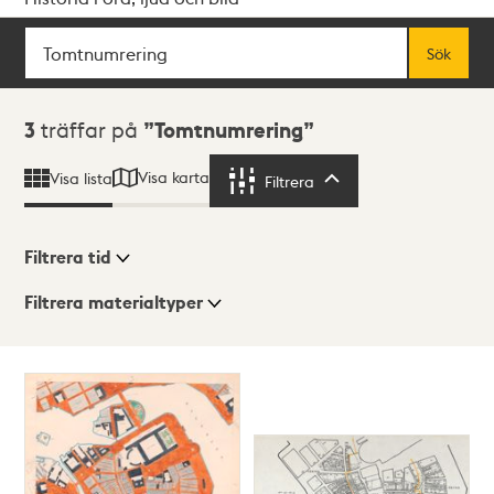
Sök
Fritextsök
Sök
Sökresultat
3
träffar på
Tomtnumrering
Visa karta
Visa lista
Filtrera
Filtrera
Filtrera tid
Filtrera materialtyper
Visningsläge
Totalt
3
träffar
Lista
Karta