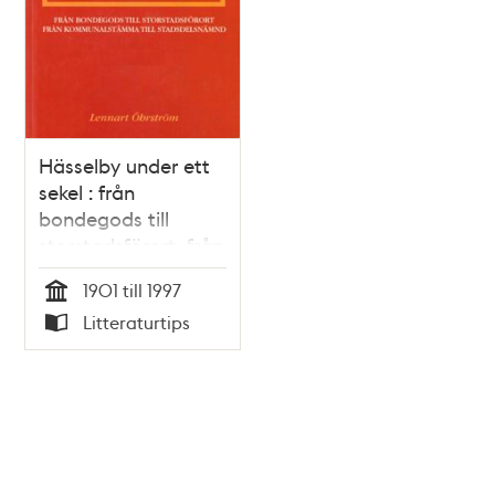
Hässelby under ett
sekel : från
bondegods till
storstadsförort, från
kommunalstämma
1901 till 1997
till stadsdelsnämnd
Tid
Litteraturtips
/ Lennart Öhrström
Typ