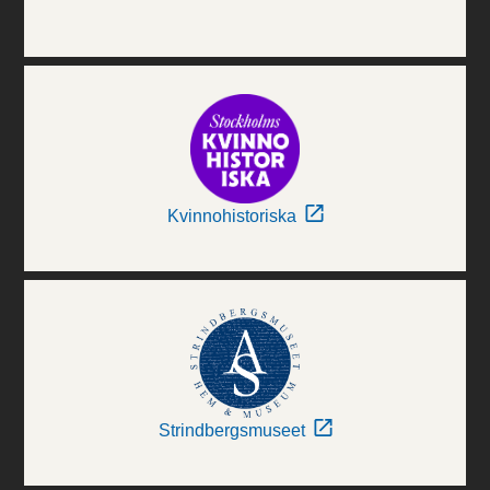
Kvinnohistoriska
Strindbergsmuseet