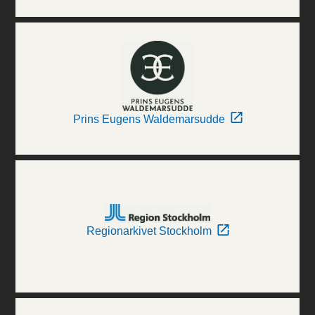
Prins Eugens Waldemarsudde
Regionarkivet Stockholm