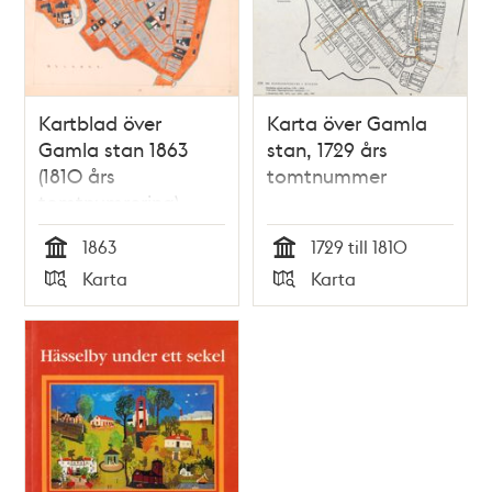
Kartblad över
Karta över Gamla
Gamla stan 1863
stan, 1729 års
(1810 års
tomtnummer
tomtnumrering)
1863
1729 till 1810
Tid
Tid
Karta
Karta
Typ
Typ