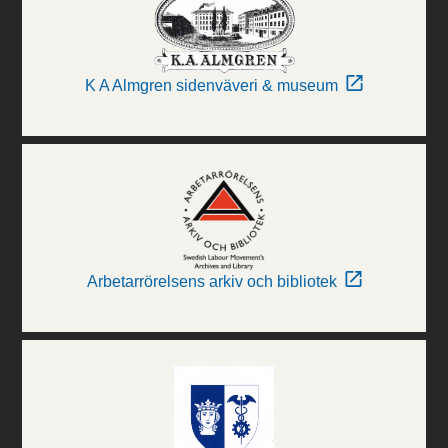
K A Almgren sidenväveri & museum
Arbetarrörelsens arkiv och bibliotek