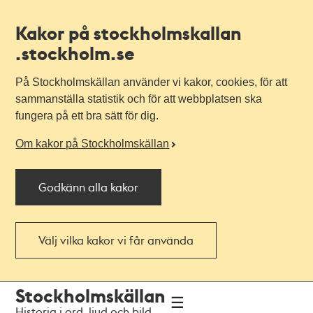
Kakor på stockholmskallan
.stockholm.se
På Stockholmskällan använder vi kakor, cookies, för att
sammanställa statistik och för att webbplatsen ska
fungera på ett bra sätt för dig.
Om kakor på Stockholmskällan
Godkänn alla kakor
Välj vilka kakor vi får använda
Till
Till
Stockholmskällan
navigationen
huvudinnehållet
Historia i ord, ljud och bild