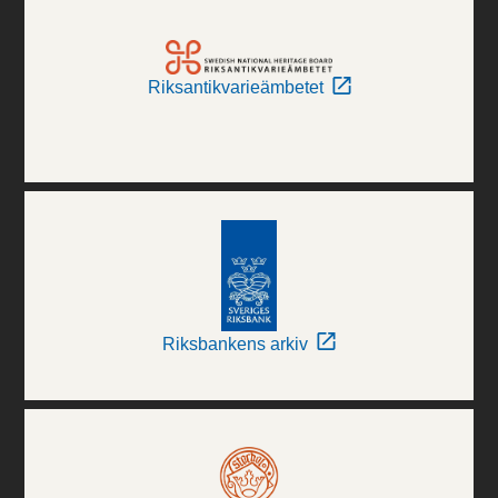
Riksantikvarieämbetet
Riksbankens arkiv