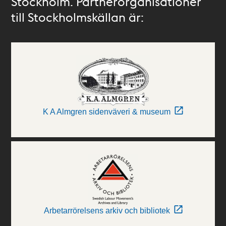
Stockholm. Partnerorganisationer
till Stockholmskällan är:
K A Almgren sidenväveri & museum
Arbetarrörelsens arkiv och bibliotek