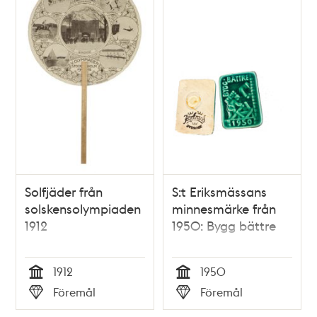
Solfjäder från
S:t Eriksmässans
solskensolympiaden
minnesmärke från
1912
1950: Bygg bättre
1912
1950
Tid
Tid
Föremål
Föremål
Typ
Typ