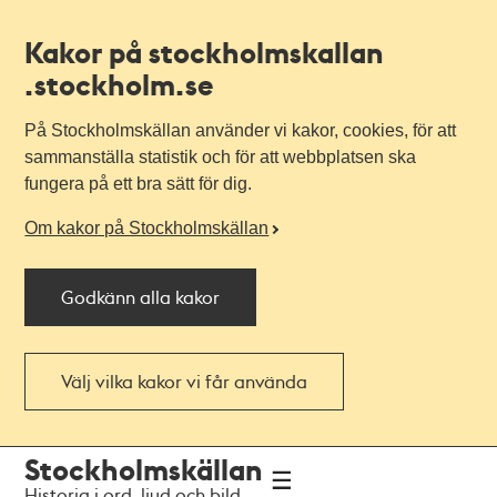
Kakor på stockholmskallan
.stockholm.se
På Stockholmskällan använder vi kakor, cookies, för att
sammanställa statistik och för att webbplatsen ska
fungera på ett bra sätt för dig.
Om kakor på Stockholmskällan
Godkänn alla kakor
Välj vilka kakor vi får använda
Till
Till
Stockholmskällan
navigationen
huvudinnehållet
Historia i ord, ljud och bild