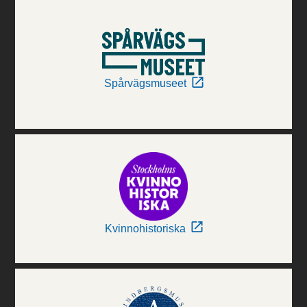
Spårvägsmuseet
Kvinnohistoriska