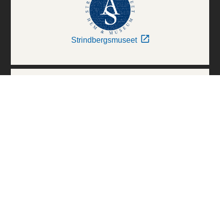
Strindbergsmuseet
Thielska Galleriet
Världskulturmuseerna