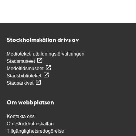
Kontakt
Stockholmskällan
Stockholmskällan drivs av
Medioteket, utbildningsförvaltningen
Stadsmuseet
Medeltidsmuseet
Stadsbiblioteket
Stadsarkivet
Om webbplatsen
Kontakta oss
Om Stockholmskällan
Tillgänglighetsredogörelse