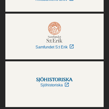
Samfundet S:t Erik
Sjöhistoriska