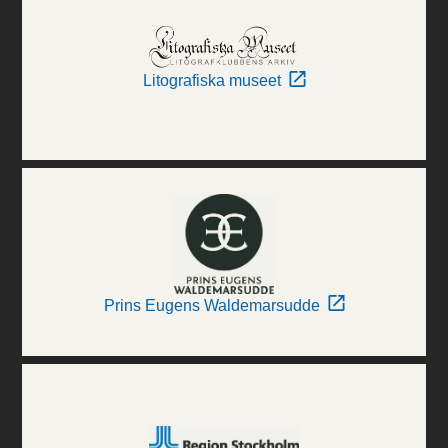
Litografiska museet
Prins Eugens Waldemarsudde