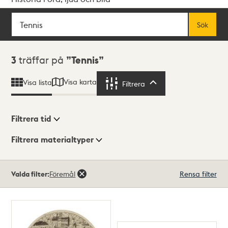
Sök
Fritextsök
Sök
Sökresultat
3
träffar på
Tennis
Visa karta
Visa lista
Filtrera
Filtrera
Filtrera tid
Filtrera materialtyper
Visningsläge
Totalt
Valda filter:
Föremål
Rensa filter
3
träffar
Lista
Karta