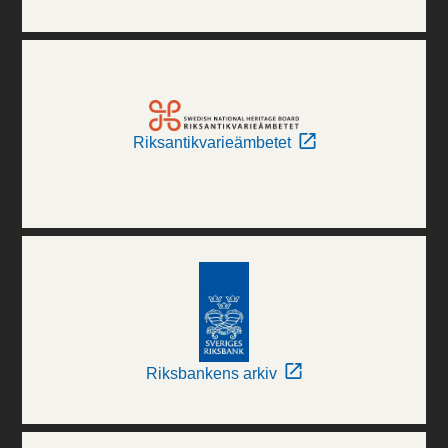
Riksantikvarieämbetet
Riksbankens arkiv