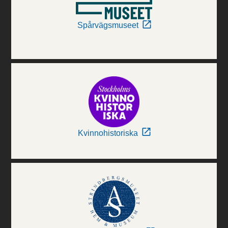
Spårvägsmuseet
Kvinnohistoriska