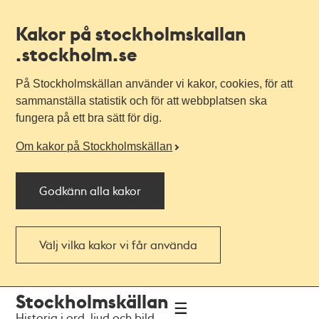
Kakor på stockholmskallan
.stockholm.se
På Stockholmskällan använder vi kakor, cookies, för att
sammanställa statistik och för att webbplatsen ska
fungera på ett bra sätt för dig.
Om kakor på Stockholmskällan
Godkänn alla kakor
Välj vilka kakor vi får använda
Till
Till
Stockholmskällan
navigationen
huvudinnehållet
Historia i ord, ljud och bild