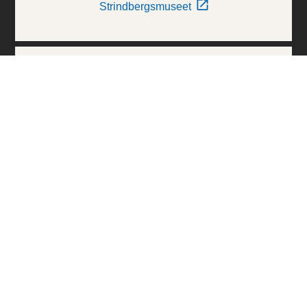
Strindbergsmuseet
Thielska Galleriet
Världskulturmuseerna