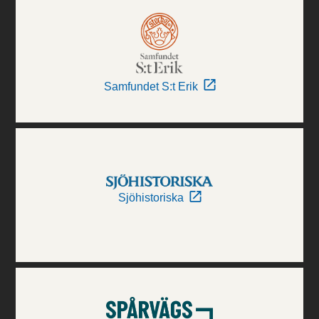
Samfundet S:t Erik
Sjöhistoriska