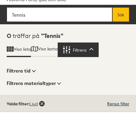
Sök
Fritextsök
Sök
Sökresultat
0
träffar på
Tennis
Visa karta
Visa lista
Filtrera
Filtrera
Filtrera tid
Filtrera materialtyper
Visningsläge
Totalt
Valda filter:
Ljud
Rensa filter
0
träffar
Lista
Karta