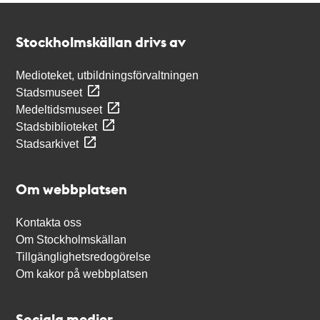
Kontakt
Stockholmskällan
Stockholmskällan drivs av
Medioteket, utbildningsförvaltningen
Stadsmuseet
Medeltidsmuseet
Stadsbiblioteket
Stadsarkivet
Om webbplatsen
Kontakta oss
Om Stockholmskällan
Tillgänglighetsredogörelse
Om kakor på webbplatsen
Sociala medier