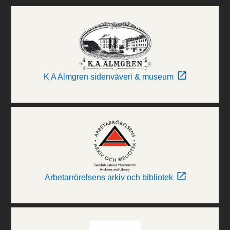
K A Almgren sidenväveri & museum
Arbetarrörelsens arkiv och bibliotek