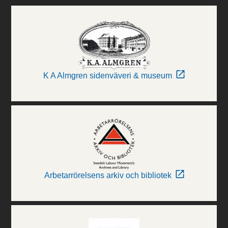
K A Almgren sidenväveri & museum
Arbetarrörelsens arkiv och bibliotek