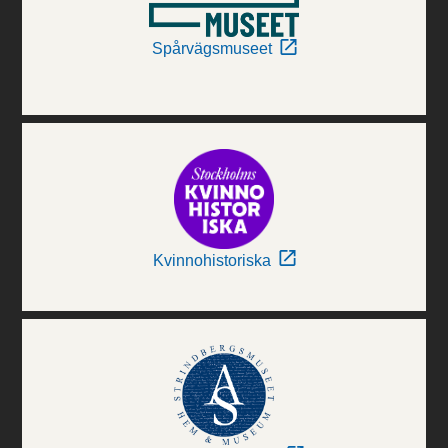
Spårvägsmuseet
Kvinnohistoriska