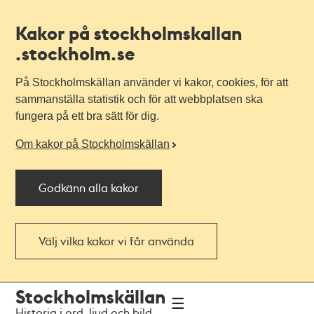
Kakor på stockholmskallan
.stockholm.se
På Stockholmskällan använder vi kakor, cookies, för att
sammanställa statistik och för att webbplatsen ska
fungera på ett bra sätt för dig.
Om kakor på Stockholmskällan
Godkänn alla kakor
Välj vilka kakor vi får använda
Till
Till
Stockholmskällan
navigationen
huvudinnehållet
Historia i ord, ljud och bild