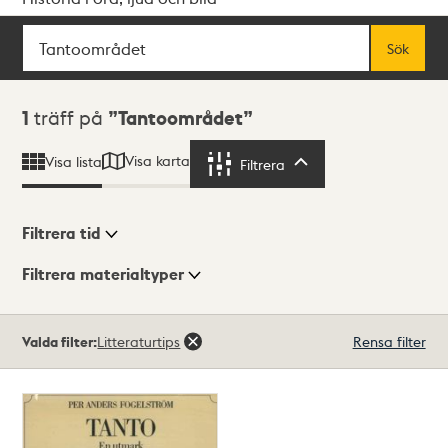
Sök
Fritextsök
Sök
Sökresultat
1
träff på
Tantoområdet
Visa karta
Visa lista
Filtrera
Filtrera
Filtrera tid
Filtrera materialtyper
Visningsläge
Totalt
Valda filter:
Litteraturtips
Rensa filter
1
träffar
Lista
Karta