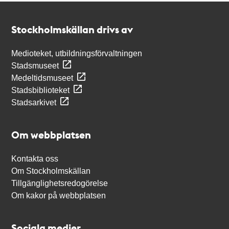
Kontakt
Stockholmskällan
Stockholmskällan drivs av
Medioteket, utbildningsförvaltningen
Stadsmuseet
Medeltidsmuseet
Stadsbiblioteket
Stadsarkivet
Om webbplatsen
Kontakta oss
Om Stockholmskällan
Tillgänglighetsredogörelse
Om kakor på webbplatsen
Sociala medier