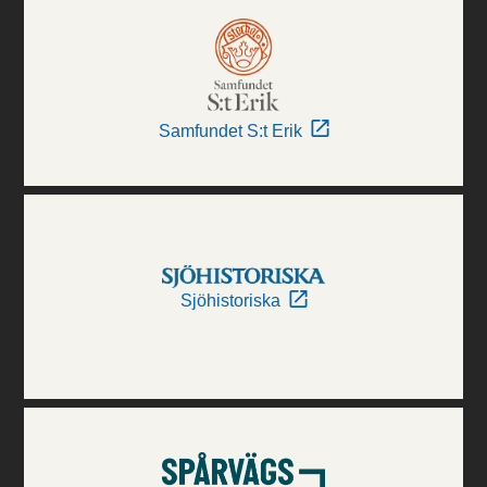
Samfundet S:t Erik
Sjöhistoriska