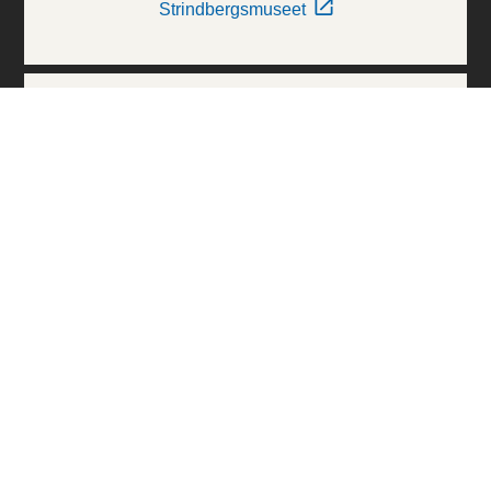
Strindbergsmuseet
Thielska Galleriet
Världskulturmuseerna