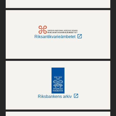
Riksantikvarieämbetet
Riksbankens arkiv