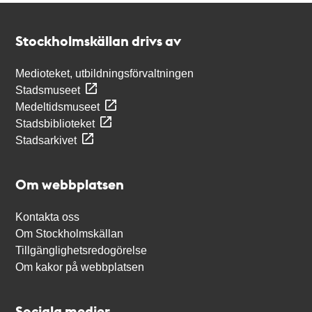
Kontakt
Stockholmskällan
Stockholmskällan drivs av
Medioteket, utbildningsförvaltningen
Stadsmuseet
Medeltidsmuseet
Stadsbiblioteket
Stadsarkivet
Om webbplatsen
Kontakta oss
Om Stockholmskällan
Tillgänglighetsredogörelse
Om kakor på webbplatsen
Sociala medier