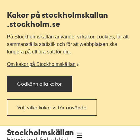
Kakor på stockholmskallan
.stockholm.se
På Stockholmskällan använder vi kakor, cookies, för att
sammanställa statistik och för att webbplatsen ska
fungera på ett bra sätt för dig.
Om kakor på Stockholmskällan
Godkänn alla kakor
Välj vilka kakor vi får använda
Till
Till
Stockholmskällan
navigationen
huvudinnehållet
Historia i ord, ljud och bild