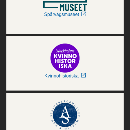
Spårvägsmuseet
Kvinnohistoriska