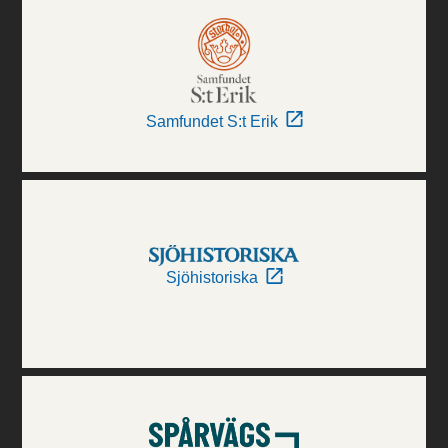
Samfundet S:t Erik
Sjöhistoriska