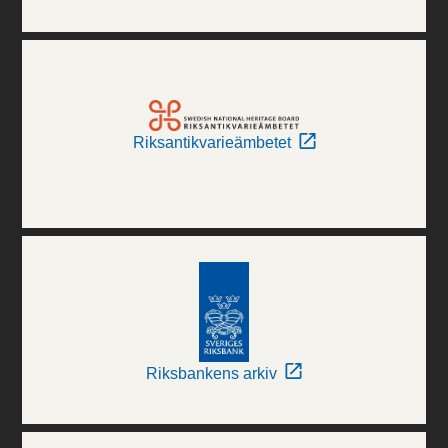
Riksantikvarieämbetet
Riksbankens arkiv