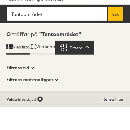
Sök
Fritextsök
Sök
Sökresultat
0
träffar på
Tantoområdet
Visa karta
Visa lista
Filtrera
Filtrera
Filtrera tid
Filtrera materialtyper
Visningsläge
Totalt
Valda filter:
Ljud
Rensa filter
0
träffar
Lista
Karta