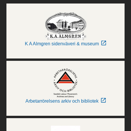
K A Almgren sidenväveri & museum
Arbetarrörelsens arkiv och bibliotek