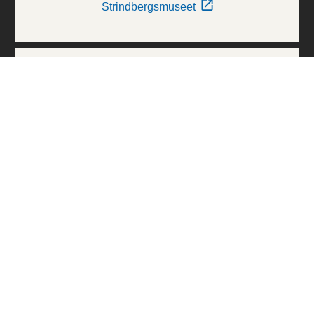
Strindbergsmuseet
Thielska Galleriet
Världskulturmuseerna