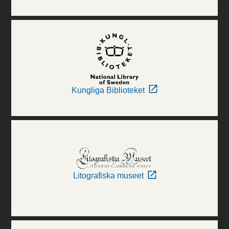
Kungliga Biblioteket
Litografiska museet