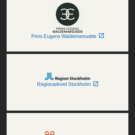
Prins Eugens Waldemarsudde
Regionarkivet Stockholm