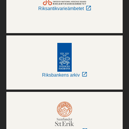
Riksantikvarieämbetet
Riksbankens arkiv