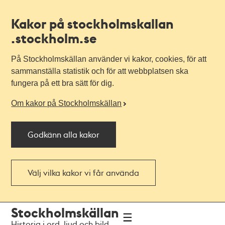
Kakor på stockholmskallan
.stockholm.se
På Stockholmskällan använder vi kakor, cookies, för att
sammanställa statistik och för att webbplatsen ska
fungera på ett bra sätt för dig.
Om kakor på Stockholmskällan
Godkänn alla kakor
Välj vilka kakor vi får använda
Till
Till
Stockholmskällan
navigationen
huvudinnehållet
Historia i ord, ljud och bild