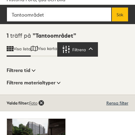
Sök
Fritextsök
Sök
Sökresultat
1
träff på
Tantoområdet
Visa karta
Visa lista
Filtrera
Filtrera
Filtrera tid
Filtrera materialtyper
Visningsläge
Totalt
Valda filter:
Foto
Rensa filter
1
träffar
Lista
Karta