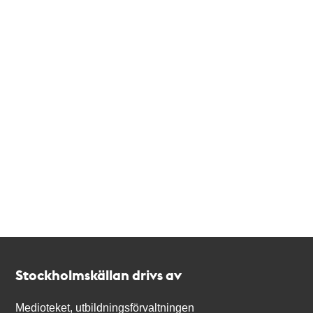
Kontakt
Stockholmskällan
Stockholmskällan drivs av
Medioteket, utbildningsförvaltningen