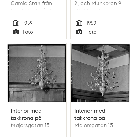
Gamla Stan från
2, och Munkbron 9.
taket Stadsgården
Utsikt mot norr
10
1959
1959
Tid
Tid
Foto
Foto
Typ
Typ
Interiör med
Interiör med
takkrona på
takkrona på
Majorsgatan 15
Majorsgatan 15