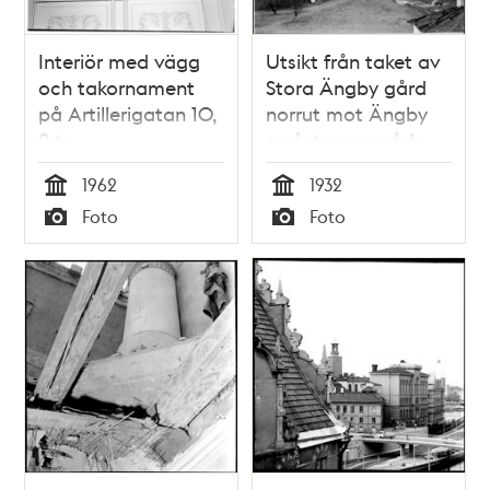
Interiör med vägg
Utsikt från taket av
och takornament
Stora Ängby gård
på Artillerigatan 10,
norrut mot Ängby
2 tr
småstugeområde
och Beckomberga
1962
1932
sjukhus
Tid
Tid
Foto
Foto
Typ
Typ