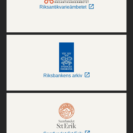
Riksantikvarieämbetet
Riksbankens arkiv