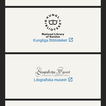
Kungliga Biblioteket
Litografiska museet