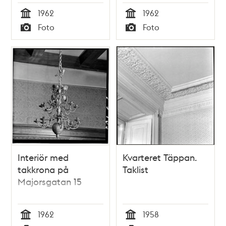
1962
1962
Tid
Tid
Foto
Foto
Typ
Typ
Interiör med
Kvarteret Täppan.
takkrona på
Taklist
Majorsgatan 15
1962
1958
Tid
Tid