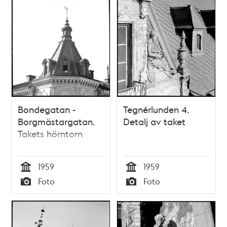
Bondegatan -
Tegnérlunden 4.
Borgmästargatan.
Detalj av taket
Takets hörntorn
1959
1959
Tid
Tid
Foto
Foto
Typ
Typ