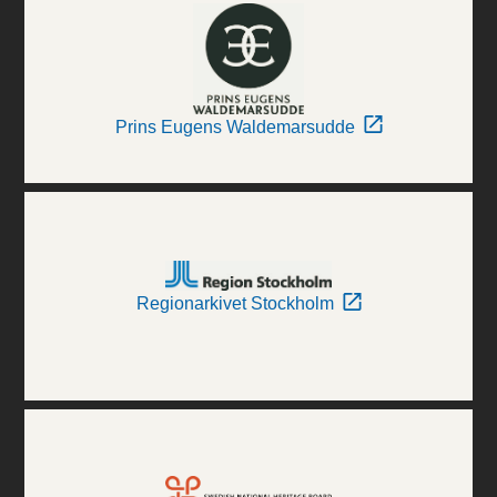
Prins Eugens Waldemarsudde
Regionarkivet Stockholm