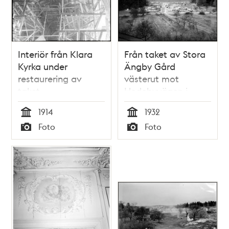
Interiör från Klara
Från taket av Stora
Kyrka under
Ängby Gård
restaurering av
västerut mot
taket
Hedebyvägen i
Ängby
1914
1932
småstugeområde
Tid
Tid
Foto
Foto
som är under
Typ
Typ
byggnad