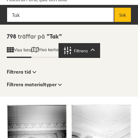
Sök
Fritextsök
Sök
Sökresultat
798
träffar på
Tak
Visa karta
Visa lista
Filtrera
Filtrera
Filtrera tid
Filtrera materialtyper
Visningsläge
Totalt
798
träffar
Lista
Karta