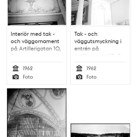
Interiör med tak -
Tak - och
och väggornament
väggutsmyckning i
på Artillerigatan 10,
entrén på
2 tr
Artillerigatan 10, 2
tr
1962
1962
Tid
Tid
Foto
Foto
Typ
Typ