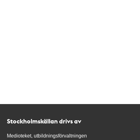
Kontakt
Stockholmskällan
Stockholmskällan drivs av
Medioteket, utbildningsförvaltningen