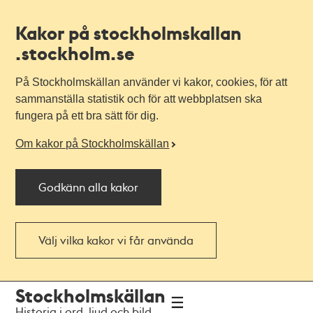
Kakor på stockholmskallan
.stockholm.se
På Stockholmskällan använder vi kakor, cookies, för att
sammanställa statistik och för att webbplatsen ska
fungera på ett bra sätt för dig.
Om kakor på Stockholmskällan
Godkänn alla kakor
Välj vilka kakor vi får använda
Till
Till
Stockholmskällan
navigationen
huvudinnehållet
Historia i ord, ljud och bild