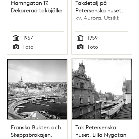
Hamngatan 17.
Takdetalj på
Dekorerad takbjälke
Petersenska huset,
kv. Aurora. Utsikt
mot norr
1957
1959
Tid
Tid
Foto
Foto
Typ
Typ
Franska Bukten och
Tak Petersenska
Skeppsbrokajen.
huset, Lilla Nygatan