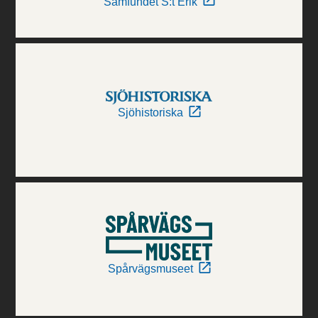
Samfundet S:t Erik
Sjöhistoriska
Spårvägsmuseet