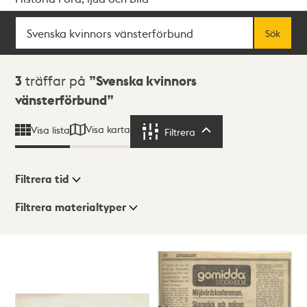
Sök
Fritextsök
Sök
Sökresultat
3
träffar på
Svenska kvinnors
vänsterförbund
Visa karta
Visa lista
Filtrera
Filtrera
Filtrera tid
Filtrera materialtyper
Visningsläge
Totalt
3
träffar
Lista
Karta