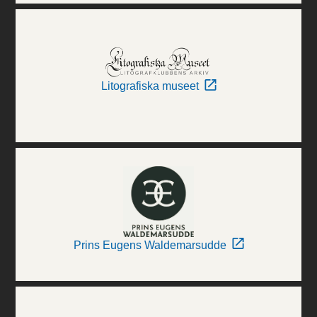
Litografiska museet
Prins Eugens Waldemarsudde