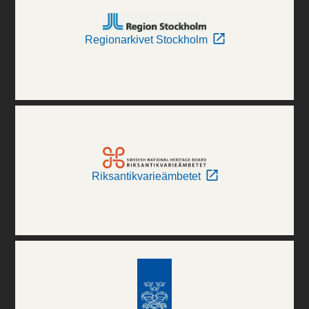
Regionarkivet Stockholm
Riksantikvarieämbetet