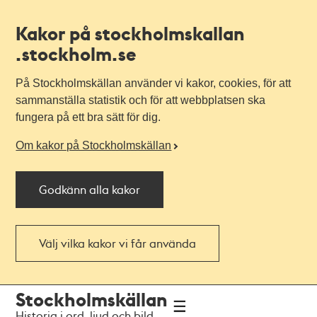
Kakor på stockholmskallan
.stockholm.se
På Stockholmskällan använder vi kakor, cookies, för att
sammanställa statistik och för att webbplatsen ska
fungera på ett bra sätt för dig.
Om kakor på Stockholmskällan
Godkänn alla kakor
Välj vilka kakor vi får använda
Till
Till
Stockholmskällan
navigationen
huvudinnehållet
Historia i ord, ljud och bild