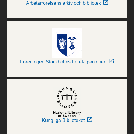
Arbetarrörelsens arkiv och bibliotek
Föreningen Stockholms Företagsminnen
Kungliga Biblioteket