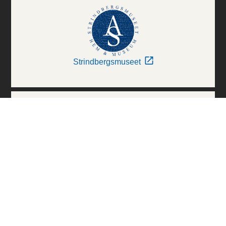
Strindbergsmuseet
Thielska Galleriet