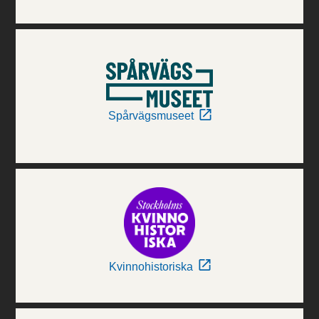
Spårvägsmuseet
Kvinnohistoriska