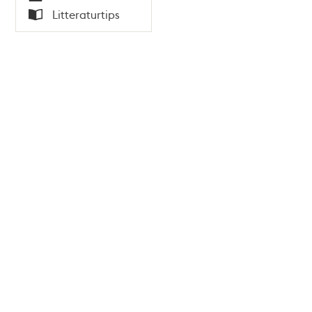
Tid
Litteraturtips
Typ