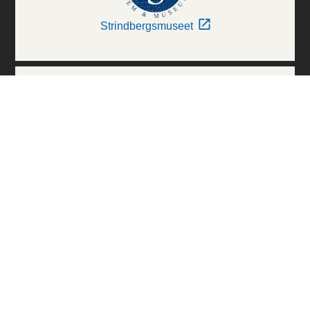
Strindbergsmuseet
Thielska Galleriet
Världskulturmuseerna