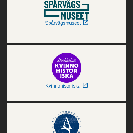
Spårvägsmuseet
Kvinnohistoriska