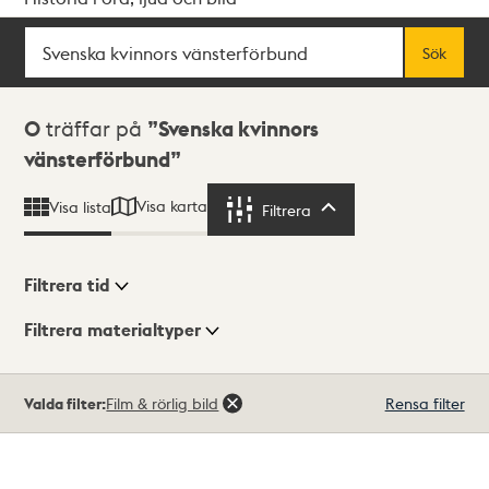
Sök
Fritextsök
Sök
Sökresultat
0
träffar på
Svenska kvinnors
vänsterförbund
Visa karta
Visa lista
Filtrera
Filtrera
Filtrera tid
Filtrera materialtyper
Visningsläge
Totalt
Valda filter:
Film & rörlig bild
Rensa filter
0
träffar
Lista
Karta