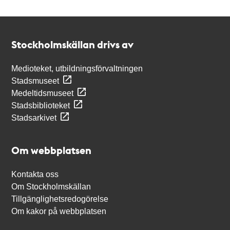
Kontakt
Stockholmskällan
Stockholmskällan drivs av
Medioteket, utbildningsförvaltningen
Stadsmuseet
Medeltidsmuseet
Stadsbiblioteket
Stadsarkivet
Om webbplatsen
Kontakta oss
Om Stockholmskällan
Tillgänglighetsredogörelse
Om kakor på webbplatsen