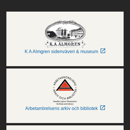
K A Almgren sidenväveri & museum
Arbetarrörelsens arkiv och bibliotek