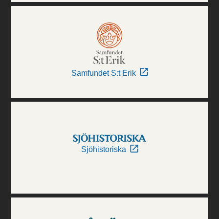
Samfundet S:t Erik
Sjöhistoriska