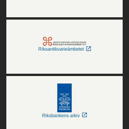
Riksantikvarieämbetet
Riksbankens arkiv