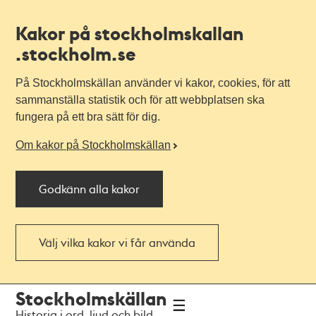
Kakor på stockholmskallan
.stockholm.se
På Stockholmskällan använder vi kakor, cookies, för att
sammanställa statistik och för att webbplatsen ska
fungera på ett bra sätt för dig.
Om kakor på Stockholmskällan
Godkänn alla kakor
Välj vilka kakor vi får använda
Till
Till
Stockholmskällan
navigationen
huvudinnehållet
Historia i ord, ljud och bild