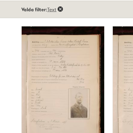
Totalt
Valda filter:
Text
66
träffar