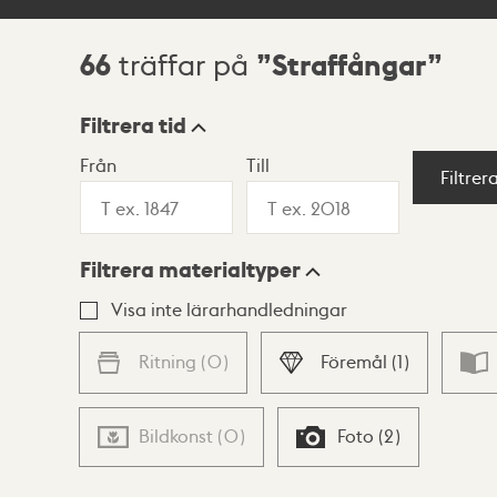
66
Straffångar
träffar på
Sökresultat
Filtrera tid
Från
Till
Visningsläge
Filtrer
Filtrera materialtyper
Lista
Karta
Visa inte lärarhandledningar
Ritning
(
0
)
Föremål
(
1
)
Bildkonst
(
0
)
Foto
(
2
)