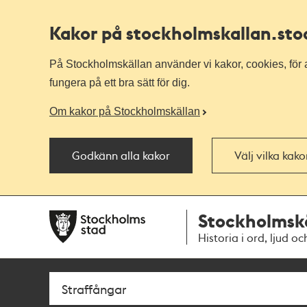
Kakor på stockholmskallan
.st
På Stockholmskällan använder vi kakor, cookies, för a
fungera på ett bra sätt för dig.
Om kakor på Stockholmskällan
Godkänn alla kakor
Välj vilka kak
Till
Till
Stockholmsk
navigationen
huvudinnehållet
Historia i ord, ljud oc
Sök
Fritextsök