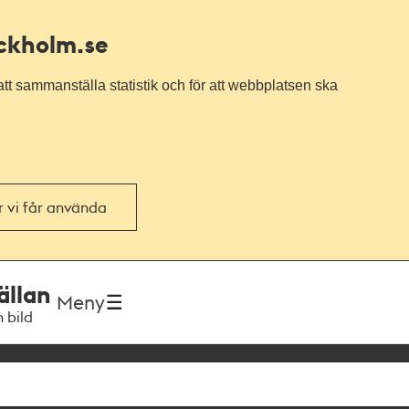
ockholm.se
tt sammanställa statistik och för att webbplatsen ska
or vi får använda
ällan
Meny
h bild