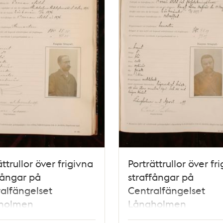
ättrullor över frigivna
Porträttrullor över fr
fångar på
straffångar på
alfängelset
Centralfängelset
holmen
Långholmen