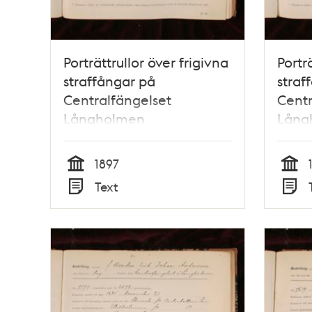
Porträttrullor över frigivna
Portr
straffångar på
straf
Centralfängelset
Centr
Långholmen
Lång
1897
Tid
Tid
Text
Typ
Typ