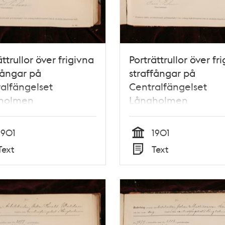
ättrullor över frigivna
Porträttrullor över fr
fångar på
straffångar på
alfängelset
Centralfängelset
holmen
Långholmen
1901
1901
Tid
Text
Text
Typ