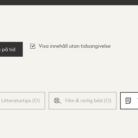
Visa innehåll utan tidsangivelse
a på tid
Litteraturtips
(
0
)
Film & rörlig bild
(
0
)