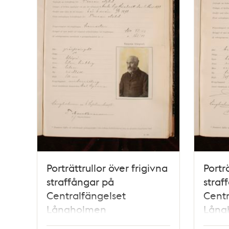
Porträttrullor över frigivna
Portr
straffångar på
straf
Centralfängelset
Centr
Långholmen
Lång