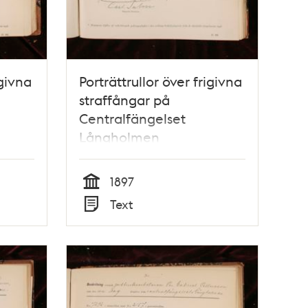
igivna
Porträttrullor över frigivna
straffångar på
Centralfängelset
Långholmen
1897
Tid
Text
Typ