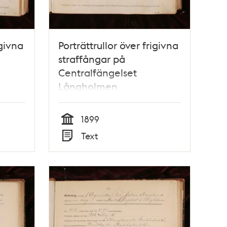
igivna
Porträttrullor över frigivna
straffångar på
Centralfängelset
Långholmen
1899
Tid
Text
Typ