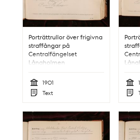
Porträttrullor över frigivna
Portr
straffångar på
straf
Centralfängelset
Centr
Långholmen
Lång
1901
Tid
Tid
Text
Typ
Typ