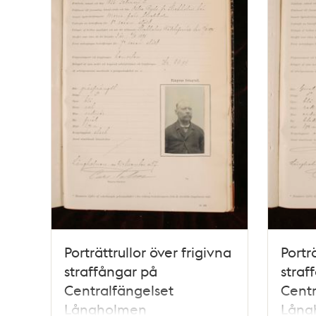
Porträttrullor över frigivna
Portr
straffångar på
straf
Centralfängelset
Centr
Långholmen
Lång