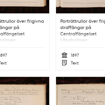
ättrullor över frigivna
Porträttrullor över fr
fångar på
straffångar på
alfängelset
Centralfängelset
holmen
Långholmen
1897
1897
Tid
Text
Text
Typ