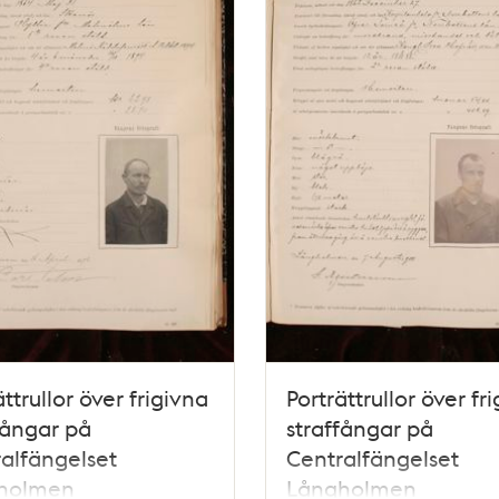
ättrullor över frigivna
Porträttrullor över fr
fångar på
straffångar på
alfängelset
Centralfängelset
holmen
Långholmen