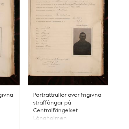
igivna
Porträttrullor över frigivna
straffångar på
Centralfängelset
Långholmen