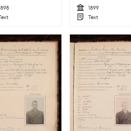
1898
1899
Tid
Text
Text
Typ