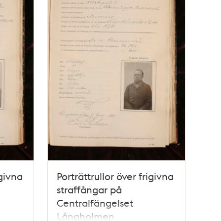
igivna
Porträttrullor över frigivna
straffångar på
Centralfängelset
Långholmen