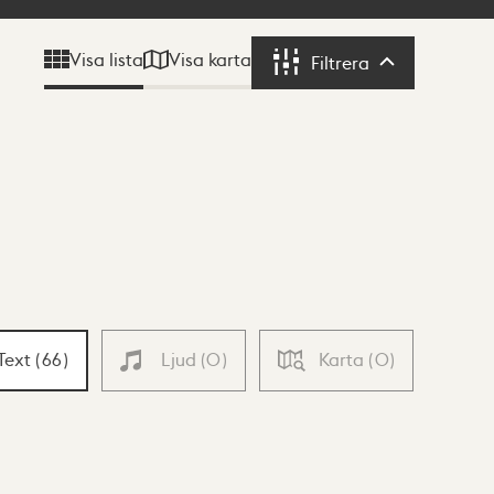
Visa karta
Visa lista
Filtrera
Filtrera
Text
(
66
)
Ljud
(
0
)
Karta
(
0
)