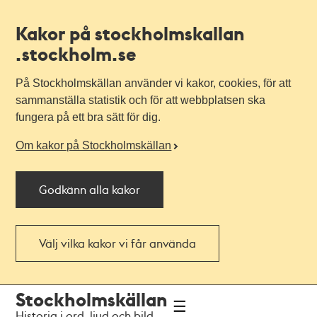
Kakor på stockholmskallan
.stockholm.se
På Stockholmskällan använder vi kakor, cookies, för att
sammanställa statistik och för att webbplatsen ska
fungera på ett bra sätt för dig.
Om kakor på Stockholmskällan
Godkänn alla kakor
Välj vilka kakor vi får använda
Till
Till
Stockholmskällan
navigationen
huvudinnehållet
Historia i ord, ljud och bild