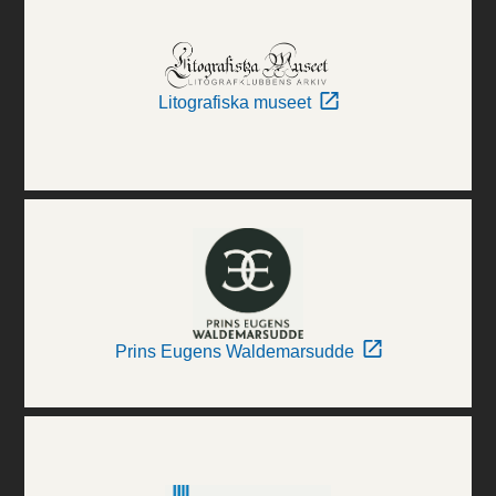
Litografiska museet
Prins Eugens Waldemarsudde