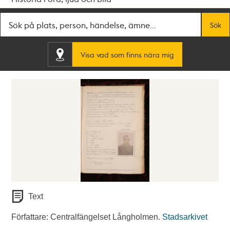
Fritextsök
Sök
Visa vad som finns nära mig
Text
Författare: Centralfängelset Långholmen.
Stadsarkivet