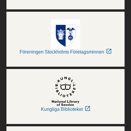
Föreningen Stockholms Företagsminnen
Kungliga Biblioteket