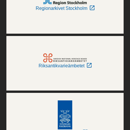
Regionarkivet Stockholm
Riksantikvarieämbetet