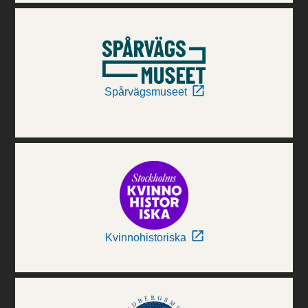
Spårvägsmuseet
Kvinnohistoriska