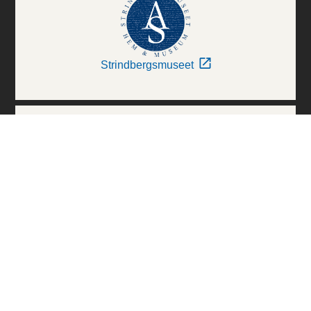
Strindbergsmuseet
Thielska Galleriet