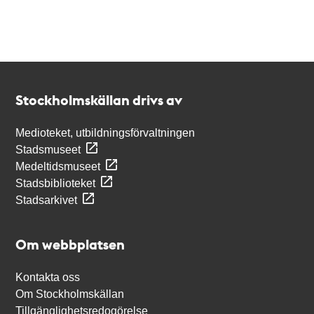
Kontakt
Stockholmskällan
Stockholmskällan drivs av
Medioteket, utbildningsförvaltningen
Stadsmuseet
Medeltidsmuseet
Stadsbiblioteket
Stadsarkivet
Om webbplatsen
Kontakta oss
Om Stockholmskällan
Tillgänglighetsredogörelse