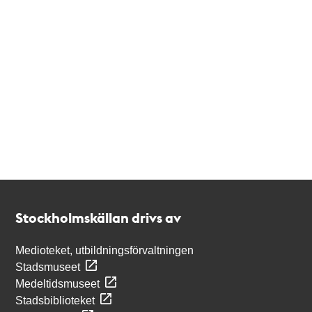
Kontakt
Stockholmskällan
Stockholmskällan drivs av
Medioteket, utbildningsförvaltningen
Stadsmuseet
Medeltidsmuseet
Stadsbiblioteket