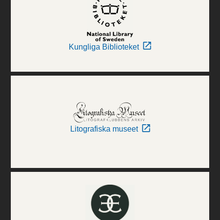
Kungliga Biblioteket
Litografiska museet