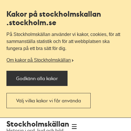
Kakor på stockholmskallan
.stockholm.se
På Stockholmskällan använder vi kakor, cookies, för att
sammanställa statistik och för att webbplatsen ska
fungera på ett bra sätt för dig.
Om kakor på Stockholmskällan
Godkänn alla kakor
Välj vilka kakor vi får använda
Till
Till
Stockholmskällan
navigationen
huvudinnehållet
Historia i ord, ljud och bild