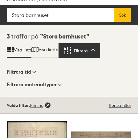
Sök
Fritextsök
Sök
Sökresultat
3
träffar på
Stora barnhuset
Visa karta
Visa lista
Filtrera
Filtrera
Filtrera tid
Filtrera materialtyper
Visningsläge
Totalt
Valda filter:
Ritning
Rensa filter
3
träffar
Lista
Karta