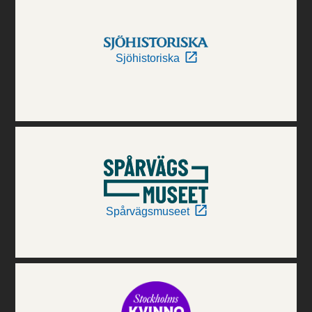
Sjöhistoriska
Spårvägsmuseet