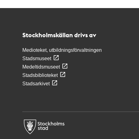
Kontakt
Stockholmskällan
Stockholmskällan drivs av
Medioteket, utbildningsförvaltningen
Stadsmuseet
Medeltidsmuseet
Stadsbiblioteket
Stadsarkivet