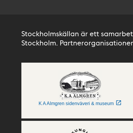
Stockholmskällan är ett samarbete
Stockholm. Partnerorganisationer 
K A Almgren sidenväveri & museum