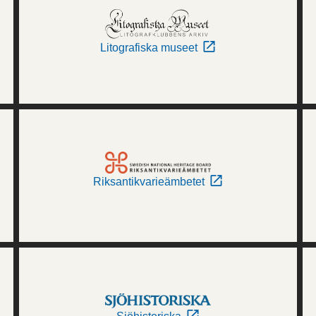
Litografiska museet
Riksantikvarieämbetet