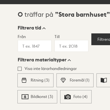
0
Stora barnhuset
träffar på
Sökresultat
Filtrera tid
Från
Till
Visningsläge
Filtrer
Filtrera materialtyper
Lista
Karta
Visa inte lärarhandledningar
Ritning
(
3
)
Föremål
(
1
)
Bildkonst
(
3
)
Foto
(
4
)