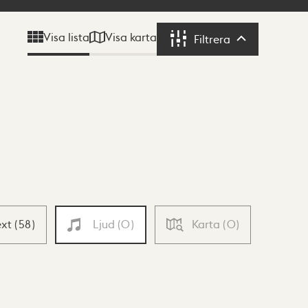
Visa karta
Visa lista
Filtrera
Filtrera
ext
(
58
)
Ljud
(
0
)
Karta
(
0
)