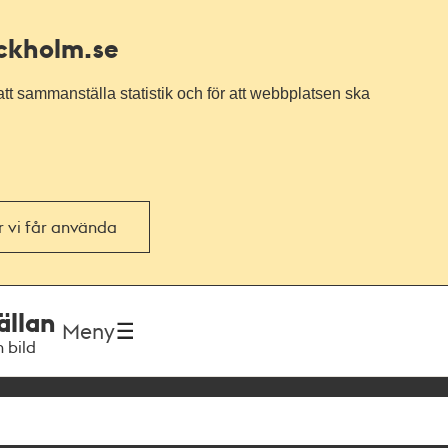
ockholm.se
tt sammanställa statistik och för att webbplatsen ska
or vi får använda
ällan
Meny
h bild