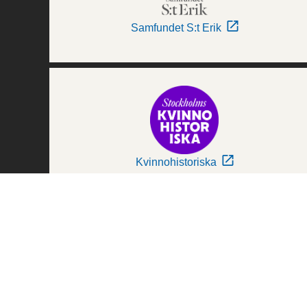
Samfundet S:t Erik
Kvinnohistoriska
Världskulturmuseerna