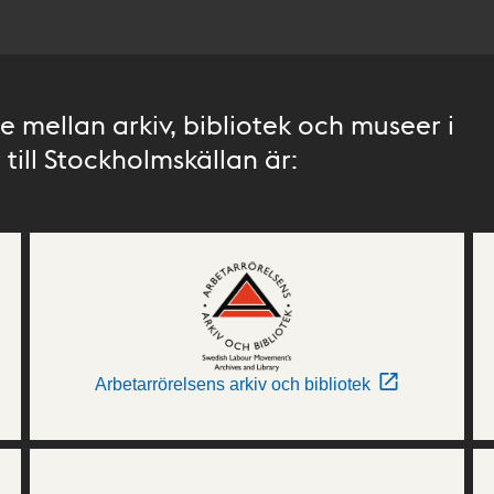
 mellan arkiv, bibliotek och museer i
till Stockholmskällan är:
Arbetarrörelsens arkiv och bibliotek