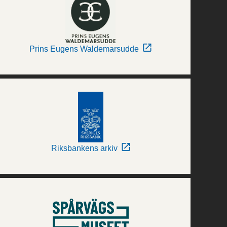
Prins Eugens Waldemarsudde
Riksbankens arkiv