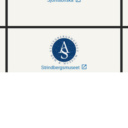
Sjöhistoriska
Strindbergsmuseet