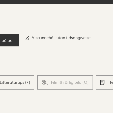
Visa innehåll utan tidsangivelse
a på tid
Litteraturtips
(
7
)
Film & rörlig bild
(
0
)
T