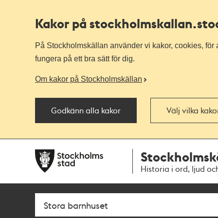
Kakor på stockholmskallan
.st
På Stockholmskällan använder vi kakor, cookies, för a
fungera på ett bra sätt för dig.
Om kakor på Stockholmskällan
Godkänn alla kakor
Välj vilka kak
Till
Till
Stockholmsk
navigationen
huvudinnehållet
Historia i ord, ljud oc
Sök
Fritextsök