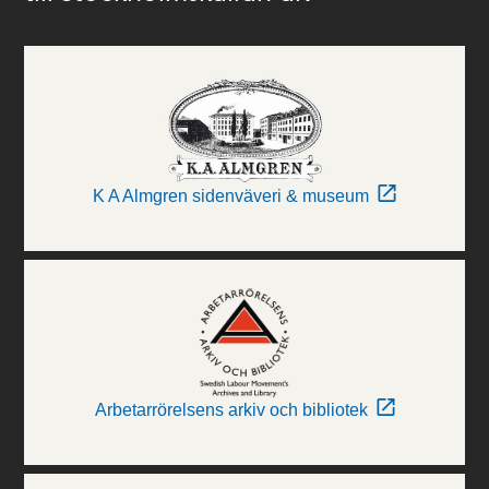
K A Almgren sidenväveri & museum
Arbetarrörelsens arkiv och bibliotek