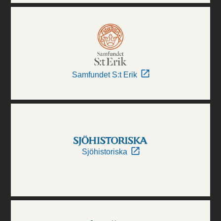
Samfundet S:t Erik
Sjöhistoriska