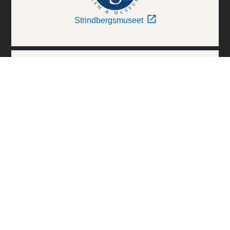
Strindbergsmuseet
Thielska Galleriet
Världskulturmuseerna