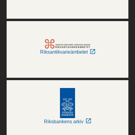
Riksantikvarieämbetet
Riksbankens arkiv