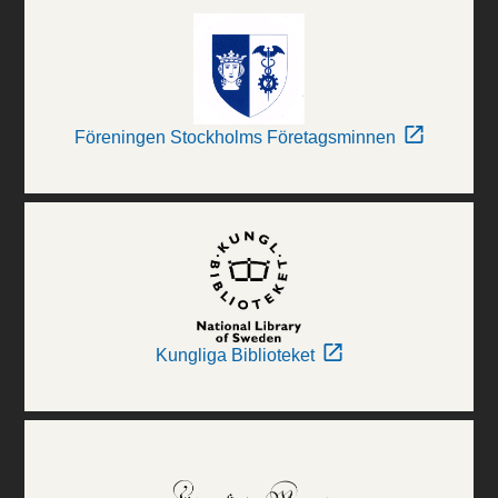
Föreningen Stockholms Företagsminnen
Kungliga Biblioteket