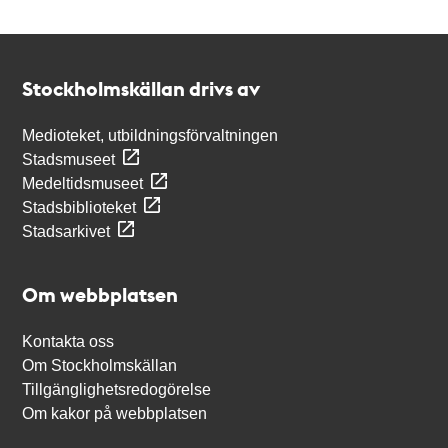
Kontakt
Stockholmskällan
Stockholmskällan drivs av
Medioteket, utbildningsförvaltningen
Stadsmuseet
Medeltidsmuseet
Stadsbiblioteket
Stadsarkivet
Om webbplatsen
Kontakta oss
Om Stockholmskällan
Tillgänglighetsredogörelse
Om kakor på webbplatsen