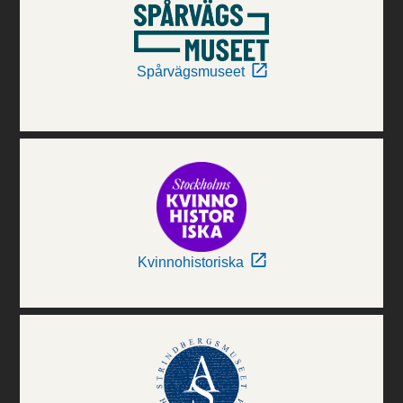
Spårvägsmuseet
Kvinnohistoriska