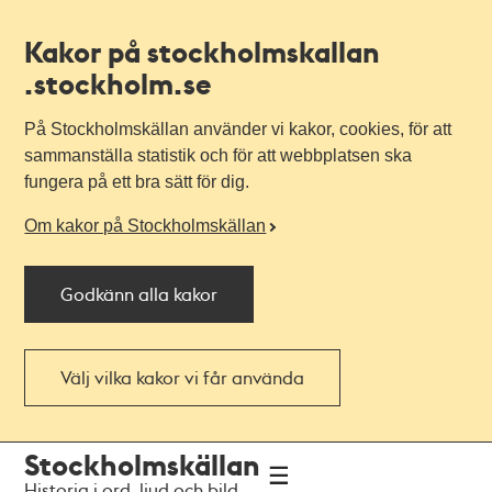
Kakor på stockholmskallan
.stockholm.se
På Stockholmskällan använder vi kakor, cookies, för att
sammanställa statistik och för att webbplatsen ska
fungera på ett bra sätt för dig.
Om kakor på Stockholmskällan
Godkänn alla kakor
Välj vilka kakor vi får använda
Till
Till
Stockholmskällan
navigationen
huvudinnehållet
Historia i ord, ljud och bild