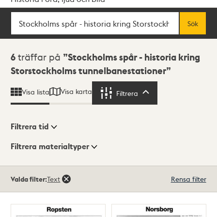
Sök
Fritextsök
Sök
Sökresultat
6
träffar på
Stockholms spår - historia kring
Storstockholms tunnelbanestationer
Visa karta
Visa lista
Filtrera
Filtrera
Filtrera tid
Filtrera materialtyper
Visningsläge
Totalt
Valda filter:
Text
Rensa filter
6
träffar
Lista
Karta