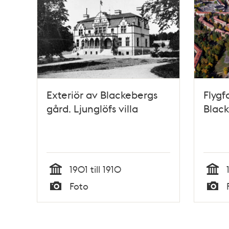
och
teman
Exteriör av Blackebergs
Flygf
gård. Ljunglöfs villa
Black
1901 till 1910
Tid
Tid
Foto
Typ
Typ