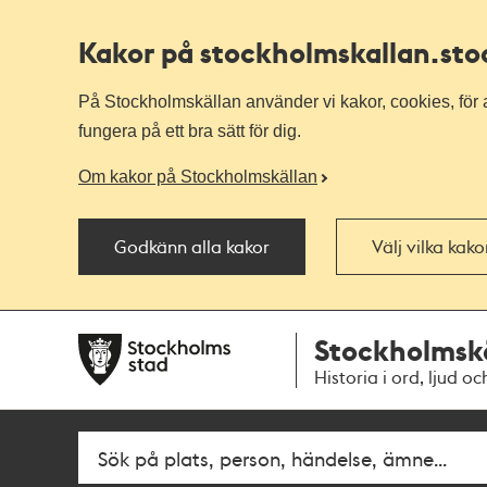
Kakor på stockholmskallan
.st
På Stockholmskällan använder vi kakor, cookies, för a
fungera på ett bra sätt för dig.
Om kakor på Stockholmskällan
Godkänn alla kakor
Välj vilka kak
Till
Till
Stockholmsk
navigationen
huvudinnehållet
Historia i ord, ljud oc
Fritextsök