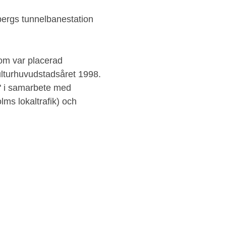
bergs tunnelbanestation
om var placerad
lturhuvudstadsåret 1998.
r" i samarbete med
ms lokaltrafik) och