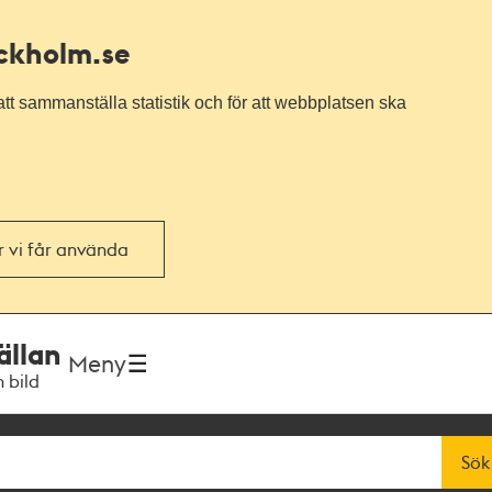
ockholm.se
tt sammanställa statistik och för att webbplatsen ska
or vi får använda
ällan
Meny
h bild
Sök