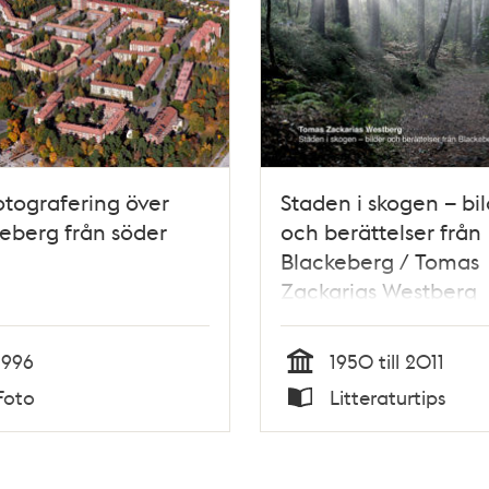
otografering över
Staden i skogen – bi
eberg från söder
och berättelser från
Blackeberg / Tomas
Zackarias Westberg
1996
1950 till 2011
Tid
Foto
Litteraturtips
Typ