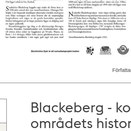
Författ
Blackeberg - ko
områdets histo