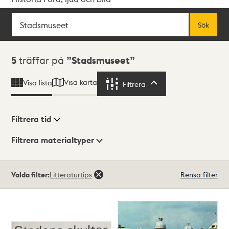
Sök
Fritextsök
Sök
Sökresultat
5
träffar på
Stadsmuseet
Visa karta
Visa lista
Filtrera
Filtrera
Filtrera tid
Filtrera materialtyper
Visningsläge
Totalt
Valda filter:
Litteraturtips
Rensa filter
5
träffar
Lista
Karta