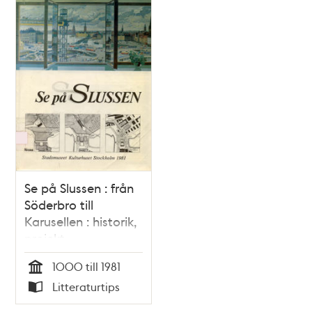
Se på Slussen : från
Söderbro till
Karusellen : historik,
projekt,
framtidsperspektiv /
1000 till 1981
Hans Eklund ; med
Tid
Litteraturtips
bidrag av Holger
Typ
Blom m.fl.