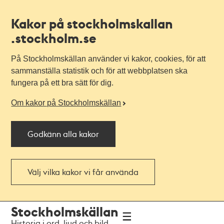
Kakor på stockholmskallan
.stockholm.se
På Stockholmskällan använder vi kakor, cookies, för att
sammanställa statistik och för att webbplatsen ska
fungera på ett bra sätt för dig.
Om kakor på Stockholmskällan
Godkänn alla kakor
Välj vilka kakor vi får använda
Till
Till
Stockholmskällan
navigationen
huvudinnehållet
Historia i ord, ljud och bild