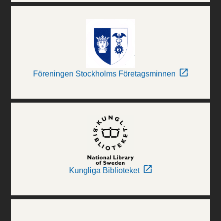
Föreningen Stockholms Företagsminnen
Kungliga Biblioteket