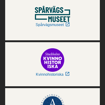
Spårvägsmuseet
Kvinnohistoriska