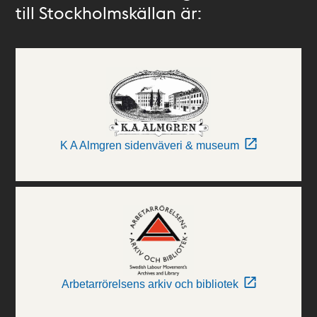
till Stockholmskällan är:
K A Almgren sidenväveri & museum
Arbetarrörelsens arkiv och bibliotek