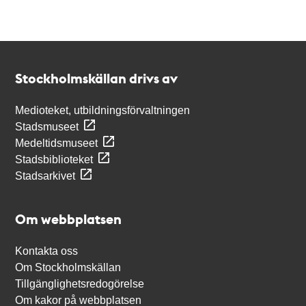
Kontakt
Stockholmskällan
Stockholmskällan drivs av
Medioteket, utbildningsförvaltningen
Stadsmuseet
Medeltidsmuseet
Stadsbiblioteket
Stadsarkivet
Om webbplatsen
Kontakta oss
Om Stockholmskällan
Tillgänglighetsredogörelse
Om kakor på webbplatsen