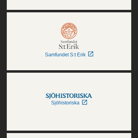
Samfundet S:t Erik
Sjöhistoriska