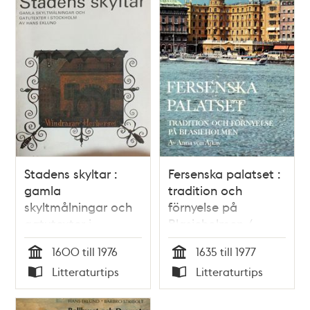
Stadens skyltar :
Fersenska palatset :
gamla
tradition och
skyltmålningar och
förnyelse på
gatutexter i
Blasieholmen /
Stockholm / Hans
Anna von Ajkay
1600 till 1976
1635 till 1977
Eklund
Tid
Tid
Litteraturtips
Litteraturtips
Typ
Typ