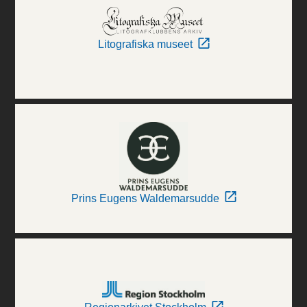
Litografiska museet
Prins Eugens Waldemarsudde