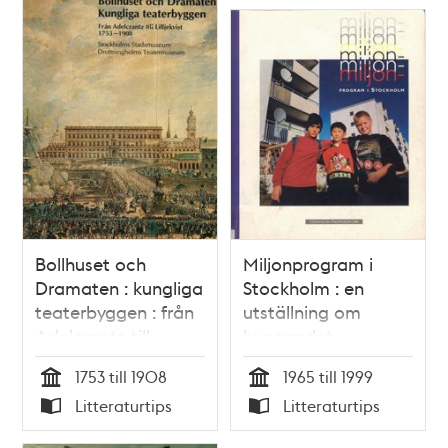
Bollhuset och
Miljonprogram i
Dramaten : kungliga
Stockholm : en
teaterbyggen : från
utställning om
Adelcrantz till
byggandet,
Lilljekvist : 1753-1908
boendet, och
1753 till 1908
1965 till 1999
/ Hans Eklund,
människorna /
Tid
Tid
Litteraturtips
Litteraturtips
Barbro Stribolt
katalog: redaktör
Typ
Typ
Ulrika Sax