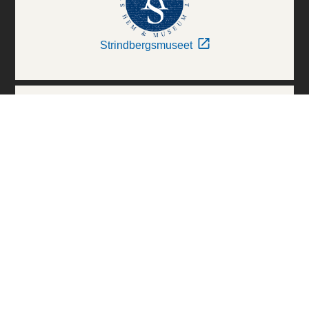
Strindbergsmuseet
Thielska Galleriet
Världskulturmuseerna