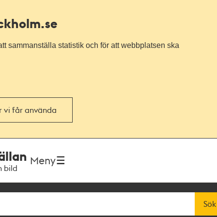
ockholm.se
tt sammanställa statistik och för att webbplatsen ska
or vi får använda
ällan
Meny
h bild
Sök