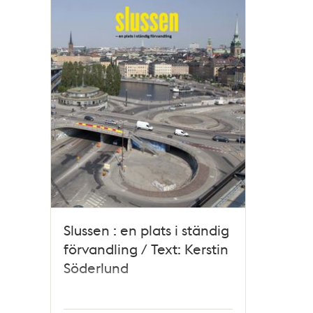
poster
och
teman
Slussen : en plats i ständig
förvandling / Text: Kerstin
Söderlund