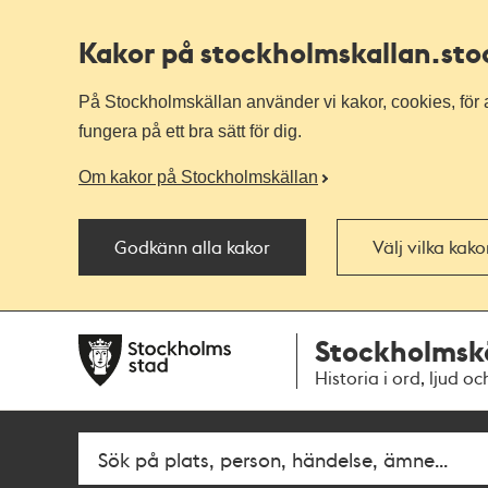
Kakor på stockholmskallan
.st
På Stockholmskällan använder vi kakor, cookies, för a
fungera på ett bra sätt för dig.
Om kakor på Stockholmskällan
Godkänn alla kakor
Välj vilka kak
Till
Till
Stockholmsk
navigationen
huvudinnehållet
Historia i ord, ljud oc
Fritextsök