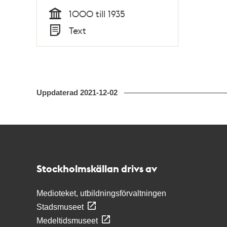
1000 till 1935
Tid
Text
Typ
Uppdaterad
2021-12-02
Kontakt
Stockholmskällan
Stockholmskällan drivs av
Medioteket, utbildningsförvaltningen
Stadsmuseet
Medeltidsmuseet