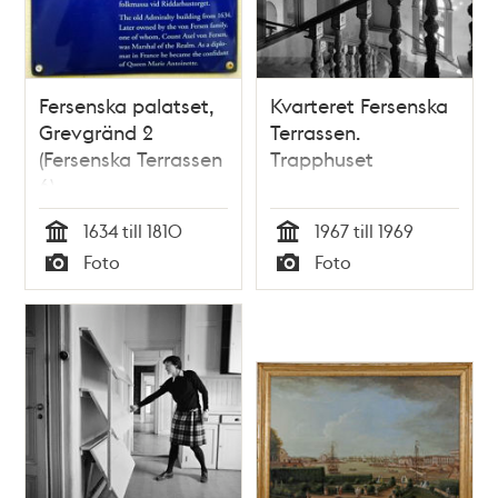
Fersenska palatset,
Kvarteret Fersenska
Grevgränd 2
Terrassen.
(Fersenska Terrassen
Trapphuset
6)
1634 till 1810
1967 till 1969
Tid
Tid
Foto
Foto
Typ
Typ