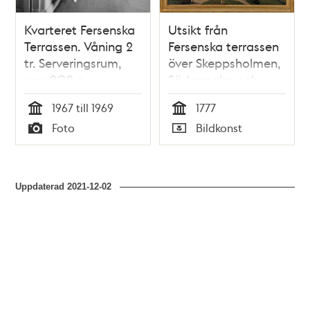
Kvarteret Fersenska
Utsikt från
Terrassen. Våning 2
Fersenska terrassen
tr. Serveringsrum,
över Skeppsholmen,
rum 202 c.
Södermalm och
Margareta Cramér
Staden
1967 till 1969
1777
fäller ut hopfällbara
Tid
Tid
Foto
Bildkonst
hyllskivor
Typ
Typ
Uppdaterad
2021-12-02