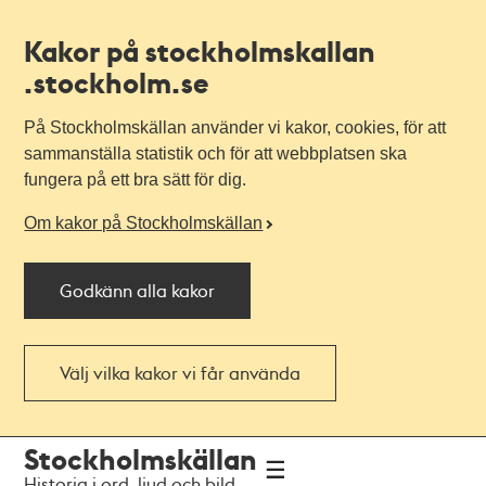
Kakor på stockholmskallan
.stockholm.se
På Stockholmskällan använder vi kakor, cookies, för att
sammanställa statistik och för att webbplatsen ska
fungera på ett bra sätt för dig.
Om kakor på Stockholmskällan
Godkänn alla kakor
Välj vilka kakor vi får använda
Till
Till
Stockholmskällan
navigationen
huvudinnehållet
Historia i ord, ljud och bild