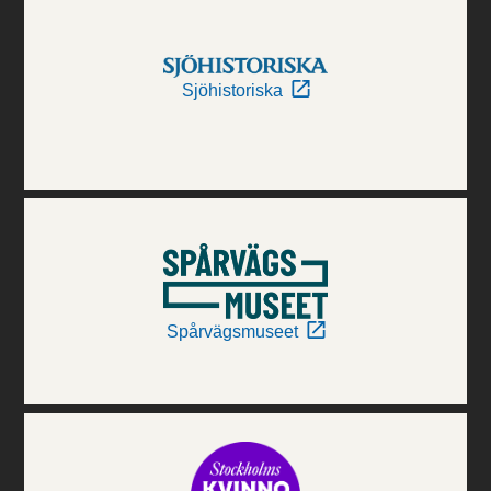
Sjöhistoriska
Spårvägsmuseet