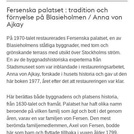
Fersenska palatset : tradition och
förnyelse på Blasieholmen / Anna von
Ajkay
På 1970-talet restaurerades Fersenska palatset, en av
Blasieholmens ståtliga byggnader, med torn och
grönskande terrass med utsikt över Stockholms ström.
En av de byggnadshistoriska experterna från
Stadsmuseet som var inblandade i restaureringsarbetet,
Anna von Ajkay, forskade i husets historia och gav ut den
här boken 1977, året efter det att restaureringen var klar.
Här berättas både byggnadens och platsens historia,
från 1630-talet och framåt. Palatset har haft olika namn
beroende på vilken familj som ägt och bott i det genom
åren, varav en var familjen von Fersen. Den mest
berömda familjemedlemmen, Axel von Fersen, bodde
här som barn och flyttade tillbaka i vuxen ålder 1799,