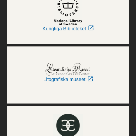
Kungliga Biblioteket
Litografiska museet