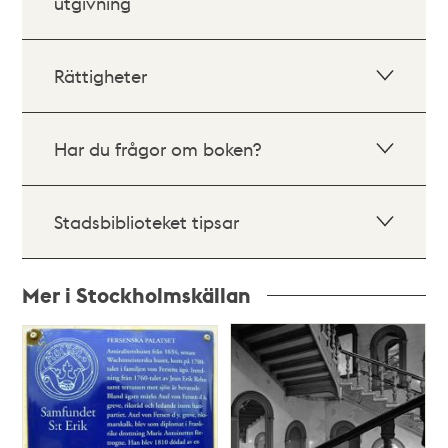
utgivning
Rättigheter
Har du frågor om boken?
Stadsbiblioteket tipsar
Mer i Stockholmskällan
Relaterade
poster
och
teman