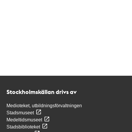
Kontakt
Stockholmskällan
Stockholmskällan drivs av
Medioteket, utbildningsförvaltningen
Stadsmuseet
Medeltidsmuseet
Stadsbiblioteket