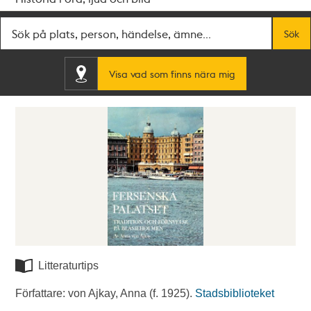
Fritextsök
Sök
Visa vad som finns nära mig
Litteraturtips
Författare: von Ajkay, Anna (f. 1925).
Stadsbiblioteket