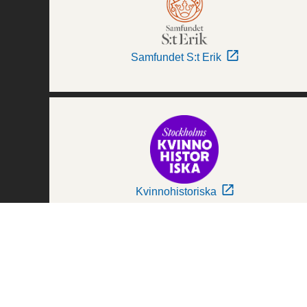
Samfundet S:t Erik
Kvinnohistoriska