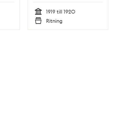
1919 till 1920
Tid
Ritning
Typ