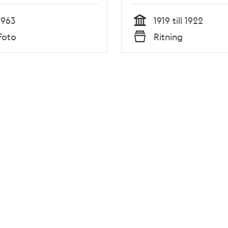
1963
1919 till 1922
Tid
Foto
Ritning
Typ