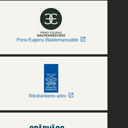
Prins Eugens Waldemarsudde
Riksbankens arkiv