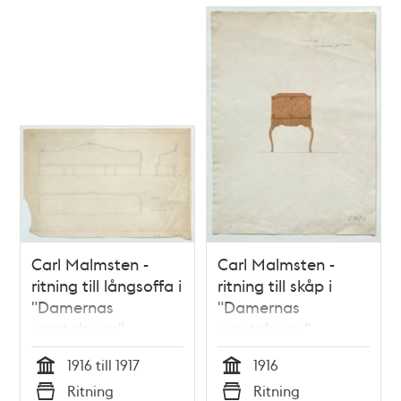
Carl Malmsten -
Carl Malmsten -
ritning till långsoffa i
ritning till skåp i
"Damernas
"Damernas
samtalsrum",
samtalsrum",
Stadshuset
Stadshuset
1916 till 1917
1916
Tid
Tid
Ritning
Ritning