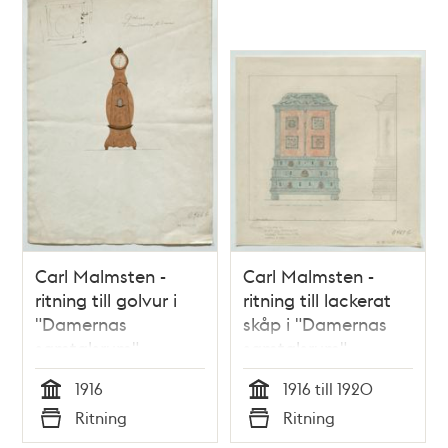
poster
och
teman
Carl Malmsten -
Carl Malmsten -
ritning till golvur i
ritning till lackerat
"Damernas
skåp i "Damernas
samtalsrum",
samtalsrum",
Stadshuset
Stadshuset
1916
1916 till 1920
Tid
Tid
Ritning
Ritning
Typ
Typ