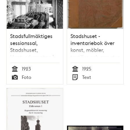
Stadsfullmäktiges
Stadshuset -
sessionssal,
inventariebok över
Stadshuset,
konst, möbler,
Hantverkargatan 1
textilier och armatur
1925
1923
1925
Tid
Tid
Foto
Text
Typ
Typ