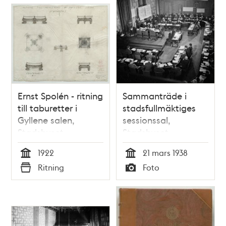
Ernst Spolén - ritning
Sammanträde i
till taburetter i
stadsfullmäktiges
Gyllene salen,
sessionssal,
Stadshuset
Stadshuset,
Hantverkargatan 1
1922
21 mars 1938
Tid
Tid
Ritning
Foto
Typ
Typ