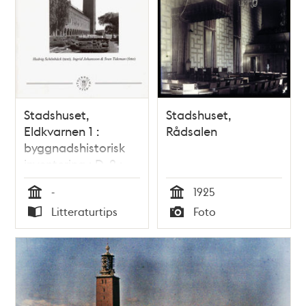
Stadshuset,
Stadshuset,
Eldkvarnen 1 :
Rådsalen
byggnadshistorisk
inventering : D. 2 :
Inventering / Hedvig
-
1925
Schönbäck
Tid
Tid
Litteraturtips
Foto
Typ
Typ