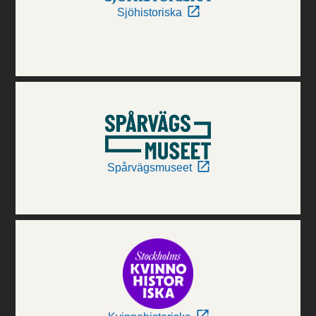
Sjöhistoriska
Spårvägsmuseet