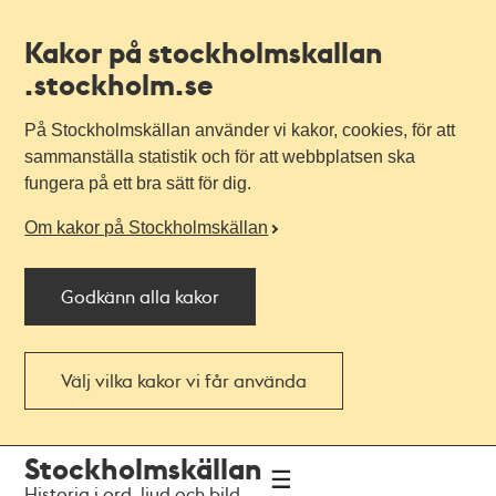
Kakor på stockholmskallan
.stockholm.se
På Stockholmskällan använder vi kakor, cookies, för att
sammanställa statistik och för att webbplatsen ska
fungera på ett bra sätt för dig.
Om kakor på Stockholmskällan
Godkänn alla kakor
Välj vilka kakor vi får använda
Till
Till
Stockholmskällan
navigationen
huvudinnehållet
Historia i ord, ljud och bild