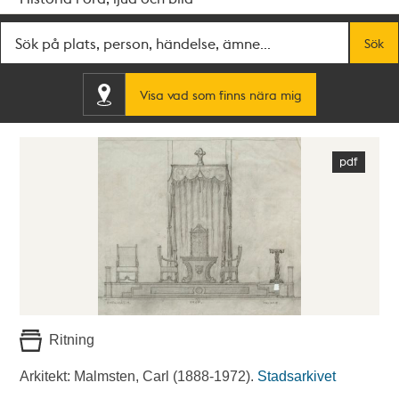
Fritextsök
Sök
Visa vad som finns nära mig
Ritning
Arkitekt: Malmsten, Carl (1888-1972).
Stadsarkivet