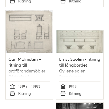
Ritning
Ritning
Typ
Typ
Carl Malmsten –
Ernst Spolén - ritning
ritning till
till långbordet i
ordförandemöbler i
Gyllene salen,
Rådsalen i
Stadshuset
Stadshuset
1919 till 1920
1922
Tid
Tid
Ritning
Ritning
Typ
Typ