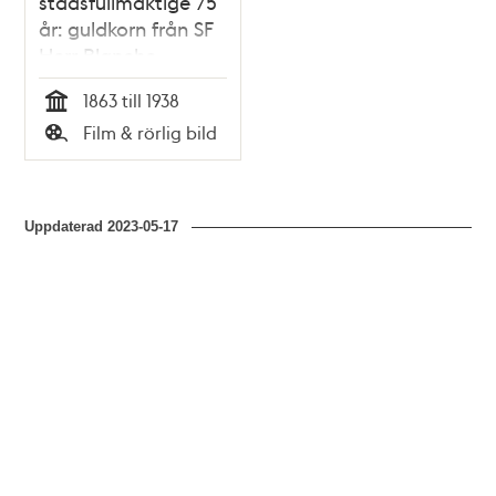
stadsfullmäktige 75
år: guldkorn från SF
Herr Blanche
kommer till stan
1863 till 1938
1938
Tid
Film & rörlig bild
Typ
Uppdaterad
2023-05-17