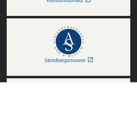
Kvinnohistoriska
Strindbergsmuseet
Thielska Galleriet