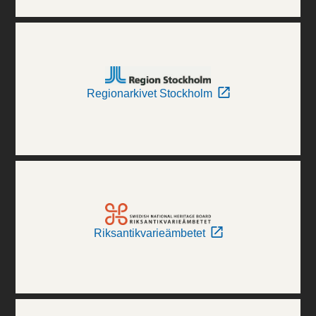
Regionarkivet Stockholm
Riksantikvarieämbetet