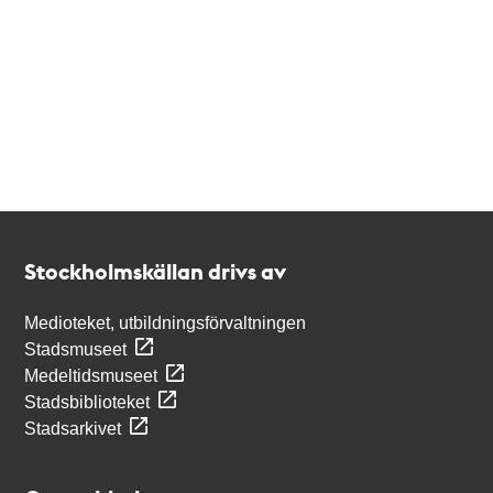
Kontakt
Stockholmskällan
Stockholmskällan drivs av
Medioteket, utbildningsförvaltningen
Stadsmuseet
Medeltidsmuseet
Stadsbiblioteket
Stadsarkivet