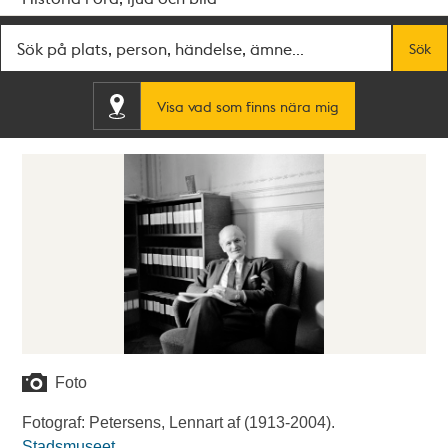
Fritextsök
Sök
Visa vad som finns nära mig
Foto
Fotograf: Petersens, Lennart af (1913-2004).
Stadsmuseet