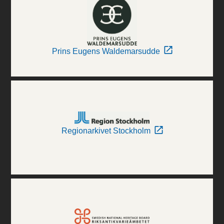
Prins Eugens Waldemarsudde
Regionarkivet Stockholm