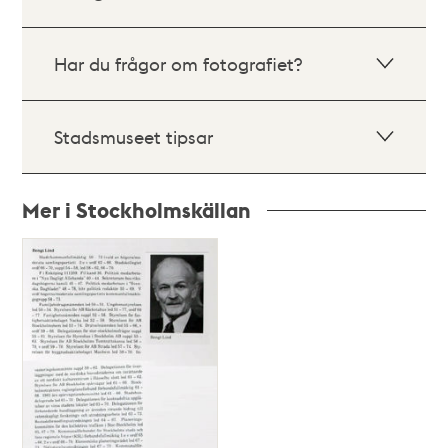
Har du frågor om fotografiet?
Stadsmuseet tipsar
Mer i Stockholmskällan
Relaterade
poster
och
teman