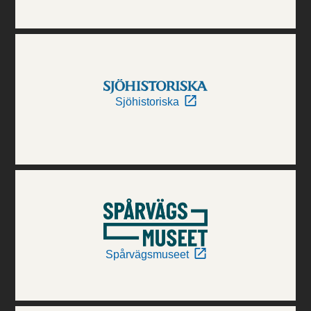
Sjöhistoriska
Spårvägsmuseet