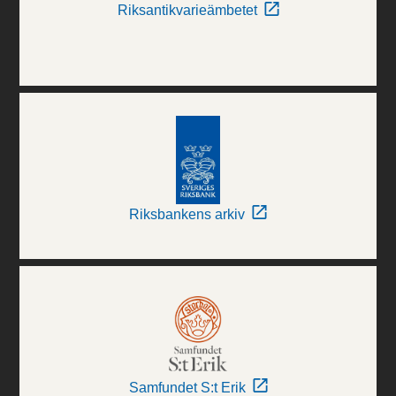
Riksantikvarieämbetet
Riksbankens arkiv
Samfundet S:t Erik