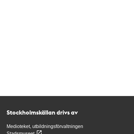
Kontakt
Stockholmskällan
Stockholmskällan drivs av
Medioteket, utbildningsförvaltningen
Stadsmuseet