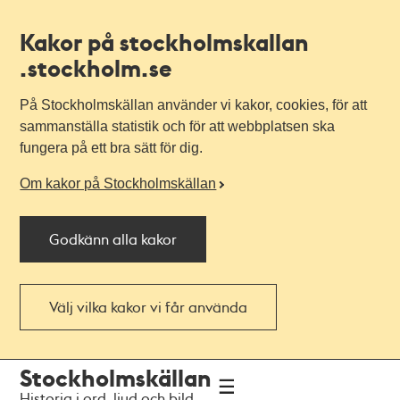
Kakor på stockholmskallan
.stockholm.se
På Stockholmskällan använder vi kakor, cookies, för att
sammanställa statistik och för att webbplatsen ska
fungera på ett bra sätt för dig.
Om kakor på Stockholmskällan
Godkänn alla kakor
Välj vilka kakor vi får använda
Till
Till
Stockholmskällan
navigationen
huvudinnehållet
Historia i ord, ljud och bild