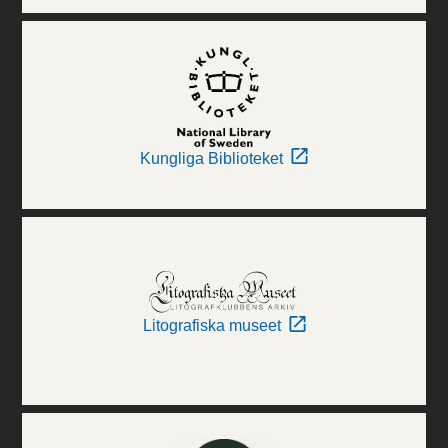
Kungliga Biblioteket
Litografiska museet