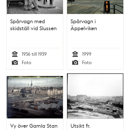
Spårvagn med
Spårvagn i
skidställ vid Slussen
Äppelviken
1936 till 1939
1999
Tid
Tid
Foto
Foto
Typ
Typ
Vy över Gamla Stan
Utsikt fr.