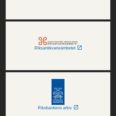
Riksantikvarieämbetet
Riksbankens arkiv