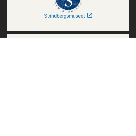
Strindbergsmuseet
Thielska Galleriet
Världskulturmuseerna