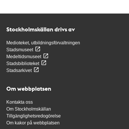
Kontakt
Stockholmskällan
Stockholmskällan drivs av
Medioteket, utbildningsförvaltningen
Stadsmuseet
Medeltidsmuseet
Stadsbiblioteket
Stadsarkivet
Om webbplatsen
Kontakta oss
Om Stockholmskällan
Tillgänglighetsredogörelse
Om kakor på webbplatsen