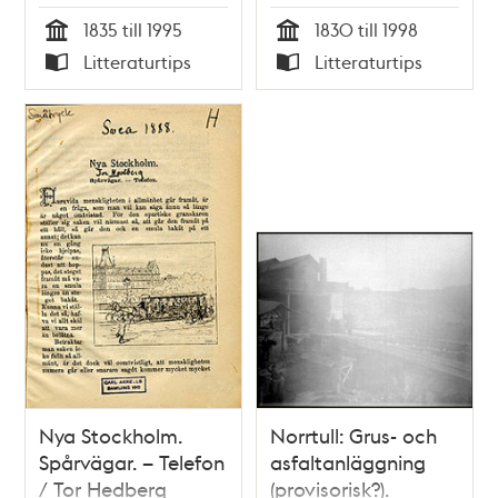
trådbussar i
Thomas Lange (red.)
1835 till 1995
1830 till 1998
Stockholm / Nils
Tid
Tid
Litteraturtips
Litteraturtips
Carl Aspenberg
Typ
Typ
Nya Stockholm.
Norrtull: Grus- och
Spårvägar. – Telefon
asfaltanläggning
/ Tor Hedberg
(provisorisk?).