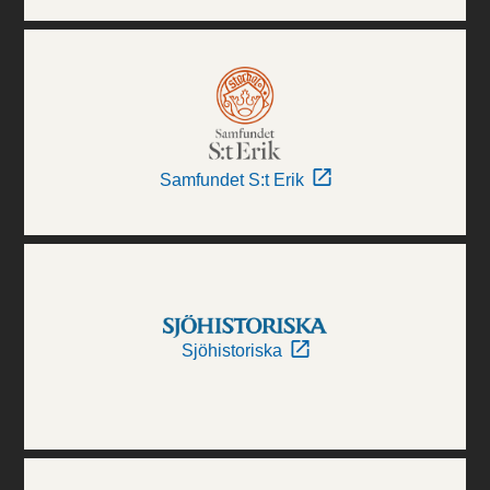
Samfundet S:t Erik
Sjöhistoriska