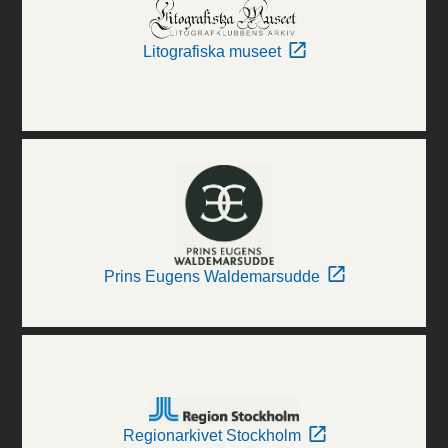
Litografiska museet
Prins Eugens Waldemarsudde
Regionarkivet Stockholm