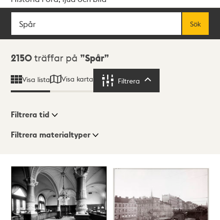
Sök
Fritextsök
Sök
Sökresultat
2150
träffar på
Spår
Visa karta
Visa lista
Filtrera
Filtrera
Filtrera tid
Filtrera materialtyper
Visningsläge
Totalt
2150
träffar
Lista
Karta