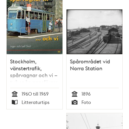
Stockholm,
Spårområdet vid
vänstertrafik,
Norra Station
spårvagnar och vi –
två spårvagnsförare
minns / Inger och
1960 till 1969
1896
Leif Stolt
Tid
Tid
Litteraturtips
Foto
Typ
Typ