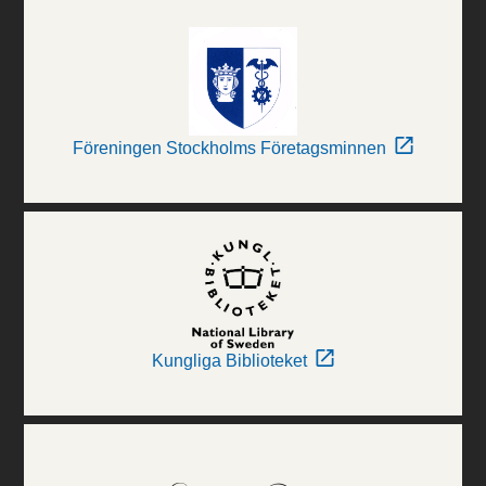
Föreningen Stockholms Företagsminnen
Kungliga Biblioteket