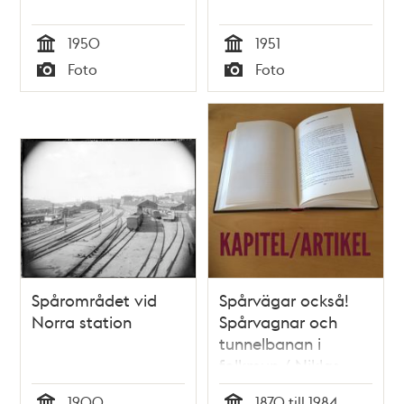
1950
1951
Tid
Tid
Foto
Foto
Typ
Typ
Spårområdet vid
Spårvägar också!
Norra station
Spårvagnar och
tunnelbanan i
folkmun / Niklas
Ericsson
1900
1870 till 1984