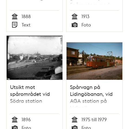
Spårsystem med
små tippvagnar
1888
1913
Tid
Tid
Text
Foto
Typ
Typ
Utsikt mot
Spårvagn på
spårområdet vid
Lidingöbanan, vid
Södra station
AGA station på
Lidingö
1896
1975 till 1979
Tid
Tid
Foto
Foto