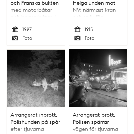
och Franska bukten
Helgalunden mot
med motorbåtar
NV: närmast kran
och bogserbåtar. I
och spår för
förgrunden spår och
bortforsling av sten
1927
1915
godsvagnar i
samt kåkbebyggelse
Tid
Tid
Foto
Foto
Stadsgården
(kv Vågskivan),
Typ
Typ
stenhusbebyggelse i
kv.Linjalen. I bakgr.
bl. a. delar av Södra
bangården
Arrangerat inbrott.
Arrangerat brott.
Polishunden på spår
Polisen spärrar
efter tjuvarna
vägen för tjuvarna