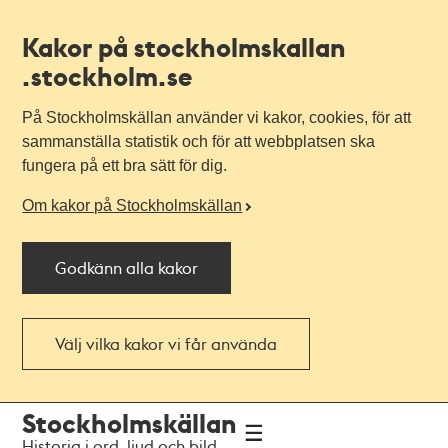
Kakor på stockholmskallan
.stockholm.se
På Stockholmskällan använder vi kakor, cookies, för att
sammanställa statistik och för att webbplatsen ska
fungera på ett bra sätt för dig.
Om kakor på Stockholmskällan
Godkänn alla kakor
Välj vilka kakor vi får använda
Till
Till
Stockholmskällan
navigationen
huvudinnehållet
Historia i ord, ljud och bild