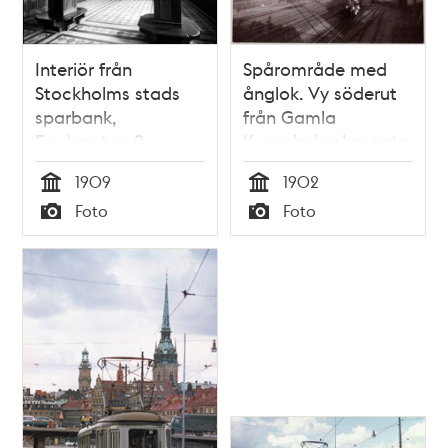
Interiör från
Spårområde med
Stockholms stads
ånglok. Vy söderut
sparbank,
från Gamla
Fredsgatan 9
Kungsholmsbrogatan
1909
1902
Tid
Tid
Foto
Foto
Typ
Typ