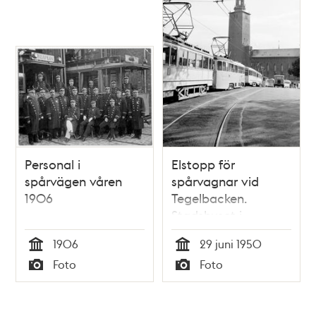
Personal i
Elstopp för
spårvägen våren
spårvagnar vid
1906
Tegelbacken.
Stadshuset i
bakgrunden
1906
29 juni 1950
Tid
Tid
Foto
Foto
Typ
Typ