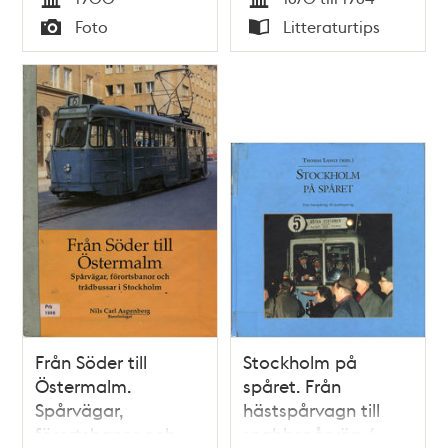
Tid
Tid
Foto
Litteraturtips
Typ
Typ
Från Söder till
Stockholm på
Östermalm.
spåret. Från
Spårvägar,
hästspårvagn till
förortsbanor och
snabbspårväg /