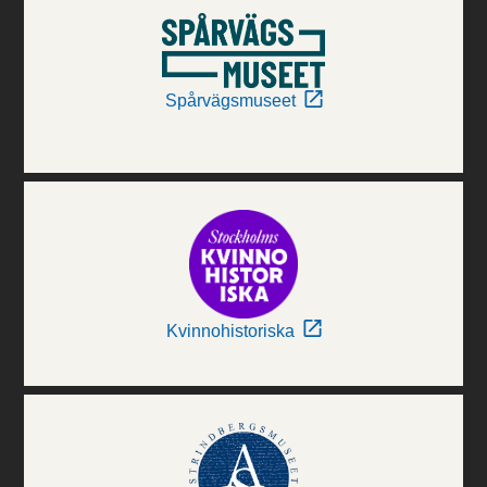
Spårvägsmuseet
Kvinnohistoriska