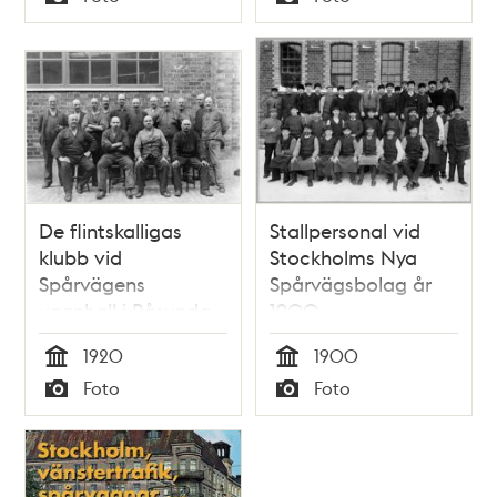
Typ
Typ
De flintskalligas
Stallpersonal vid
klubb vid
Stockholms Nya
Spårvägens
Spårvägsbolag år
vagnhall i Råsunda
1900
1920
1920
1900
Tid
Tid
Foto
Foto
Typ
Typ