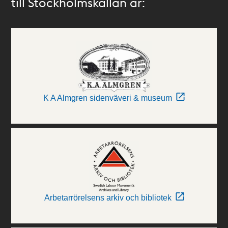
till Stockholmskällan är:
K A Almgren sidenväveri & museum
Arbetarrörelsens arkiv och bibliotek