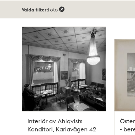
Totalt
Valda filter:
Foto
58
träffar
Interiör av Ahlqvists
Öste
Konditori, Karlavägen 42
- ber