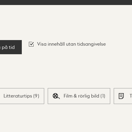
Visa innehåll utan tidsangivelse
a på tid
Litteraturtips
(
9
)
Film & rörlig bild
(
1
)