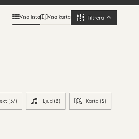
Visa karta
Visa lista
Filtrera
Filtrera
Text
(
37
)
Ljud
(
2
)
Karta
(
2
)