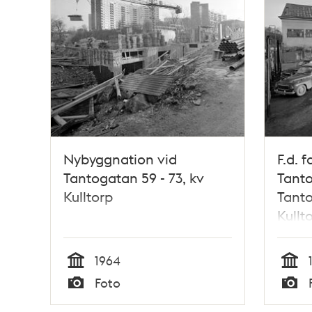
Nybyggnation vid
F.d. 
Tantogatan 59 - 73, kv
Tant
Kulltorp
Tanto
Kullt
1964
Tid
Tid
Foto
Typ
Typ