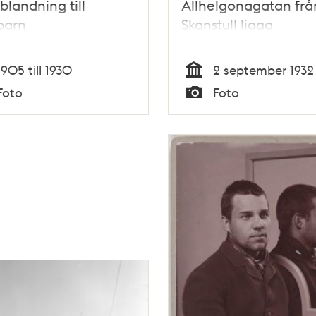
blandning till
Allhelgonagatan frå
barn
Skanstull ligga
1905 till 1930
2 september 1932
Tid
Foto
Foto
Typ