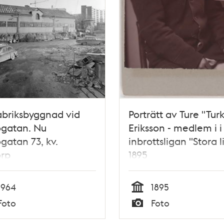
fabriksbyggnad vid
Porträtt av Ture "Tur
ogatan. Nu
Eriksson - medlem i i
gatan 73, kv.
inbrottsligan "Stora 
orp
1895
1964
1895
Tid
Foto
Foto
Typ