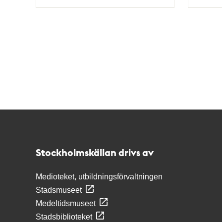
Typ
Typ
Kontakt
Stockholmskällan
Stockholmskällan drivs av
Medioteket, utbildningsförvaltningen
Stadsmuseet
Medeltidsmuseet
Stadsbiblioteket