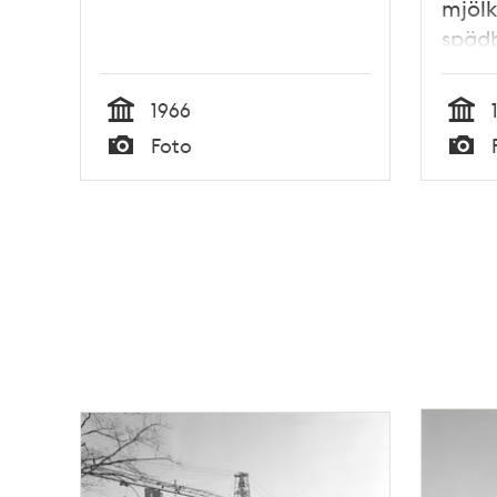
mjölk
späd
1966
Tid
Tid
Foto
Typ
Typ