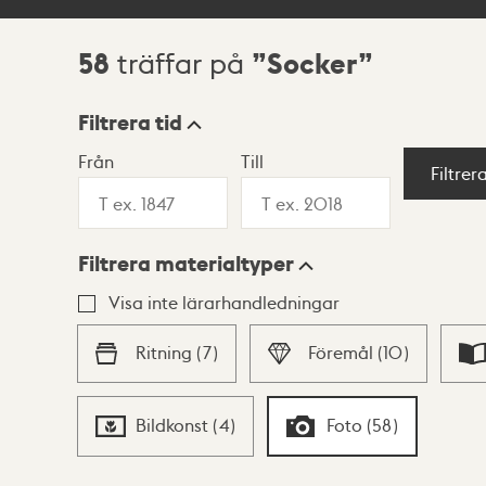
58
Socker
träffar på
Sökresultat
Filtrera tid
Från
Till
Visningsläge
Filtrer
Filtrera materialtyper
Lista
Karta
Visa inte lärarhandledningar
Ritning
(
7
)
Föremål
(
10
)
Bildkonst
(
4
)
Foto
(
58
)