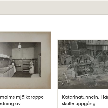
rmalms mjölkdroppe
Katarinatunneln, Hä
edning av
skulle uppgång