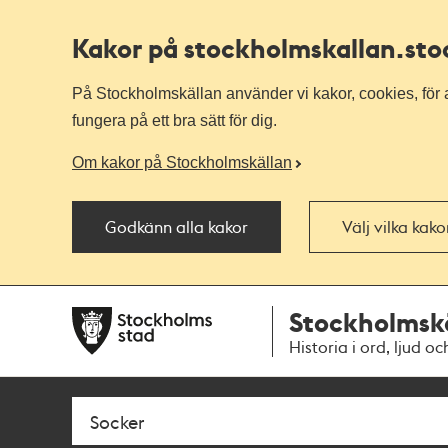
Kakor på stockholmskallan
.st
På Stockholmskällan använder vi kakor, cookies, för a
fungera på ett bra sätt för dig.
Om kakor på Stockholmskällan
Godkänn alla kakor
Välj vilka kak
Till
Till
Stockholmsk
navigationen
huvudinnehållet
Historia i ord, ljud oc
Sök
Fritextsök