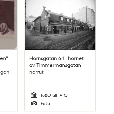
ken"
Hornsgatan 64 i hörnet
av Timmermansgatan
ligan"
norrut
1880 till 1910
Tid
Foto
Typ