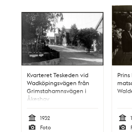
Kvarteret Teskeden vid
Prins
Wadköpingsvägen från
mats
Grimstahamnsvägen i
Wald
Åkeshov
småstugeområde
1932
Tid
Tid
Foto