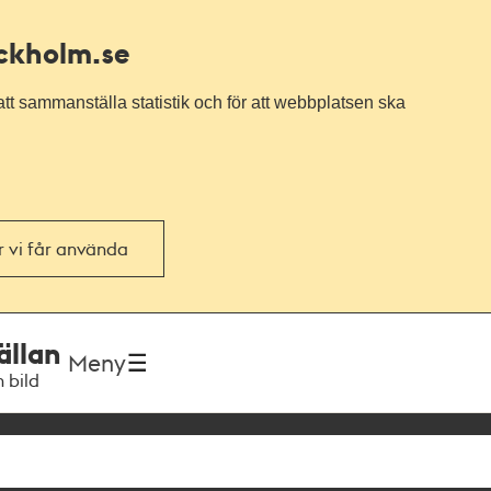
ockholm.se
tt sammanställa statistik och för att webbplatsen ska
or vi får använda
ällan
Meny
h bild