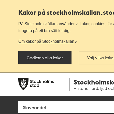
Kakor på stockholmskallan
.st
På Stockholmskällan använder vi kakor, cookies, för a
fungera på ett bra sätt för dig.
Om kakor på Stockholmskällan
Godkänn alla kakor
Välj vilka kak
Till
Till
Stockholmsk
navigationen
huvudinnehållet
Historia i ord, ljud oc
Sök
Fritextsök