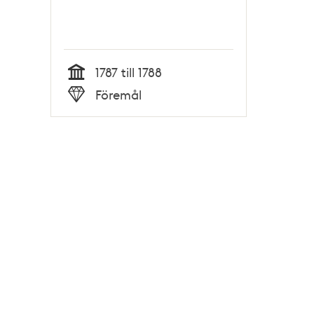
1787 till 1788
Tid
Föremål
Typ