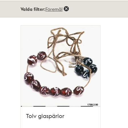
Totalt
Valda filter:
Föremål
1
träffar
Tolv glaspärlor