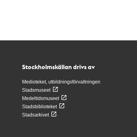
Kontakt
Stockholmskällan
Stockholmskällan drivs av
Medioteket, utbildningsförvaltningen
Stadsmuseet
Medeltidsmuseet
Stadsbiblioteket
Stadsarkivet