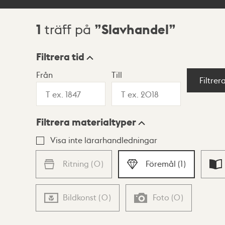
1
Slavhandel
träff på
Sökresultat
Filtrera tid
Från
Till
Visningsläge
Filtrer
Filtrera materialtyper
Lista
Karta
Visa inte lärarhandledningar
Ritning
(
0
)
Föremål
(
1
)
Bildkonst
(
0
)
Foto
(
0
)