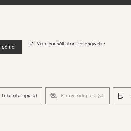
Visa innehåll utan tidsangivelse
a på tid
Litteraturtips
(
3
)
Film & rörlig bild
(
0
)