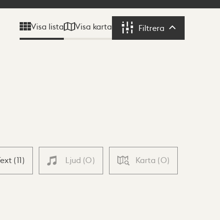
Visa karta
Visa lista
Filtrera
Filtrera
Text
(
11
)
Ljud
(
0
)
Karta
(
0
)