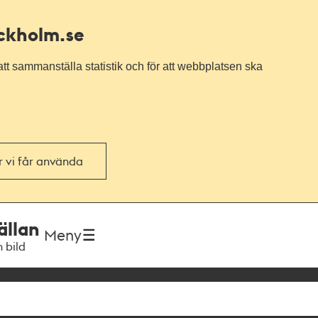
ockholm.se
tt sammanställa statistik och för att webbplatsen ska
or vi får använda
ällan
Meny
h bild