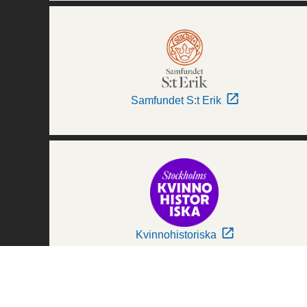
Samfundet S:t Erik
Kvinnohistoriska