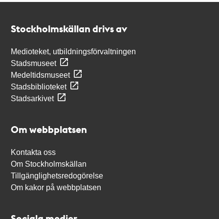
Kontakt
Stockholmskällan
Stockholmskällan drivs av
Medioteket, utbildningsförvaltningen
Stadsmuseet
Medeltidsmuseet
Stadsbiblioteket
Stadsarkivet
Om webbplatsen
Kontakta oss
Om Stockholmskällan
Tillgänglighetsredogörelse
Om kakor på webbplatsen
Sociala medier