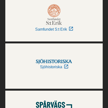
Samfundet S:t Erik
Sjöhistoriska