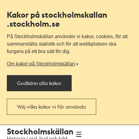
Kakor på stockholmskallan
.stockholm.se
På Stockholmskällan använder vi kakor, cookies, för att
sammanställa statistik och för att webbplatsen ska
fungera på ett bra sätt för dig.
Om kakor på Stockholmskällan
Godkänn alla kakor
Välj vilka kakor vi får använda
Till
Till
Stockholmskällan
navigationen
huvudinnehållet
Historia i ord, ljud och bild