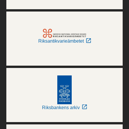
Riksantikvarieämbetet
Riksbankens arkiv