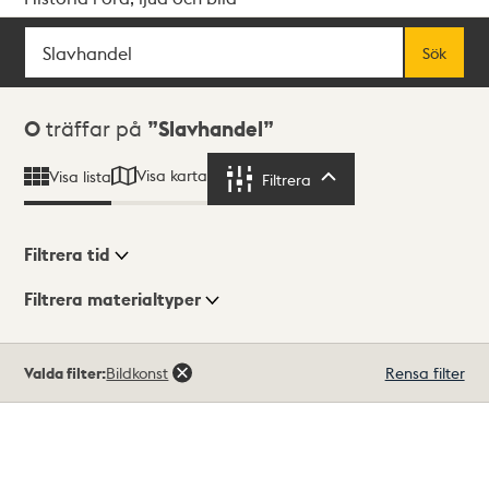
Sök
Fritextsök
Sök
Sökresultat
0
träffar på
Slavhandel
Visa karta
Visa lista
Filtrera
Filtrera
Filtrera tid
Filtrera materialtyper
Visningsläge
Totalt
Valda filter:
Bildkonst
Rensa filter
0
träffar
Lista
Karta