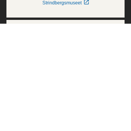
Strindbergsmuseet
Thielska Galleriet
Världskulturmuseerna