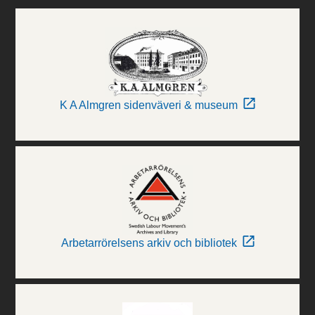
K A Almgren sidenväveri & museum
Arbetarrörelsens arkiv och bibliotek