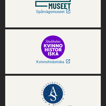
Spårvägsmuseet
Kvinnohistoriska