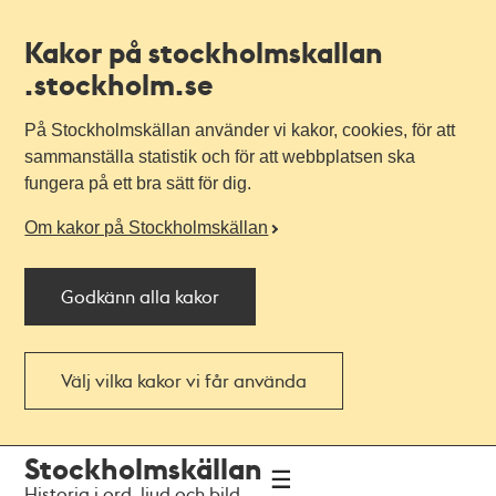
Kakor på stockholmskallan
.stockholm.se
På Stockholmskällan använder vi kakor, cookies, för att
sammanställa statistik och för att webbplatsen ska
fungera på ett bra sätt för dig.
Om kakor på Stockholmskällan
Godkänn alla kakor
Välj vilka kakor vi får använda
Till
Till
Stockholmskällan
navigationen
huvudinnehållet
Historia i ord, ljud och bild