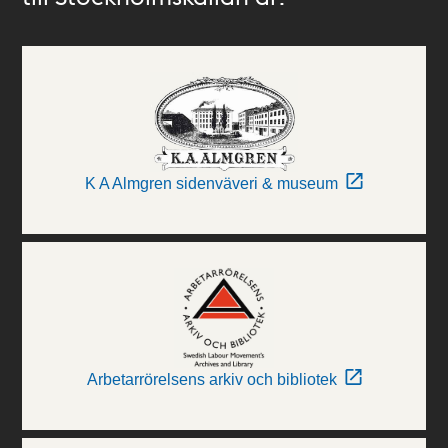
K A Almgren sidenväveri & museum
Arbetarrörelsens arkiv och bibliotek