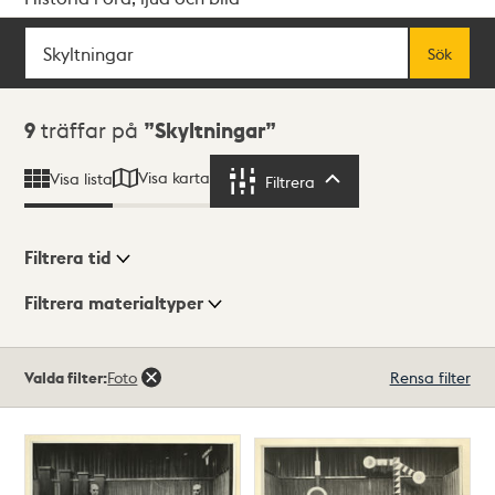
Sök
Fritextsök
Sök
Sökresultat
9
träffar på
Skyltningar
Visa karta
Visa lista
Filtrera
Filtrera
Filtrera tid
Filtrera materialtyper
Visningsläge
Totalt
Valda filter:
Foto
Rensa filter
9
träffar
Lista
Karta