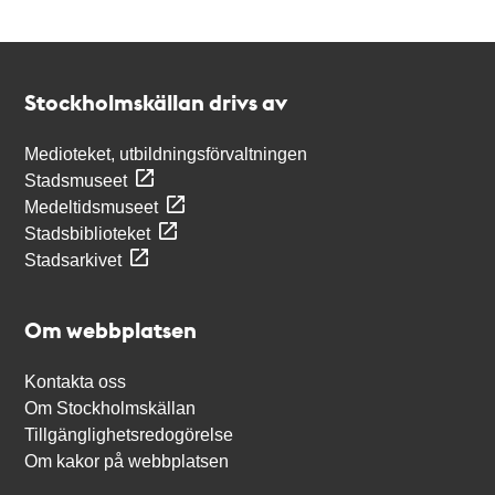
Kontakt
Stockholmskällan
Stockholmskällan drivs av
Medioteket, utbildningsförvaltningen
Stadsmuseet
Medeltidsmuseet
Stadsbiblioteket
Stadsarkivet
Om webbplatsen
Kontakta oss
Om Stockholmskällan
Tillgänglighetsredogörelse
Om kakor på webbplatsen