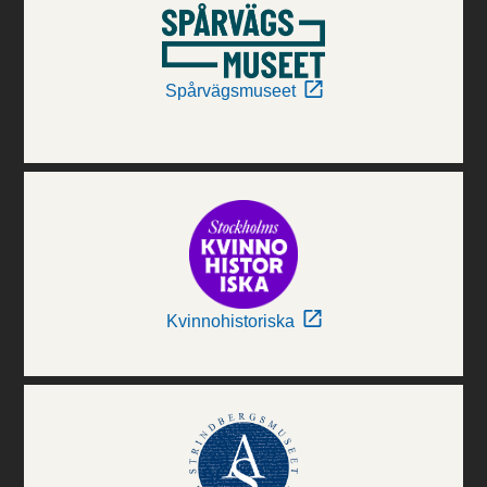
Spårvägsmuseet
Kvinnohistoriska