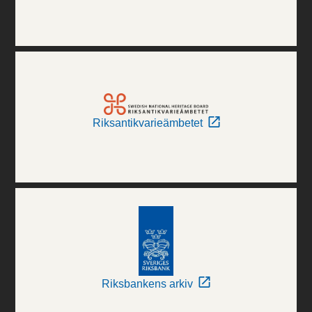
Riksantikvarieämbetet
Riksbankens arkiv