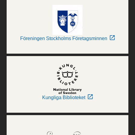
Föreningen Stockholms Företagsminnen
Kungliga Biblioteket