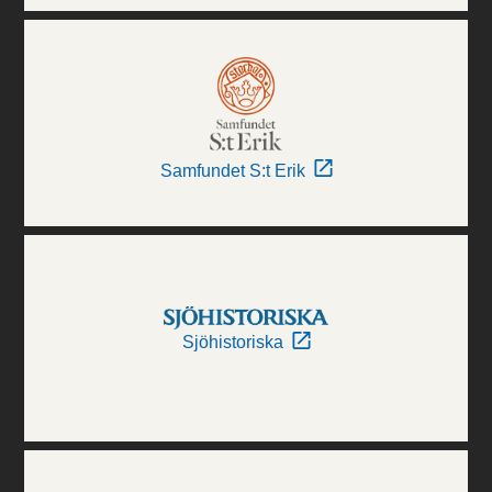
Samfundet S:t Erik
Sjöhistoriska