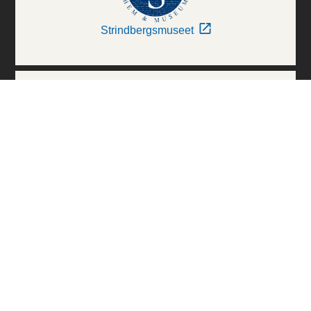
Strindbergsmuseet
Thielska Galleriet
Världskulturmuseerna