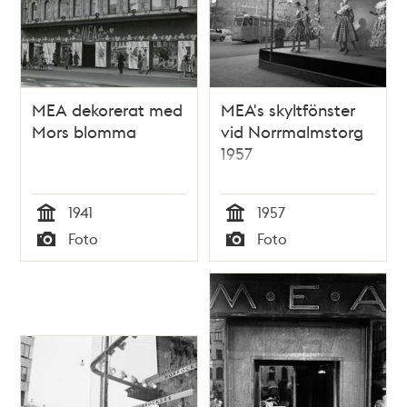
MEA dekorerat med
MEA's skyltfönster
Mors blomma
vid Norrmalmstorg
1957
1941
1957
Tid
Tid
Foto
Foto
Typ
Typ