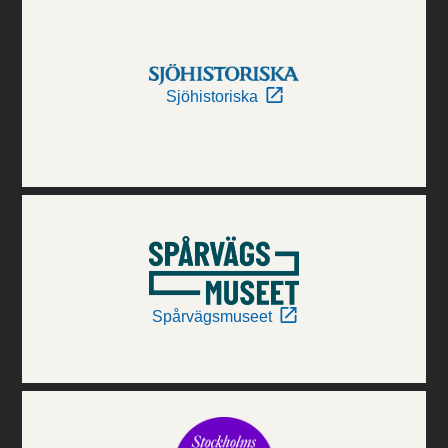
Sjöhistoriska
Spårvägsmuseet