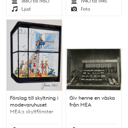
1880 till 1960
1940 till 1945
Tid
Tid
Ljud
Foto
Typ
Typ
Förslag till skyltning i
Giv henne en väska
modevaruhuset
från MEA
MEA:s skyltfönster