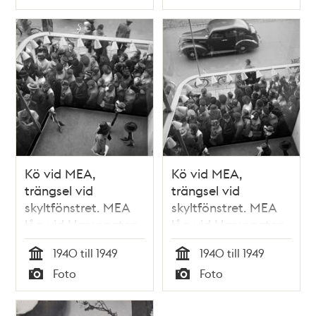
Typ
Typ
Kö vid MEA,
Kö vid MEA,
trängsel vid
trängsel vid
skyltfönstret. MEA
skyltfönstret. MEA
låg vid Hamngatan
låg vid Hamngatan
3 mellan 1883 och
3 mellan 1883 och
1940 till 1949
1940 till 1949
1985
1985
Tid
Tid
Foto
Foto
Typ
Typ