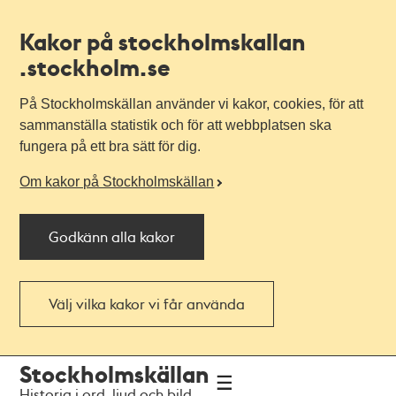
Kakor på stockholmskallan
.stockholm.se
På Stockholmskällan använder vi kakor, cookies, för att
sammanställa statistik och för att webbplatsen ska
fungera på ett bra sätt för dig.
Om kakor på Stockholmskällan
Godkänn alla kakor
Välj vilka kakor vi får använda
Till
Till
Stockholmskällan
navigationen
huvudinnehållet
Historia i ord, ljud och bild