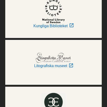
Kungliga Biblioteket
Litografiska museet