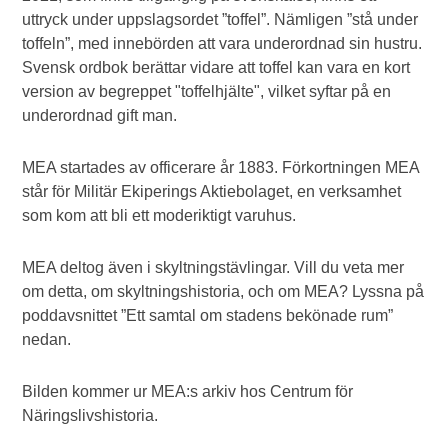
uttryck under uppslagsordet ”toffel”. Nämligen ”stå under
toffeln”, med innebörden att vara underordnad sin hustru.
Svensk ordbok berättar vidare att toffel kan vara en kort
version av begreppet "toffelhjälte", vilket syftar på en
underordnad gift man.
MEA startades av officerare år 1883. Förkortningen MEA
står för Militär Ekiperings Aktiebolaget, en verksamhet
som kom att bli ett moderiktigt varuhus.
MEA deltog även i skyltningstävlingar. Vill du veta mer
om detta, om skyltningshistoria, och om MEA? Lyssna på
poddavsnittet ”Ett samtal om stadens bekönade rum”
nedan.
Bilden kommer ur MEA:s arkiv hos Centrum för
Näringslivshistoria.