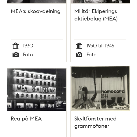
MEA:s skoavdelning
Militär Ekiperings
aktiebolag (MEA)
1930
1930 till 1945
Tid
Tid
Foto
Foto
Typ
Typ
Rea på MEA
Skyltfönster med
grammofoner