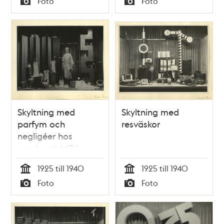
Foto
Foto
Typ
Typ
Skyltning med
Skyltning med
parfym och
resväskor
negligéer hos
varuhuset MEA
1925 till 1940
1925 till 1940
Tid
Tid
Foto
Foto
Typ
Typ