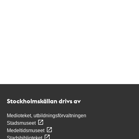
Kontakt
Stockholmskällan
Stockholmskällan drivs av
Medioteket, utbildningsförvaltningen
Stadsmuseet
Medeltidsmuseet
Stadsbiblioteket