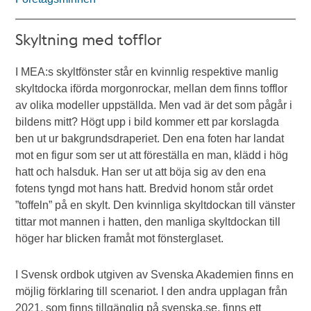
Skyltning med tofflor
I MEA:s skyltfönster står en kvinnlig respektive manlig
skyltdocka iförda morgonrockar, mellan dem finns tofflor
av olika modeller uppställda. Men vad är det som pågår i
bildens mitt? Högt upp i bild kommer ett par korslagda
ben ut ur bakgrundsdraperiet. Den ena foten har landat
mot en figur som ser ut att föreställa en man, klädd i hög
hatt och halsduk. Han ser ut att böja sig av den ena
fotens tyngd mot hans hatt. Bredvid honom står ordet
”toffeln” på en skylt. Den kvinnliga skyltdockan till vänster
tittar mot mannen i hatten, den manliga skyltdockan till
höger har blicken framåt mot fönsterglaset.
I Svensk ordbok utgiven av Svenska Akademien finns en
möjlig förklaring till scenariot. I den andra upplagan från
2021, som finns tillgänglig på svenska.se, finns ett