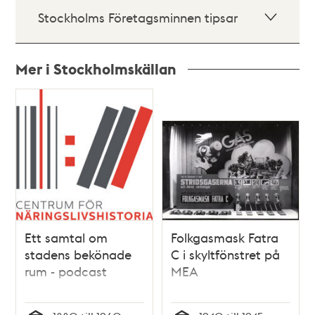
Stockholms Företagsminnen tipsar
Mer i Stockholmskällan
Relaterade
poster
och
teman
Ett samtal om
Folkgasmask Fatra
stadens bekönade
C i skyltfönstret på
rum - podcast
MEA