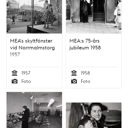
MEA's skyltfönster
MEA:s 75-års
vid Norrmalmstorg
jubileum 1958
1957
1957
1958
Tid
Tid
Foto
Foto
Typ
Typ