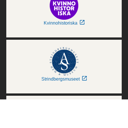
Kvinnohistoriska
Strindbergsmuseet