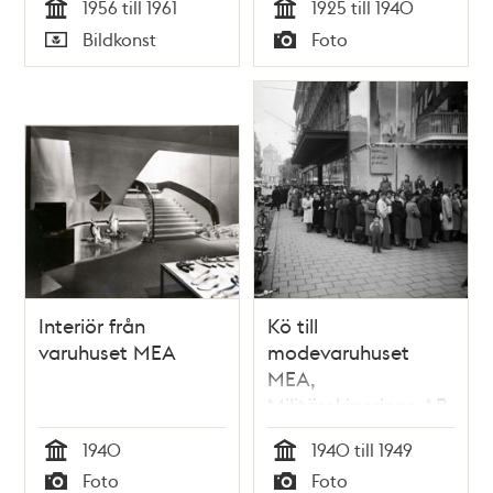
1956 till 1961
1925 till 1940
Tid
Tid
Bildkonst
Foto
Typ
Typ
Interiör från
Kö till
varuhuset MEA
modevaruhuset
MEA,
Militärekiperings AB,
vid Hamngatan 3.
1940
1940 till 1949
Tid
Tid
Foto
Foto