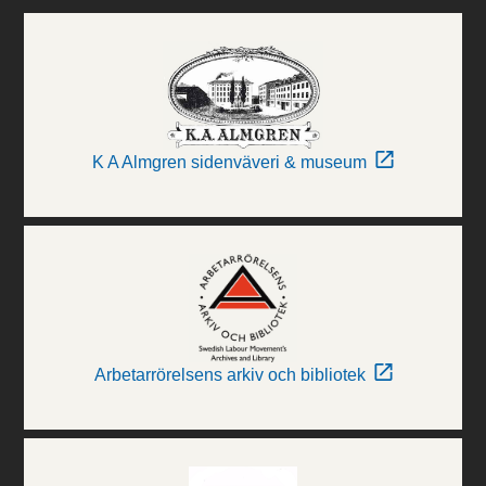
K A Almgren sidenväveri & museum
Arbetarrörelsens arkiv och bibliotek