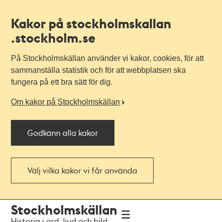
Kakor på stockholmskallan
.stockholm.se
På Stockholmskällan använder vi kakor, cookies, för att
sammanställa statistik och för att webbplatsen ska
fungera på ett bra sätt för dig.
Om kakor på Stockholmskällan
Godkänn alla kakor
Välj vilka kakor vi får använda
Till
Till
Stockholmskällan
navigationen
huvudinnehållet
Historia i ord, ljud och bild