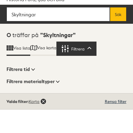
Sök
Fritextsök
Sök
Sökresultat
0
träffar på
Skyltningar
Visa karta
Visa lista
Filtrera
Filtrera
Filtrera tid
Filtrera materialtyper
Visningsläge
Totalt
Valda filter:
Karta
Rensa filter
0
träffar
Lista
Karta