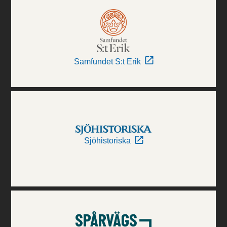
Samfundet S:t Erik
Sjöhistoriska