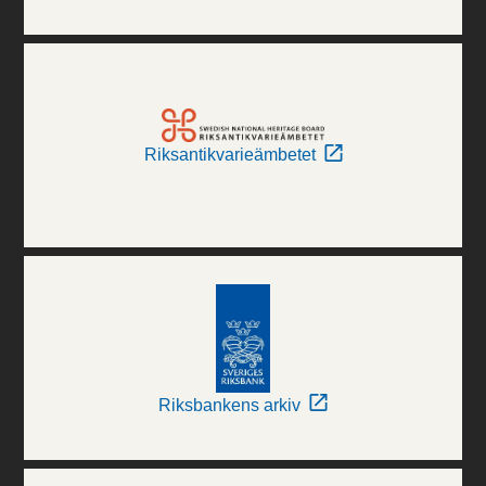
Riksantikvarieämbetet
Riksbankens arkiv