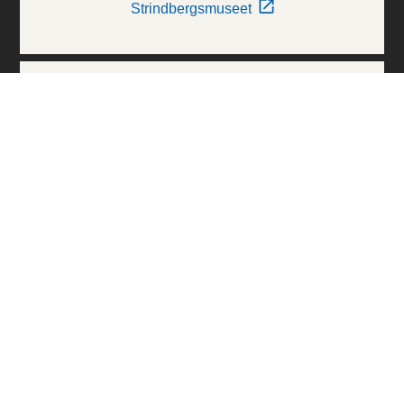
Strindbergsmuseet
Thielska Galleriet
Världskulturmuseerna