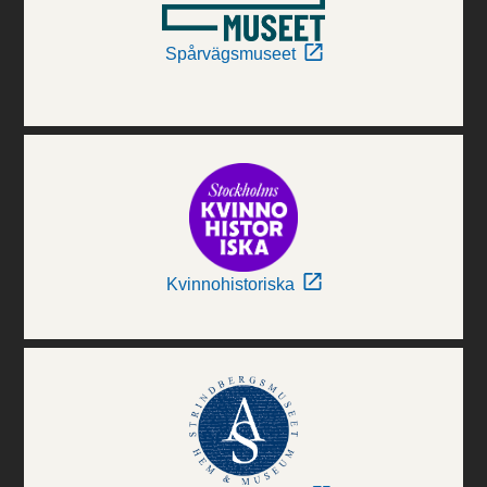
Spårvägsmuseet
Kvinnohistoriska