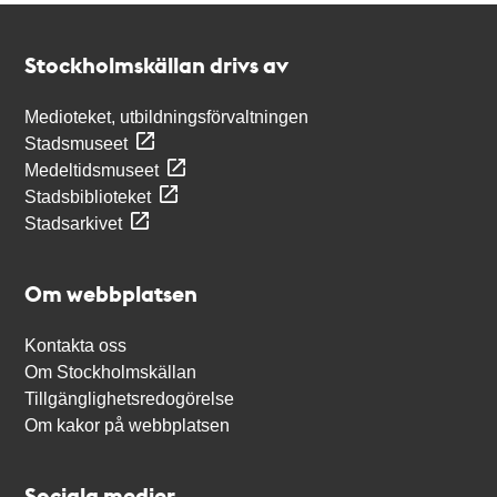
Kontakt
Stockholmskällan
Stockholmskällan drivs av
Medioteket, utbildningsförvaltningen
Stadsmuseet
Medeltidsmuseet
Stadsbiblioteket
Stadsarkivet
Om webbplatsen
Kontakta oss
Om Stockholmskällan
Tillgänglighetsredogörelse
Om kakor på webbplatsen
Sociala medier