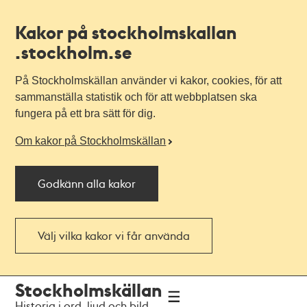
Kakor på stockholmskallan
.stockholm.se
På Stockholmskällan använder vi kakor, cookies, för att
sammanställa statistik och för att webbplatsen ska
fungera på ett bra sätt för dig.
Om kakor på Stockholmskällan
Godkänn alla kakor
Välj vilka kakor vi får använda
Till
Till
Stockholmskällan
navigationen
huvudinnehållet
Historia i ord, ljud och bild