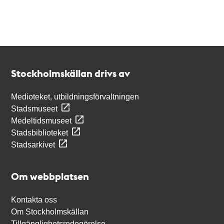
Kontakt
Stockholmskällan
Stockholmskällan drivs av
Medioteket, utbildningsförvaltningen
Stadsmuseet
Medeltidsmuseet
Stadsbiblioteket
Stadsarkivet
Om webbplatsen
Kontakta oss
Om Stockholmskällan
Tillgänglighetsredogörelse