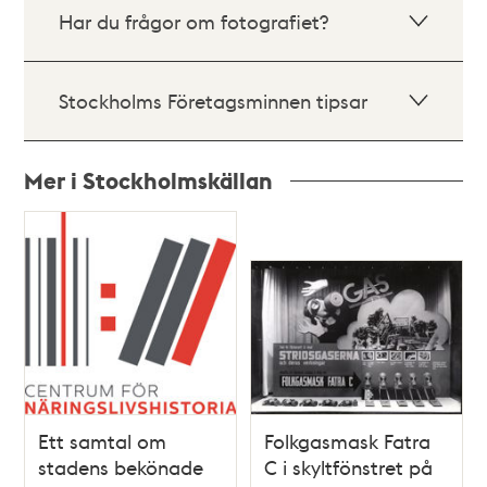
Har du frågor om fotografiet?
Stockholms Företagsminnen tipsar
Mer i Stockholmskällan
Relaterade
poster
och
teman
Ett samtal om
Folkgasmask Fatra
stadens bekönade
C i skyltfönstret på