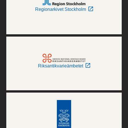
Regionarkivet Stockholm
Riksantikvarieämbetet