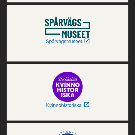
Spårvägsmuseet
Kvinnohistoriska