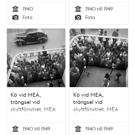
vid Hamngatan 3.
1940
1940 till 1949
Tid
Tid
Foto
Foto
Typ
Typ
Kö vid MEA,
Kö vid MEA,
trängsel vid
trängsel vid
skyltfönstret. MEA
skyltfönstret. MEA
låg vid Hamngatan
låg vid Hamngatan
3 mellan 1883 och
3 mellan 1883 och
1940 till 1949
1940 till 1949
1985
1985