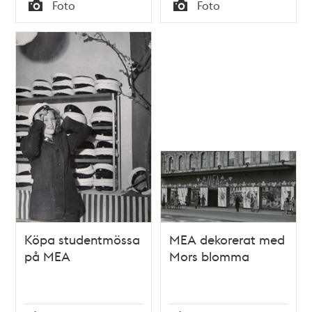
Tid
Tid
Foto
Foto
Typ
Typ
Köpa studentmössa
MEA dekorerat med
på MEA
Mors blomma