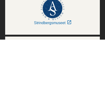
Strindbergsmuseet
Thielska Galleriet