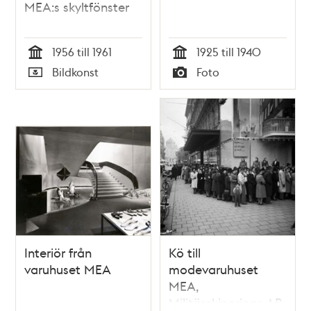
MEA:s skyltfönster
1956 till 1961
1925 till 1940
Tid
Tid
Bildkonst
Foto
Typ
Typ
Interiör från
Kö till
varuhuset MEA
modevaruhuset
MEA,
Militärekiperings AB,