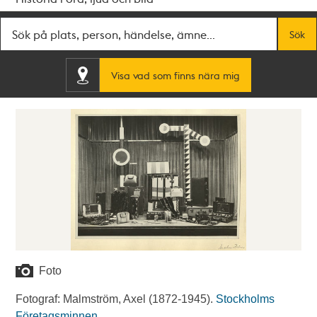
Fritextsök
Sök
Visa vad som finns nära mig
Foto
Fotograf: Malmström, Axel (1872-1945).
Stockholms
Företagsminnen