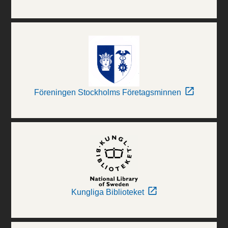
Föreningen Stockholms Företagsminnen
Kungliga Biblioteket