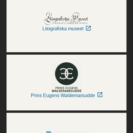
Litografiska museet
Prins Eugens Waldemarsudde