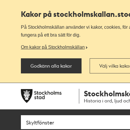
Kakor på stockholmskallan
.st
På Stockholmskällan använder vi kakor, cookies, för a
fungera på ett bra sätt för dig.
Om kakor på Stockholmskällan
Godkänn alla kakor
Välj vilka kak
Till
Till
Stockholmsk
navigationen
huvudinnehållet
Historia i ord, ljud oc
Sök
Fritextsök