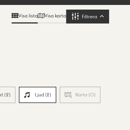
Visa karta
Visa lista
Filtrera
Filtrera
xt
(
2
)
Ljud
(
2
)
Karta
(
0
)