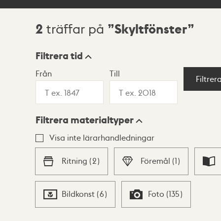
2
Skyltfönster
träffar på
Sökresultat
Filtrera tid
Från
Till
Visningsläge
Filtrer
Filtrera materialtyper
Lista
Karta
Visa inte lärarhandledningar
Ritning
(
2
)
Föremål
(
1
)
Bildkonst
(
6
)
Foto
(
135
)