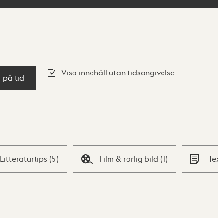
Visa innehåll utan tidsangivelse
a på tid
Litteraturtips
(
5
)
Film & rörlig bild
(
1
)
Te