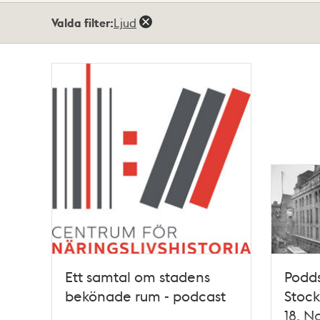
Totalt
Valda filter:
Ljud
2
träffar
Ett samtal om stadens
Podd
bekönade rum - podcast
Stoc
18, N