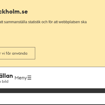
ockholm.se
tt sammanställa statistik och för att webbplatsen ska
or vi får använda
ällan
Meny
h bild