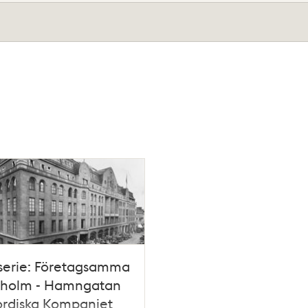
serie: Företagsamma
kholm - Hamngatan
ordiska Kompaniet