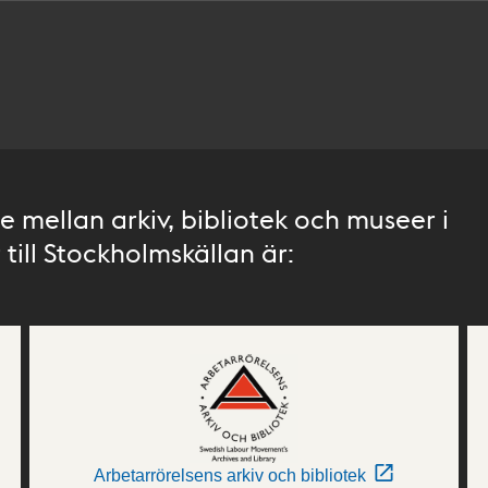
 mellan arkiv, bibliotek och museer i
till Stockholmskällan är:
Arbetarrörelsens arkiv och bibliotek