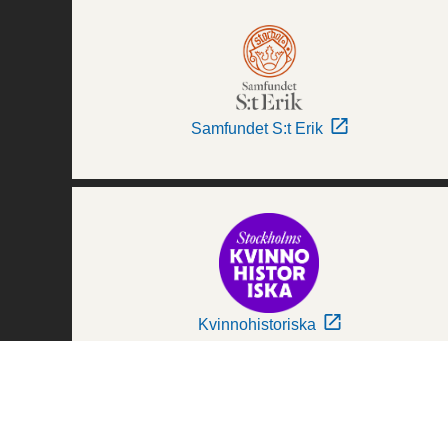
Samfundet S:t Erik
Kvinnohistoriska