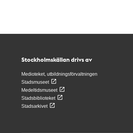
Kontakt
Stockholmskällan
Stockholmskällan drivs av
Medioteket, utbildningsförvaltningen
Stadsmuseet
Medeltidsmuseet
Stadsbiblioteket
Stadsarkivet