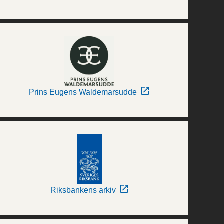
Prins Eugens Waldemarsudde
Riksbankens arkiv