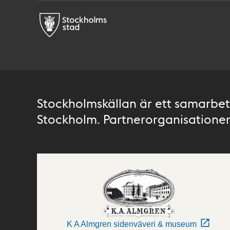
Stockholmskällan är ett samarbete
Stockholm. Partnerorganisationer 
K A Almgren sidenväveri & museum