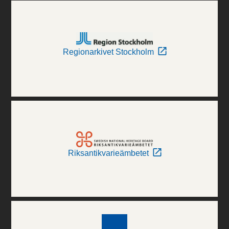
Regionarkivet Stockholm
Riksantikvarieämbetet