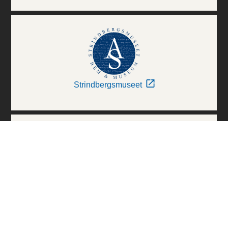
Strindbergsmuseet
Thielska Galleriet