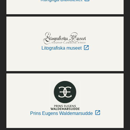
Litografiska museet
Prins Eugens Waldemarsudde