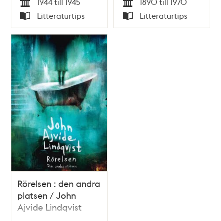
1944 till 1945
1890 till 1970
1970
Tid
Tid
Litteraturtips
Litteraturtips
Typ
Typ
Rörelsen : den andra
platsen / John
Ajvide Lindqvist