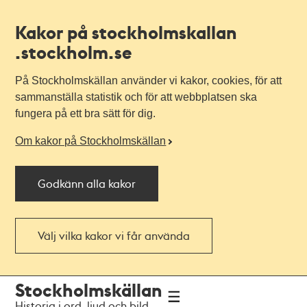
Kakor på stockholmskallan
.stockholm.se
På Stockholmskällan använder vi kakor, cookies, för att
sammanställa statistik och för att webbplatsen ska
fungera på ett bra sätt för dig.
Om kakor på Stockholmskällan
Godkänn alla kakor
Välj vilka kakor vi får använda
Till
Till
Stockholmskällan
navigationen
huvudinnehållet
Historia i ord, ljud och bild