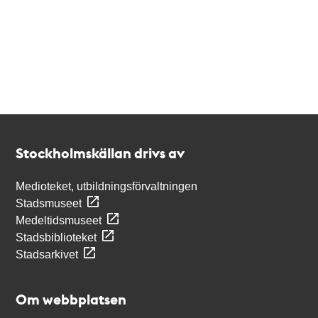
Kontakt
Stockholmskällan
Stockholmskällan drivs av
Medioteket, utbildningsförvaltningen
Stadsmuseet
Medeltidsmuseet
Stadsbiblioteket
Stadsarkivet
Om webbplatsen