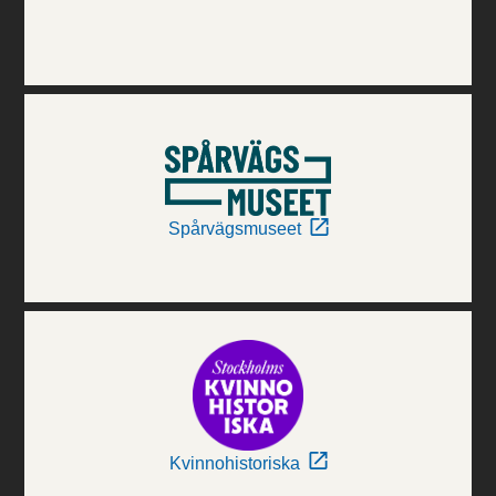
Spårvägsmuseet
Kvinnohistoriska