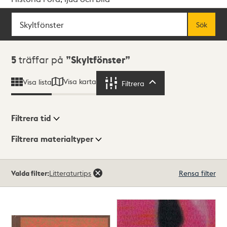
Sök
Fritextsök
Sök
Sökresultat
5
träffar på
Skyltfönster
Visa karta
Visa lista
Filtrera
Filtrera
Filtrera tid
Filtrera materialtyper
Visningsläge
Totalt
Valda filter:
Litteraturtips
Rensa filter
5
träffar
Lista
Karta