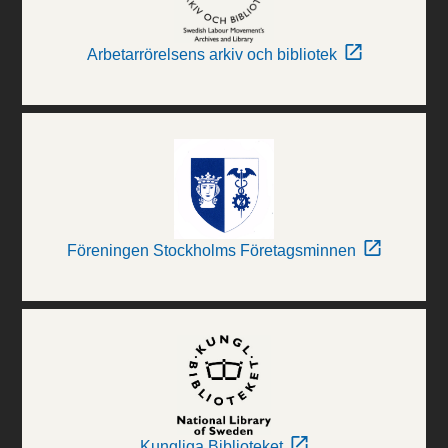
Arbetarrörelsens arkiv och bibliotek
Föreningen Stockholms Företagsminnen
Kungliga Biblioteket