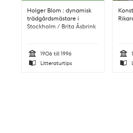
Holger Blom : dynamisk
Konst
trädgårdsmästare i
Rikar
Stockholm / Brita Åsbrink
1906 till 1996
Tid
Tid
Litteraturtips
Typ
Typ