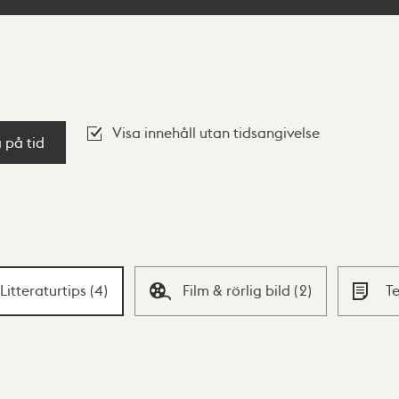
Visa innehåll utan tidsangivelse
a på tid
Litteraturtips
(
4
)
Film & rörlig bild
(
2
)
T