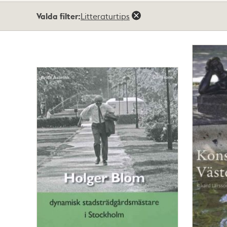
Totalt
Valda filter:
Litteraturtips
4
träffar