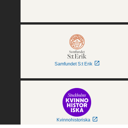
Samfundet S:t Erik
Kvinnohistoriska