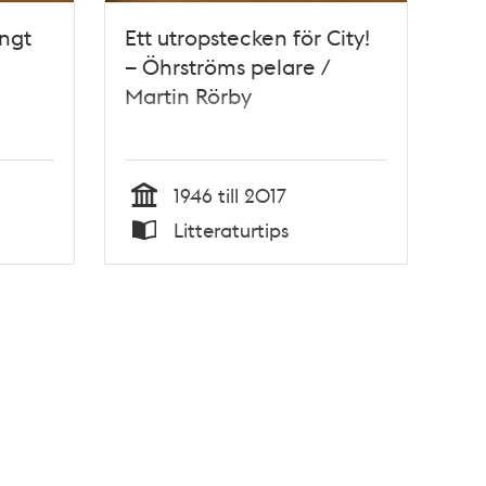
engt
Ett utropstecken för City!
– Öhrströms pelare /
Martin Rörby
1946 till 2017
Tid
Litteraturtips
Typ