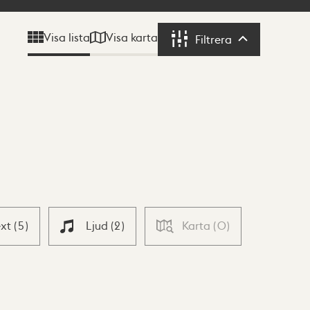
Visa karta
Visa lista
Filtrera
Filtrera
ext
(
5
)
Ljud
(
2
)
Karta
(
0
)