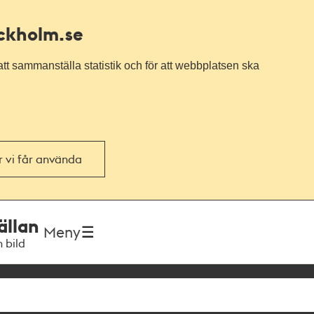
ockholm.se
tt sammanställa statistik och för att webbplatsen ska
or vi får använda
ällan
Meny
h bild