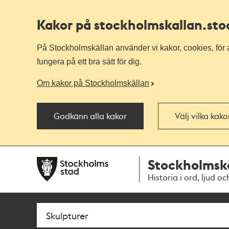
Kakor på stockholmskallan
.st
På Stockholmskällan använder vi kakor, cookies, för a
fungera på ett bra sätt för dig.
Om kakor på Stockholmskällan
Godkänn alla kakor
Välj vilka kak
Till
Till
Stockholmsk
navigationen
huvudinnehållet
Historia i ord, ljud oc
Sök
Fritextsök