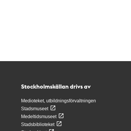
Kontakt
Stockholmskällan
Stockholmskällan drivs av
Medioteket, utbildningsförvaltningen
Stadsmuseet
Medeltidsmuseet
Stadsbiblioteket