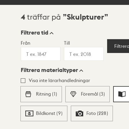
4
Skulpturer
träffar på
Sökresultat
Filtrera tid
Från
Till
Visningsläge
Filtrer
Filtrera materialtyper
Lista
Karta
Visa inte lärarhandledningar
Ritning
(
1
)
Föremål
(
3
)
Bildkonst
(
9
)
Foto
(
228
)