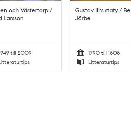
en och Västertorp /
Gustav III:s staty / B
d Larsson
Järbe
1949 till 2009
1790 till 1808
Tid
Litteraturtips
Litteraturtips
Typ