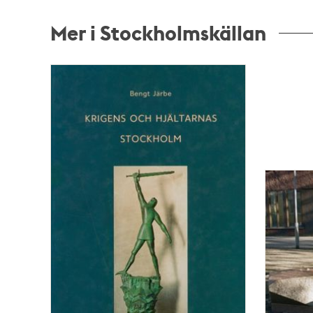
Mer i Stockholmskällan
Relaterade
poster
och
teman