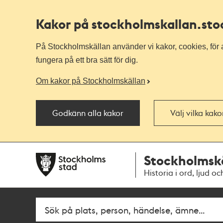
Kakor på stockholmskallan
.st
På Stockholmskällan använder vi kakor, cookies, för a
fungera på ett bra sätt för dig.
Om kakor på Stockholmskällan
Godkänn alla kakor
Välj vilka kak
Till
Till
Stockholmsk
navigationen
huvudinnehållet
Historia i ord, ljud oc
Fritextsök