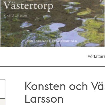
Författar
Konsten och Väs
Larsson