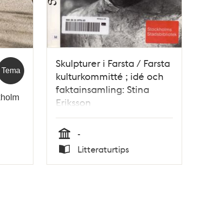
Skulpturer i Farsta / Farsta
Tema
kulturkommitté ; idé och
faktainsamling: Stina
ckholm
Eriksson
-
Tid
Litteraturtips
Typ