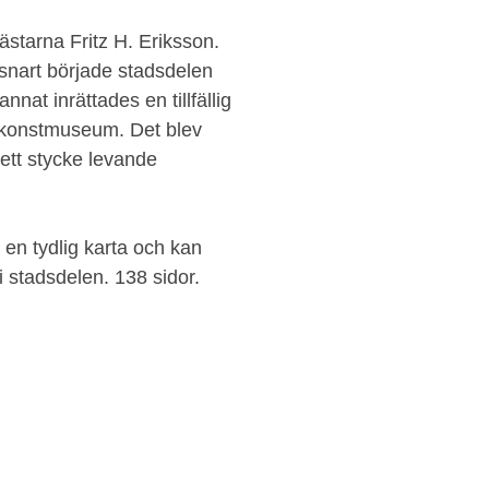
starna Fritz H. Eriksson.
snart började stadsdelen
nat inrättades en tillfällig
t konstmuseum. Det blev
 ett stycke levande
h en tydlig karta och kan
 stadsdelen. 138 sidor.