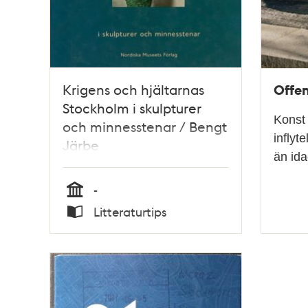
Offen
Krigens och hjältarnas
Stockholm i skulpturer
Konst 
och minnesstenar / Bengt
inflyt
Järbe
än ida
-
Tid
Litteraturtips
Typ