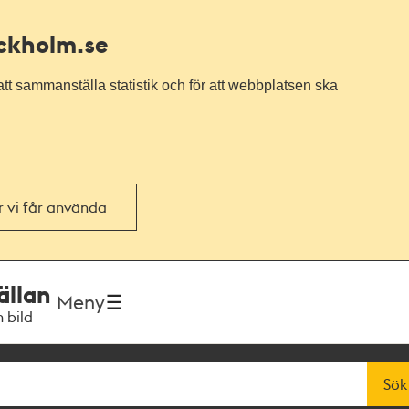
ockholm.se
tt sammanställa statistik och för att webbplatsen ska
or vi får använda
ällan
Meny
h bild
Sök