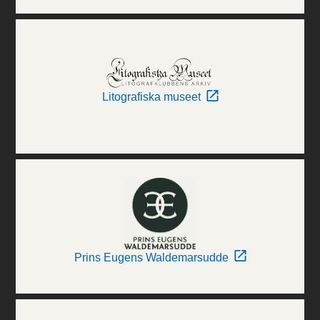
Litografiska museet
Prins Eugens Waldemarsudde