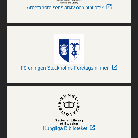
Arbetarrörelsens arkiv och bibliotek
Föreningen Stockholms Företagsminnen
Kungliga Biblioteket