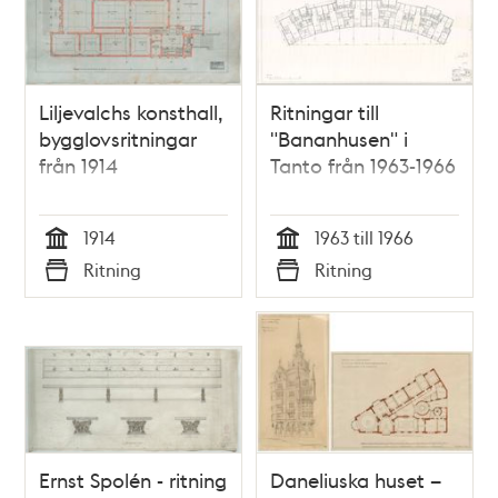
Liljevalchs konsthall,
Ritningar till
bygglovsritningar
"Bananhusen" i
från 1914
Tanto från 1963-1966
1914
1963 till 1966
Tid
Tid
Ritning
Ritning
Typ
Typ
Ernst Spolén - ritning
Daneliuska huset –