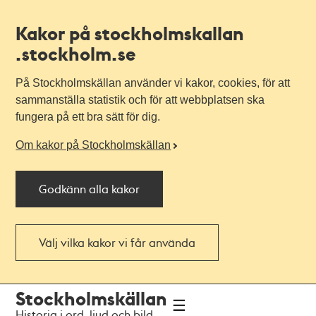
Kakor på stockholmskallan
.stockholm.se
På Stockholmskällan använder vi kakor, cookies, för att
sammanställa statistik och för att webbplatsen ska
fungera på ett bra sätt för dig.
Om kakor på Stockholmskällan
Godkänn alla kakor
Välj vilka kakor vi får använda
Till
Till
Stockholmskällan
navigationen
huvudinnehållet
Historia i ord, ljud och bild