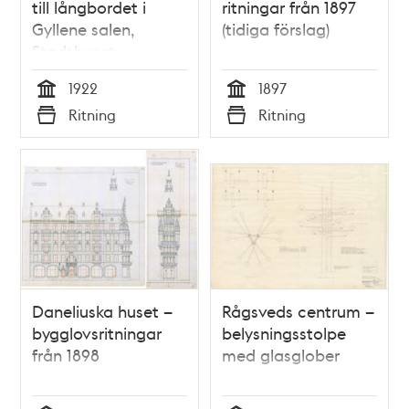
till långbordet i
ritningar från 1897
Gyllene salen,
(tidiga förslag)
Stadshuset
1922
1897
Tid
Tid
Ritning
Ritning
Typ
Typ
Daneliuska huset –
Rågsveds centrum –
bygglovsritningar
belysningsstolpe
från 1898
med glasglober