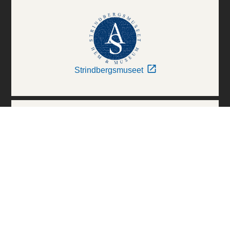
Strindbergsmuseet
Thielska Galleriet