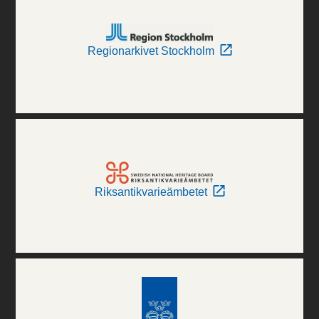
Regionarkivet Stockholm
Riksantikvarieämbetet