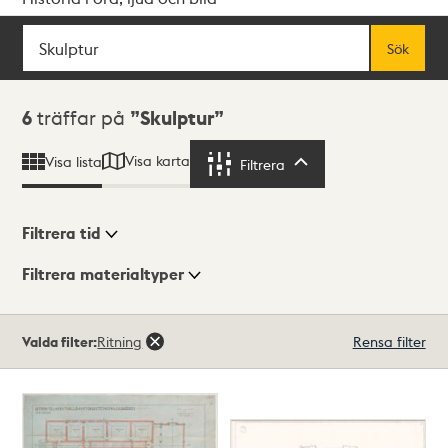
Sök
Fritextsök
Sök
Sökresultat
6
träffar på
Skulptur
Visa karta
Visa lista
Filtrera
Filtrera
Filtrera tid
Filtrera materialtyper
Visningsläge
Totalt
Valda filter:
Ritning
Rensa filter
6
träffar
Lista
Karta