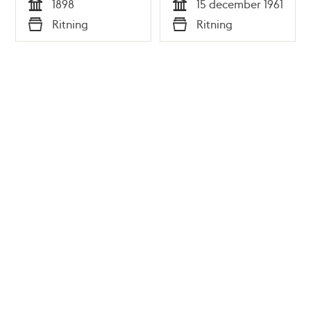
1898
15 december 1961
Tid
Tid
Ritning
Ritning
Typ
Typ