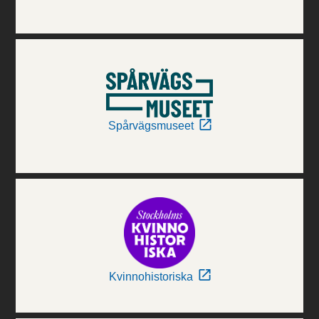
Spårvägsmuseet
Kvinnohistoriska