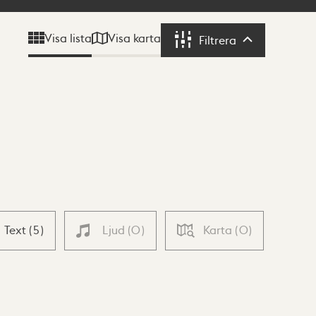
Visa karta
Visa lista
Filtrera
Filtrera
Text
(
5
)
Ljud
(
0
)
Karta
(
0
)