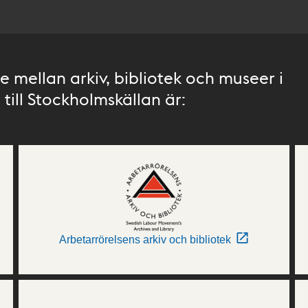
 mellan arkiv, bibliotek och museer i
till Stockholmskällan är:
Arbetarrörelsens arkiv och bibliotek