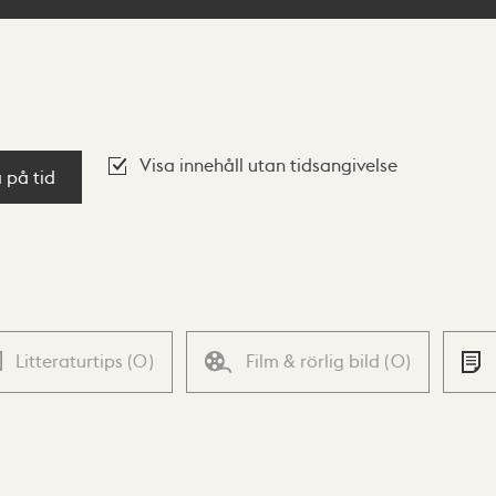
Visa innehåll utan tidsangivelse
a på tid
Litteraturtips
(
0
)
Film & rörlig bild
(
0
)