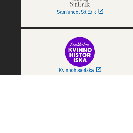
Samfundet S:t Erik
Kvinnohistoriska
Världskulturmuseerna