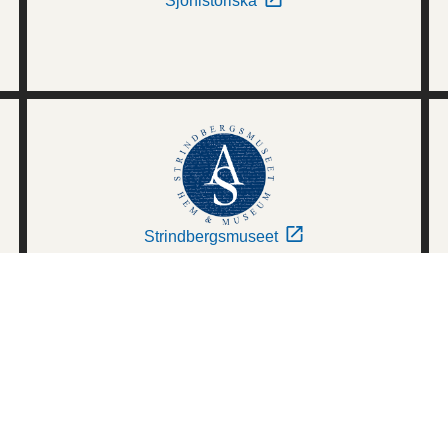
Sjöhistoriska
Strindbergsmuseet