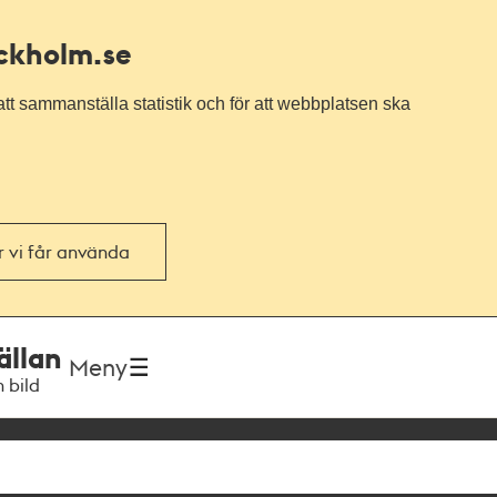
ockholm.se
tt sammanställa statistik och för att webbplatsen ska
or vi får använda
ällan
Meny
h bild