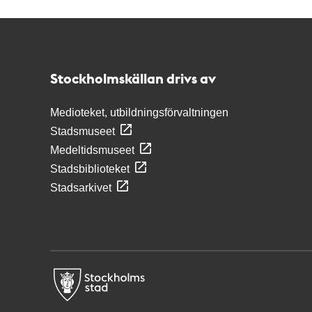
Kontakt
Stockholmskällan
Stockholmskällan drivs av
Medioteket, utbildningsförvaltningen
Stadsmuseet
Medeltidsmuseet
Stadsbiblioteket
Stadsarkivet