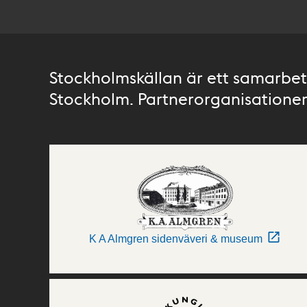
Stockholmskällan är ett samarbete
Stockholm. Partnerorganisationer 
K A Almgren sidenväveri & museum