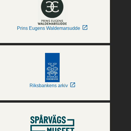
Prins Eugens Waldemarsudde
Riksbankens arkiv