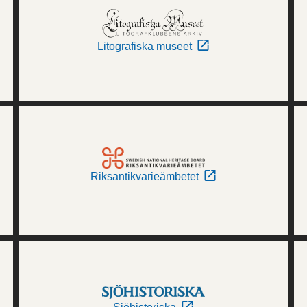
Litografiska museet
Riksantikvarieämbetet