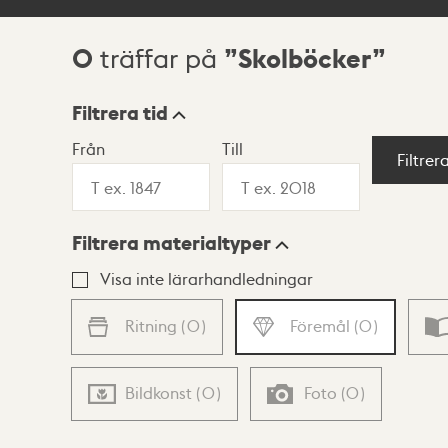
0
Skolböcker
träffar på
Sökresultat
Filtrera tid
Från
Till
Visningsläge
Filtrer
Filtrera materialtyper
Lista
Karta
Visa inte lärarhandledningar
Ritning
(
0
)
Föremål
(
0
)
Bildkonst
(
0
)
Foto
(
0
)