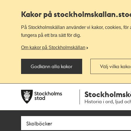
Kakor på stockholmskallan
.st
På Stockholmskällan använder vi kakor, cookies, för a
fungera på ett bra sätt för dig.
Om kakor på Stockholmskällan
Godkänn alla kakor
Välj vilka kak
Till
Till
Stockholmsk
navigationen
huvudinnehållet
Historia i ord, ljud oc
Sök
Fritextsök