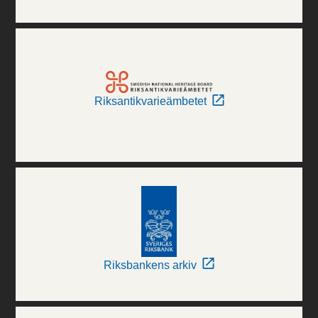
Riksantikvarieämbetet
Riksbankens arkiv