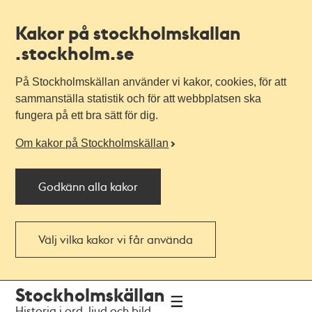
Kakor på stockholmskallan
.stockholm.se
På Stockholmskällan använder vi kakor, cookies, för att
sammanställa statistik och för att webbplatsen ska
fungera på ett bra sätt för dig.
Om kakor på Stockholmskällan
Godkänn alla kakor
Välj vilka kakor vi får använda
Till
Till
Stockholmskällan
navigationen
huvudinnehållet
Historia i ord, ljud och bild