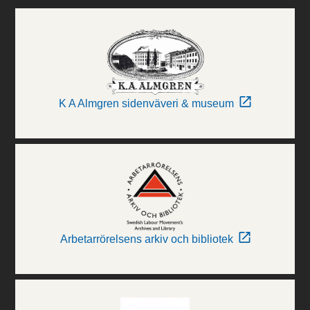
K A Almgren sidenväveri & museum
Arbetarrörelsens arkiv och bibliotek