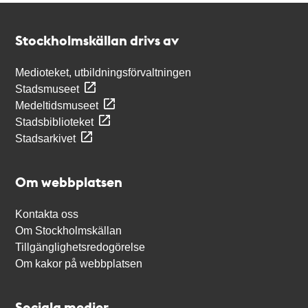
Kontakt
Stockholmskällan
Stockholmskällan drivs av
Medioteket, utbildningsförvaltningen
Stadsmuseet
Medeltidsmuseet
Stadsbiblioteket
Stadsarkivet
Om webbplatsen
Kontakta oss
Om Stockholmskällan
Tillgänglighetsredogörelse
Om kakor på webbplatsen
Sociala medier