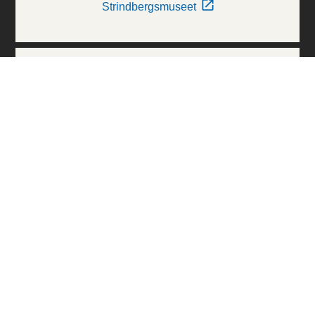
Strindbergsmuseet
Thielska Galleriet
Världskulturmuseerna