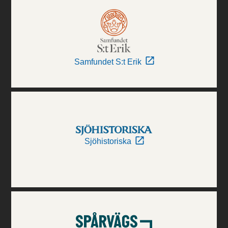
Samfundet S:t Erik
Sjöhistoriska