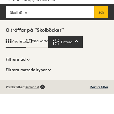
Sök
Fritextsök
Sök
Sökresultat
0
träffar på
Skolböcker
Visa karta
Visa lista
Filtrera
Filtrera
Filtrera tid
Filtrera materialtyper
Visningsläge
Totalt
Valda filter:
Bildkonst
Rensa filter
0
träffar
Lista
Karta