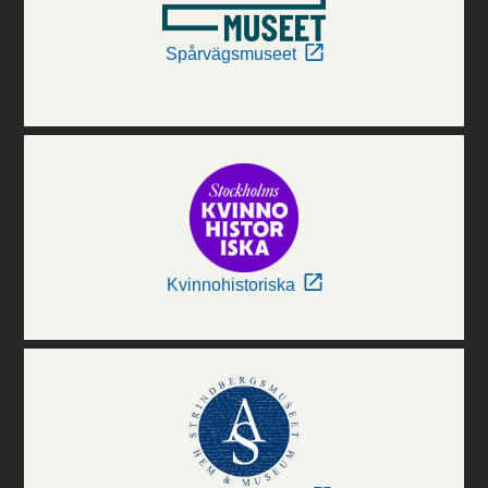
Spårvägsmuseet
Kvinnohistoriska