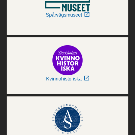
Spårvägsmuseet
Kvinnohistoriska