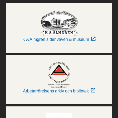
K A Almgren sidenväveri & museum
Arbetarrörelsens arkiv och bibliotek