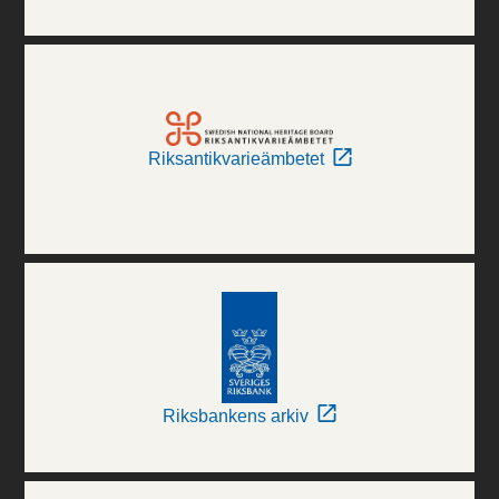
Riksantikvarieämbetet
Riksbankens arkiv