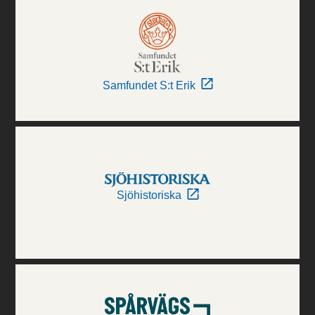
Samfundet S:t Erik
Sjöhistoriska