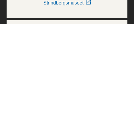
Strindbergsmuseet
Thielska Galleriet
Världskulturmuseerna