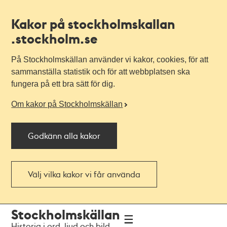
Kakor på stockholmskallan
.stockholm.se
På Stockholmskällan använder vi kakor, cookies, för att
sammanställa statistik och för att webbplatsen ska
fungera på ett bra sätt för dig.
Om kakor på Stockholmskällan
Godkänn alla kakor
Välj vilka kakor vi får använda
Till
Till
Stockholmskällan
navigationen
huvudinnehållet
Historia i ord, ljud och bild