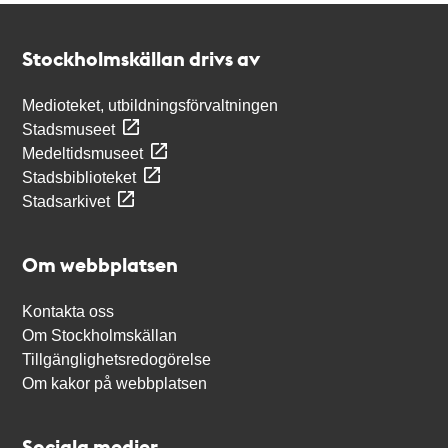
Kontakt
Stockholmskällan
Stockholmskällan drivs av
Medioteket, utbildningsförvaltningen
Stadsmuseet
Medeltidsmuseet
Stadsbiblioteket
Stadsarkivet
Om webbplatsen
Kontakta oss
Om Stockholmskällan
Tillgänglighetsredogörelse
Om kakor på webbplatsen
Sociala medier