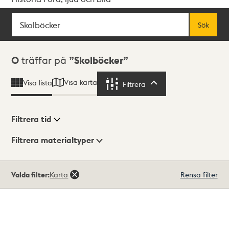
Sök
Fritextsök
Sök
Sökresultat
0
träffar på
Skolböcker
Visa karta
Visa lista
Filtrera
Filtrera
Filtrera tid
Filtrera materialtyper
Visningsläge
Totalt
Valda filter:
Karta
Rensa filter
0
träffar
Lista
Karta