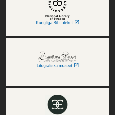
Kungliga Biblioteket
Litografiska museet