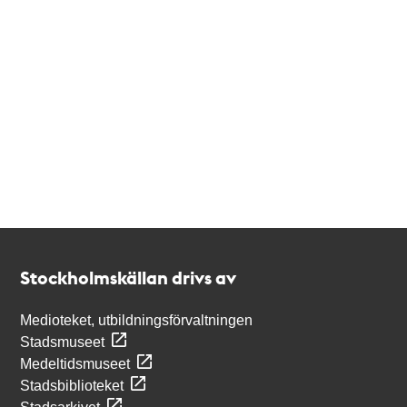
Kontakt
Stockholmskällan
Stockholmskällan drivs av
Medioteket, utbildningsförvaltningen
Stadsmuseet
Medeltidsmuseet
Stadsbiblioteket