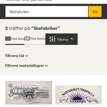
Sök
Fritextsök
Sök
Sökresultat
2
träffar på
Skofabriker
Visa karta
Visa lista
Filtrera
Filtrera
Filtrera tid
Filtrera materialtyper
Visningsläge
Totalt
2
träffar
Lista
Karta