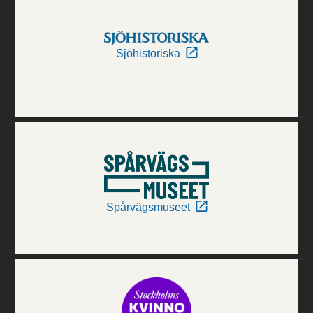
Sjöhistoriska
Spårvägsmuseet