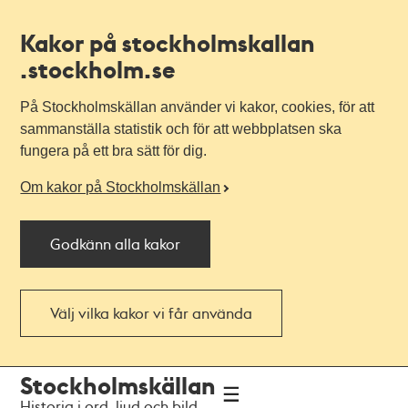
Kakor på stockholmskallan
.stockholm.se
På Stockholmskällan använder vi kakor, cookies, för att
sammanställa statistik och för att webbplatsen ska
fungera på ett bra sätt för dig.
Om kakor på Stockholmskällan
Godkänn alla kakor
Välj vilka kakor vi får använda
Till
Till
Stockholmskällan
navigationen
huvudinnehållet
Historia i ord, ljud och bild