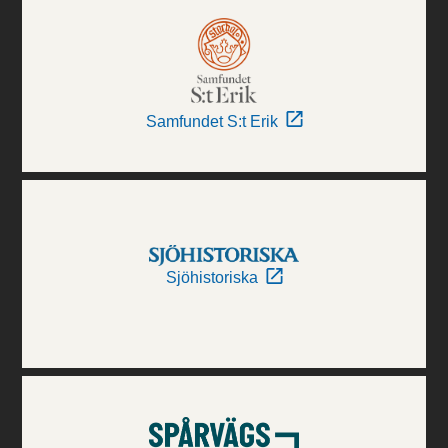
Samfundet S:t Erik
Sjöhistoriska