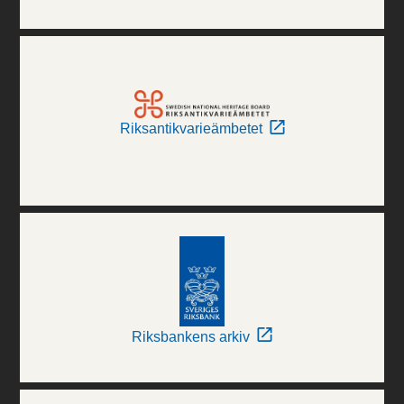
Riksantikvarieämbetet
Riksbankens arkiv