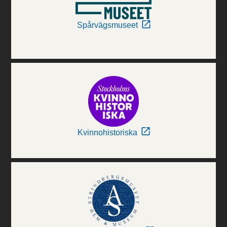
Spårvägsmuseet
Kvinnohistoriska