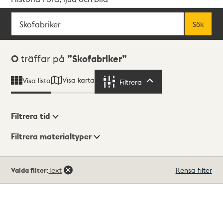
Sök
Fritextsök
Sök
Sökresultat
0
träffar på
Skofabriker
Visa karta
Visa lista
Filtrera
Filtrera
Filtrera tid
Filtrera materialtyper
Visningsläge
Totalt
Valda filter:
Text
Rensa filter
0
träffar
Lista
Karta