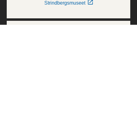
Strindbergsmuseet
Thielska Galleriet
Världskulturmuseerna