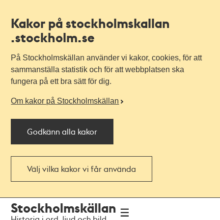
Kakor på stockholmskallan
.stockholm.se
På Stockholmskällan använder vi kakor, cookies, för att
sammanställa statistik och för att webbplatsen ska
fungera på ett bra sätt för dig.
Om kakor på Stockholmskällan
Godkänn alla kakor
Välj vilka kakor vi får använda
Till
Till
Stockholmskällan
navigationen
huvudinnehållet
Historia i ord, ljud och bild