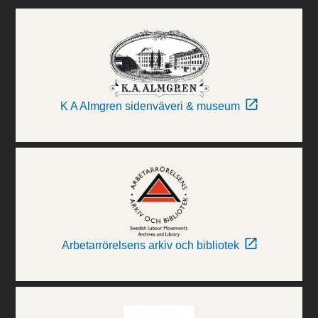
K A Almgren sidenväveri & museum
Arbetarrörelsens arkiv och bibliotek