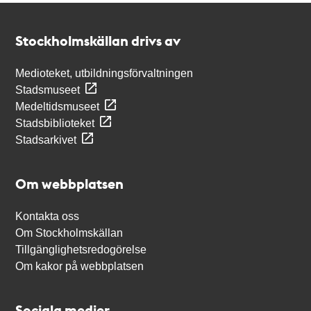
Kontakt
Stockholmskällan
Stockholmskällan drivs av
Medioteket, utbildningsförvaltningen
Stadsmuseet
Medeltidsmuseet
Stadsbiblioteket
Stadsarkivet
Om webbplatsen
Kontakta oss
Om Stockholmskällan
Tillgänglighetsredogörelse
Om kakor på webbplatsen
Sociala medier