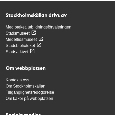
Kontakt
Stockholmskällan
Stockholmskällan drivs av
Medioteket, utbildningsförvaltningen
Stadsmuseet
Medeltidsmuseet
Stadsbiblioteket
Stadsarkivet
Om webbplatsen
Kontakta oss
Om Stockholmskällan
Tillgänglighetsredogörelse
Om kakor på webbplatsen
Sociala medier