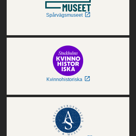
Spårvägsmuseet
Kvinnohistoriska