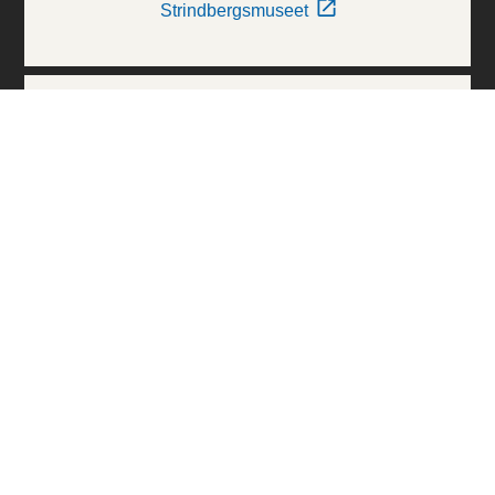
Strindbergsmuseet
Thielska Galleriet
Världskulturmuseerna