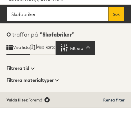
Sök
Fritextsök
Sök
Sökresultat
0
träffar på
Skofabriker
Visa karta
Visa lista
Filtrera
Filtrera
Filtrera tid
Filtrera materialtyper
Visningsläge
Totalt
Valda filter:
Föremål
Rensa filter
0
träffar
Lista
Karta