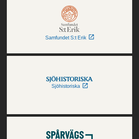
Samfundet S:t Erik
Sjöhistoriska