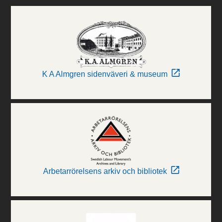
K A Almgren sidenväveri & museum
Arbetarrörelsens arkiv och bibliotek