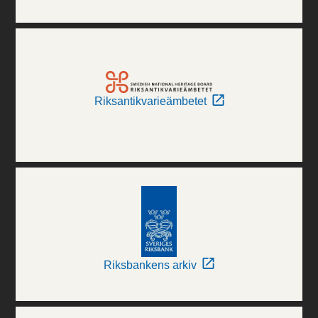
Riksantikvarieämbetet
Riksbankens arkiv