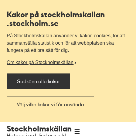
Kakor på stockholmskallan
.stockholm.se
På Stockholmskällan använder vi kakor, cookies, för att
sammanställa statistik och för att webbplatsen ska
fungera på ett bra sätt för dig.
Om kakor på Stockholmskällan
Godkänn alla kakor
Välj vilka kakor vi får använda
Till
Till
Stockholmskällan
navigationen
huvudinnehållet
Historia i ord, ljud och bild