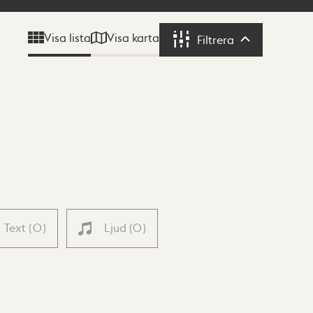
Visa karta
Visa lista
Filtrera
Filtrera
Text
(
0
)
Ljud
(
0
)