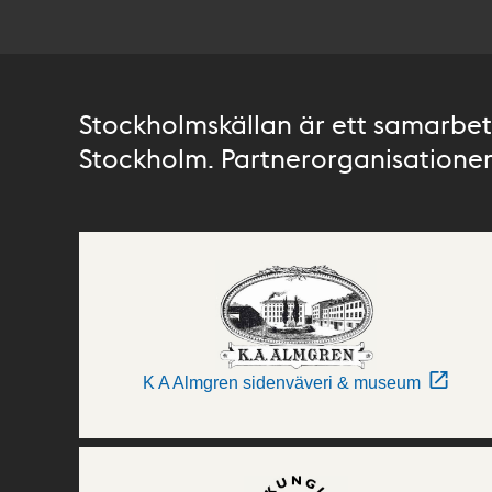
Stockholmskällan är ett samarbete
Stockholm. Partnerorganisationer 
K A Almgren sidenväveri & museum