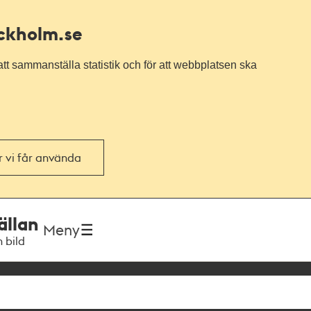
ockholm.se
tt sammanställa statistik och för att webbplatsen ska
or vi får använda
ällan
Meny
h bild