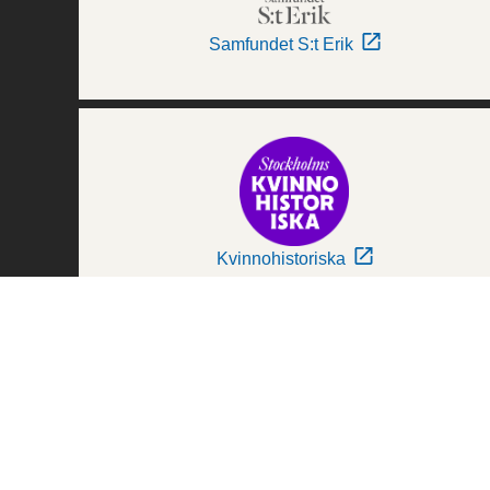
Samfundet S:t Erik
Kvinnohistoriska
Världskulturmuseerna