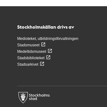
Kontakt
Stockholmskällan
Stockholmskällan drivs av
Medioteket, utbildningsförvaltningen
Stadsmuseet
Medeltidsmuseet
Stadsbiblioteket
Stadsarkivet