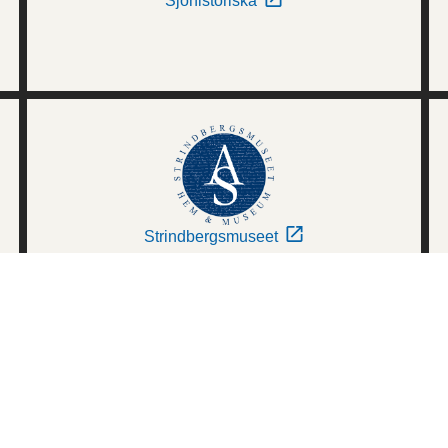
Sjöhistoriska
Strindbergsmuseet