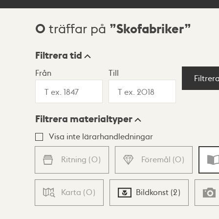
0
Skofabriker
träffar på
Sökresultat
Filtrera tid
Från
Till
Visningsläge
Filtrer
Filtrera materialtyper
Lista
Karta
Visa inte lärarhandledningar
Ritning
(
0
)
Föremål
(
0
)
Karta
(
0
)
Bildkonst
(
2
)