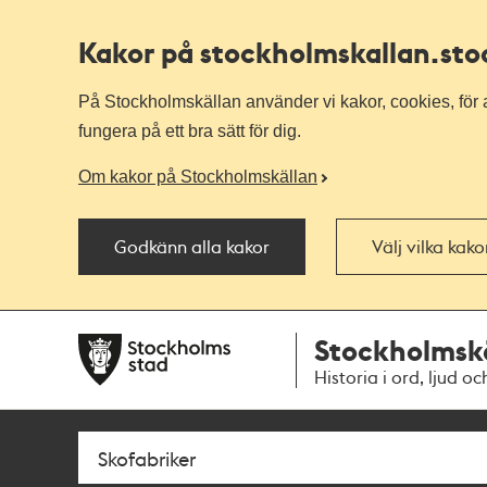
Kakor på stockholmskallan
.st
På Stockholmskällan använder vi kakor, cookies, för a
fungera på ett bra sätt för dig.
Om kakor på Stockholmskällan
Godkänn alla kakor
Välj vilka kak
Till
Till
Stockholmsk
navigationen
huvudinnehållet
Historia i ord, ljud oc
Sök
Fritextsök