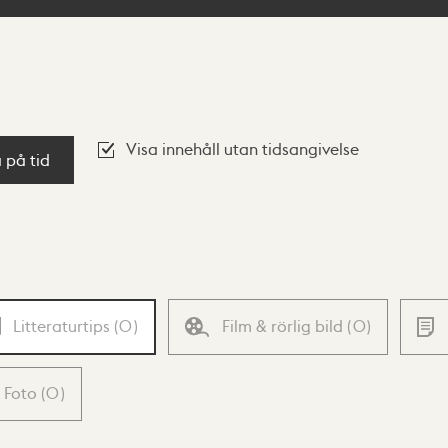
Visa innehåll utan tidsangivelse
a på tid
Litteraturtips
(
0
)
Film & rörlig bild
(
0
)
Foto
(
0
)