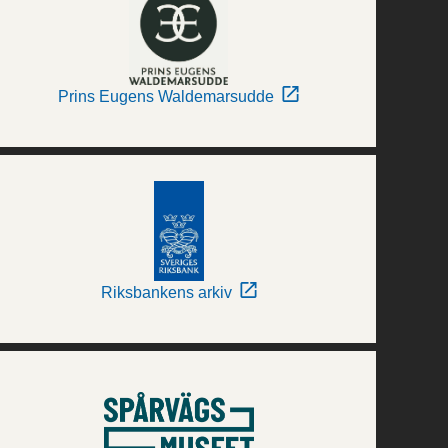
Prins Eugens Waldemarsudde
Riksbankens arkiv