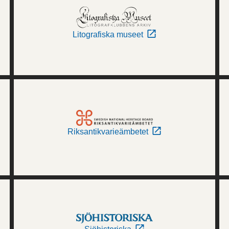
Litografiska museet
Riksantikvarieämbetet