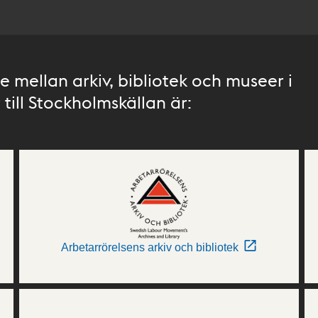
 mellan arkiv, bibliotek och museer i
till Stockholmskällan är:
Arbetarrörelsens arkiv och bibliotek