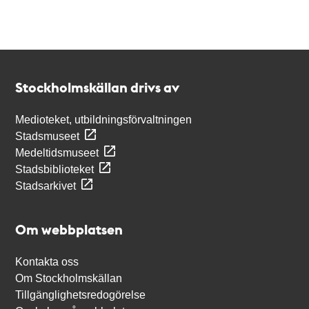
Kontakt
Stockholmskällan
Stockholmskällan drivs av
Medioteket, utbildningsförvaltningen
Stadsmuseet
Medeltidsmuseet
Stadsbiblioteket
Stadsarkivet
Om webbplatsen
Kontakta oss
Om Stockholmskällan
Tillgänglighetsredogörelse