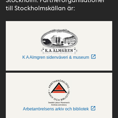
till Stockholmskällan är:
K A Almgren sidenväveri & museum
Arbetarrörelsens arkiv och bibliotek