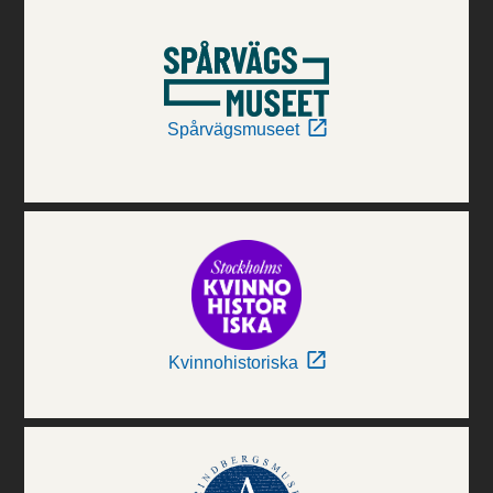
Spårvägsmuseet
Kvinnohistoriska