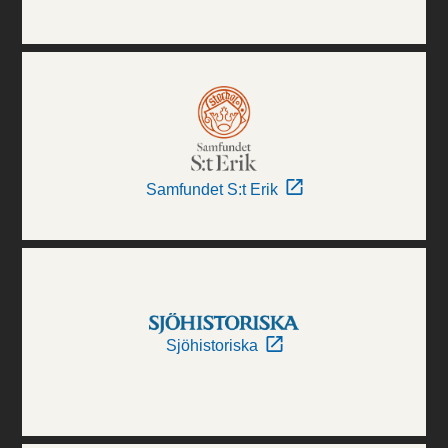
Samfundet S:t Erik
Sjöhistoriska