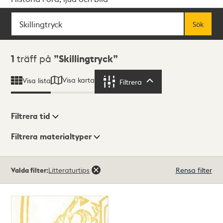
Sök
Fritextsök
Sök
Sökresultat
1
träff på
Skillingtryck
Visa karta
Visa lista
Filtrera
Filtrera
Filtrera tid
Filtrera materialtyper
Visningsläge
Totalt
Valda filter:
Litteraturtips
Rensa filter
1
träffar
Lista
Karta