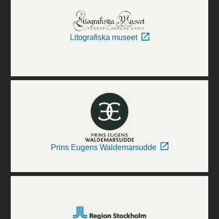
Litografiska museet
Prins Eugens Waldemarsudde