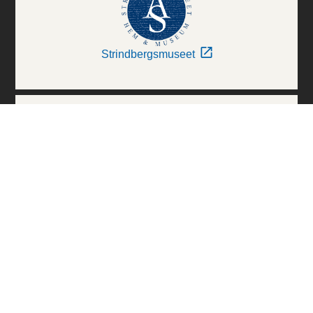
Strindbergsmuseet
Thielska Galleriet
Världskulturmuseerna