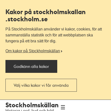
Kakor på stockholmskallan
.stockholm.se
På Stockholmskällan använder vi kakor, cookies, för att
sammanställa statistik och för att webbplatsen ska
fungera på ett bra sätt för dig.
Om kakor på Stockholmskällan
Godkänn alla kakor
Välj vilka kakor vi får använda
Till
Till
Stockholmskällan
navigationen
huvudinnehållet
Historia i ord, ljud och bild