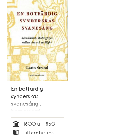
En botfärdig
synderskas
svanesång :
barnamord i
skillingtryck mellan
1600 till 1850
visa och verklighet /
Tid
Litteraturtips
Karin Strand
Typ