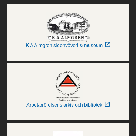
K A Almgren sidenväveri & museum
Arbetarrörelsens arkiv och bibliotek