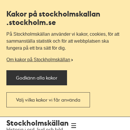
Kakor på stockholmskallan
.stockholm.se
På Stockholmskällan använder vi kakor, cookies, för att
sammanställa statistik och för att webbplatsen ska
fungera på ett bra sätt för dig.
Om kakor på Stockholmskällan
Godkänn alla kakor
Välj vilka kakor vi får använda
Till
Till
Stockholmskällan
navigationen
huvudinnehållet
Historia i ord, ljud och bild