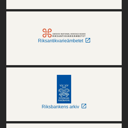
Riksantikvarieämbetet
Riksbankens arkiv