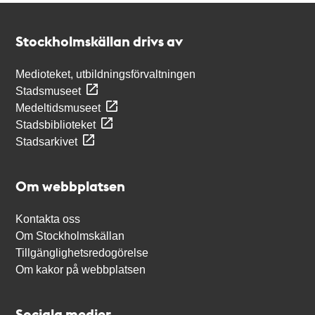
Kontakt
Stockholmskällan
Stockholmskällan drivs av
Medioteket, utbildningsförvaltningen
Stadsmuseet
Medeltidsmuseet
Stadsbiblioteket
Stadsarkivet
Om webbplatsen
Kontakta oss
Om Stockholmskällan
Tillgänglighetsredogörelse
Om kakor på webbplatsen
Sociala medier