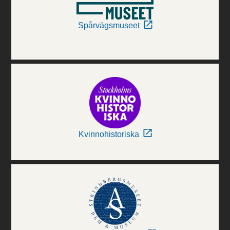
Spårvägsmuseet
Kvinnohistoriska