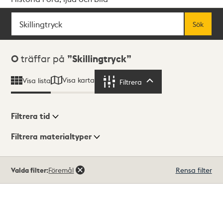
Sök
Fritextsök
Sök
Sökresultat
0
träffar på
Skillingtryck
Visa karta
Visa lista
Filtrera
Filtrera
Filtrera tid
Filtrera materialtyper
Visningsläge
Totalt
Valda filter:
Föremål
Rensa filter
0
träffar
Lista
Karta