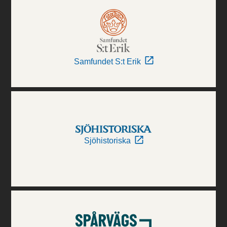
Samfundet S:t Erik
Sjöhistoriska