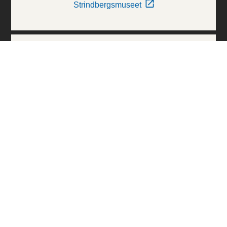
Strindbergsmuseet
Thielska Galleriet
Världskulturmuseerna