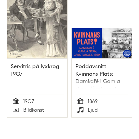
Servitris på lyxkrog
Poddavsnitt
1907
Kvinnans Plats:
Damkafé i Gamla
stan, Järntorget,
1869
1907
1869
Tid
Tid
Bildkonst
Ljud
Typ
Typ