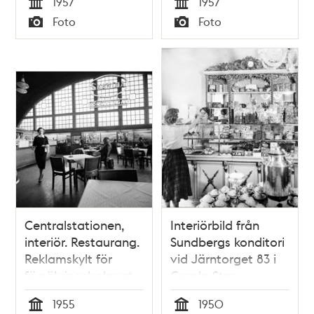
1957
1957
Tid
Tid
Foto
Foto
Typ
Typ
Centralstationen,
Interiörbild från
interiör. Restaurang.
Sundbergs konditori
Reklamskylt för
vid Järntorget 83 i
försäkringsbolaget
Gamla Stan
Skandia
1955
1950