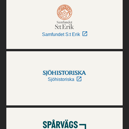
Samfundet S:t Erik
Sjöhistoriska