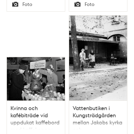
Tid
Tid
Foto
Foto
Typ
Typ
Kvinna och
Vattenbutiken i
kafébiträde vid
Kungsträdgården
uppdukat kaffebord
mellan Jakobs kyrka
med kaffekoppar
och