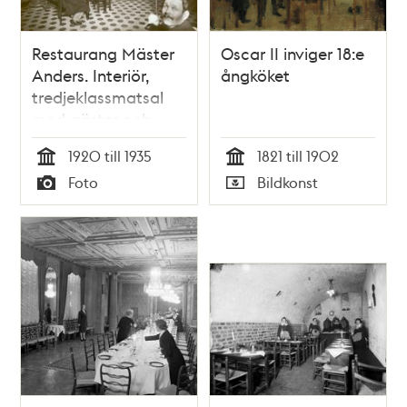
Restaurang Mäster
Oscar II inviger 18:e
Anders. Interiör,
ångköket
tredjeklassmatsal
med gäster och
servitriser.
1920 till 1935
1821 till 1902
Tid
Tid
Foto
Bildkonst
Typ
Typ