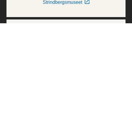
Strindbergsmuseet
Thielska Galleriet
Världskulturmuseerna