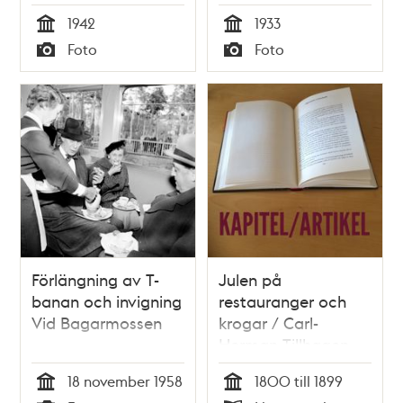
och kaffesamovar.
Lantmäteribacken.
1942
1933
Tid
Tid
Foto
Foto
Typ
Typ
Förlängning av T-
Julen på
banan och invigning
restauranger och
Vid Bagarmossen
krogar / Carl-
Herman Tillhagen
18 november 1958
1800 till 1899
Tid
Tid