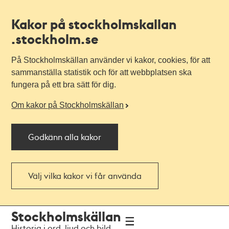
Kakor på stockholmskallan
.stockholm.se
På Stockholmskällan använder vi kakor, cookies, för att
sammanställa statistik och för att webbplatsen ska
fungera på ett bra sätt för dig.
Om kakor på Stockholmskällan
Godkänn alla kakor
Välj vilka kakor vi får använda
Till
Till
Stockholmskällan
navigationen
huvudinnehållet
Historia i ord, ljud och bild