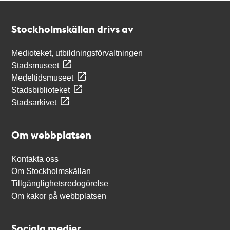
Kontakt
Stockholmskällan
Stockholmskällan drivs av
Medioteket, utbildningsförvaltningen
Stadsmuseet
Medeltidsmuseet
Stadsbiblioteket
Stadsarkivet
Om webbplatsen
Kontakta oss
Om Stockholmskällan
Tillgänglighetsredogörelse
Om kakor på webbplatsen
Sociala medier