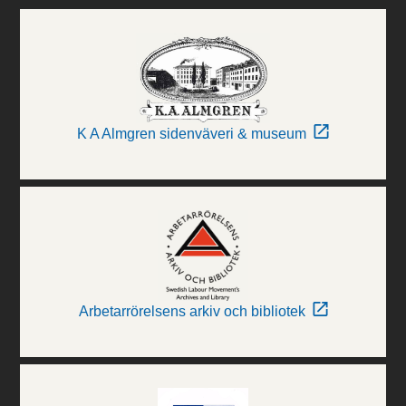
K A Almgren sidenväveri & museum
Arbetarrörelsens arkiv och bibliotek