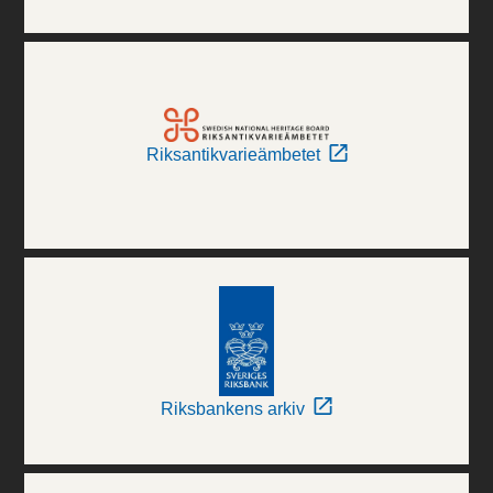
Riksantikvarieämbetet
Riksbankens arkiv