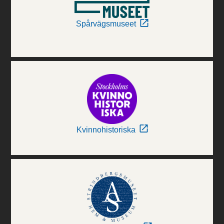
Spårvägsmuseet
Kvinnohistoriska