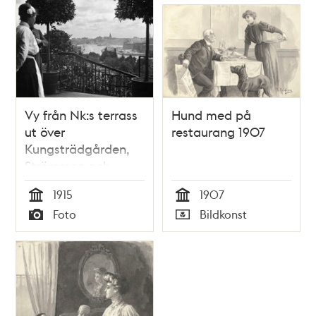
Vy från Nk:s terrass
Hund med på
ut över
restaurang 1907
Kungsträdgården,
Strömmen och
Södermalm. En
1915
1907
servitris står till
Tid
Tid
Foto
Bildkonst
vänster.
Typ
Typ