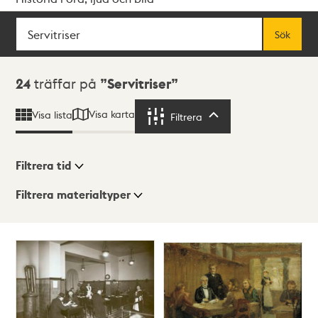
Sök
Fritextsök
Sök
Sökresultat
24
träffar på
Servitriser
Visa karta
Visa lista
Filtrera
Filtrera
Filtrera tid
Filtrera materialtyper
Visningsläge
Totalt
24
träffar
Lista
Karta