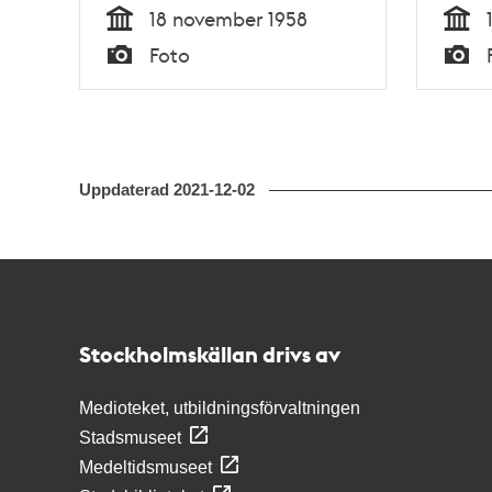
invig
18 november 1958
Tid
Tid
Foto
Typ
Typ
Uppdaterad
2021-12-02
Kontakt
Stockholmskällan
Stockholmskällan drivs av
Medioteket, utbildningsförvaltningen
Stadsmuseet
Medeltidsmuseet