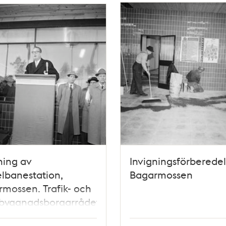
ning av
Invigningsförberedel
lbanestation,
Bagarmossen
mossen. Trafik- och
sbyggnadsborgarrådet
e Berglund