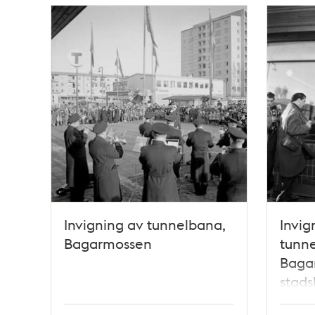
Relaterade
poster
och
teman
Invigning av tunnelbana,
Invig
Bagarmossen
tunne
Bagar
stad
Helg