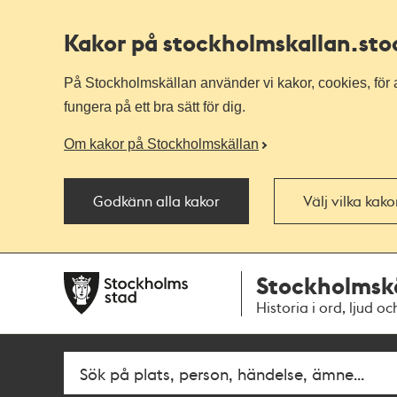
Kakor på stockholmskallan
.st
På Stockholmskällan använder vi kakor, cookies, för a
fungera på ett bra sätt för dig.
Om kakor på Stockholmskällan
Godkänn alla kakor
Välj vilka kak
Till
Till
Stockholmsk
navigationen
huvudinnehållet
Historia i ord, ljud oc
Fritextsök