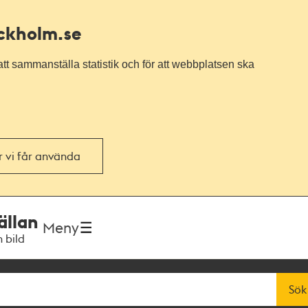
ockholm.se
tt sammanställa statistik och för att webbplatsen ska
or vi får använda
ällan
Meny
h bild
Sök