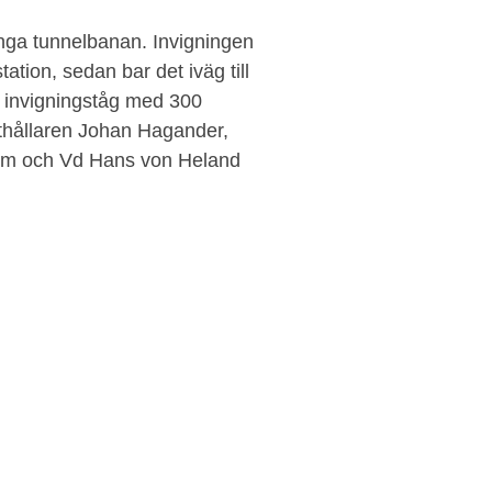
änga tunnelbanan. Invigningen
ion, sedan bar det iväg till
 invigningståg med 300
thållaren Johan Hagander,
öm och Vd Hans von Heland