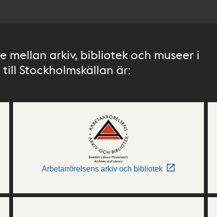
 mellan arkiv, bibliotek och museer i
till Stockholmskällan är:
Arbetarrörelsens arkiv och bibliotek