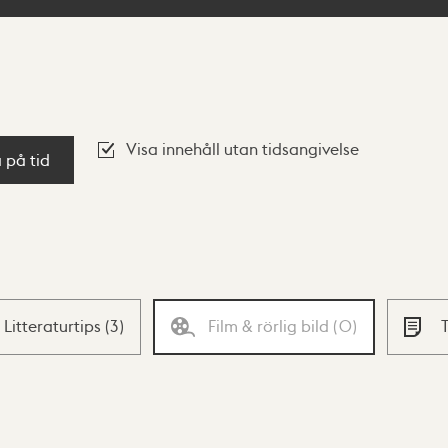
Visa innehåll utan tidsangivelse
a på tid
Litteraturtips
(
3
)
Film & rörlig bild
(
0
)