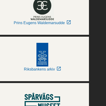
Prins Eugens Waldemarsudde
Riksbankens arkiv