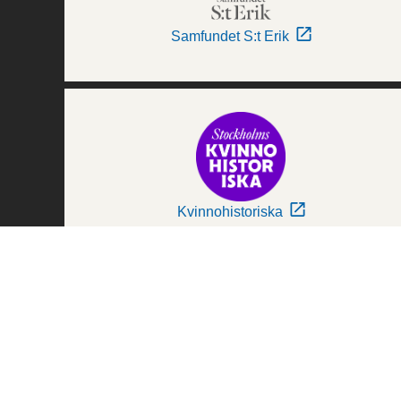
Samfundet S:t Erik
Kvinnohistoriska
Världskulturmuseerna