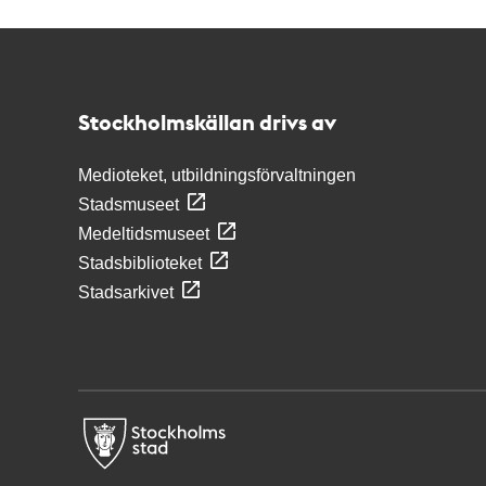
Kontakt
Stockholmskällan
Stockholmskällan drivs av
Medioteket, utbildningsförvaltningen
Stadsmuseet
Medeltidsmuseet
Stadsbiblioteket
Stadsarkivet