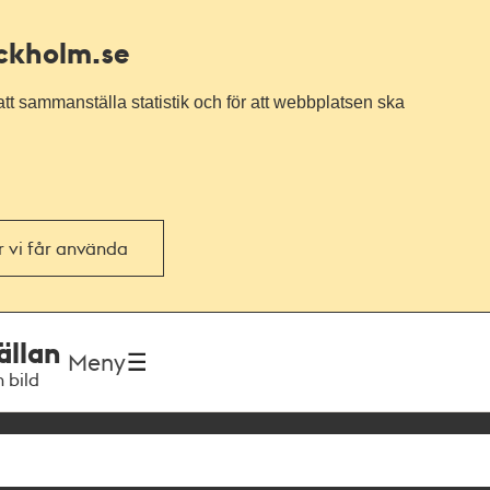
ockholm.se
tt sammanställa statistik och för att webbplatsen ska
or vi får använda
ällan
Meny
h bild