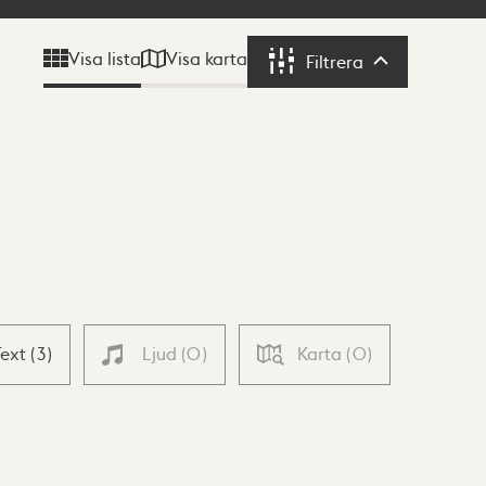
Visa karta
Visa lista
Filtrera
Filtrera
Text
(
3
)
Ljud
(
0
)
Karta
(
0
)