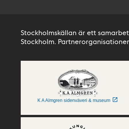
Stockholmskällan är ett samarbete
Stockholm. Partnerorganisationer 
K A Almgren sidenväveri & museum