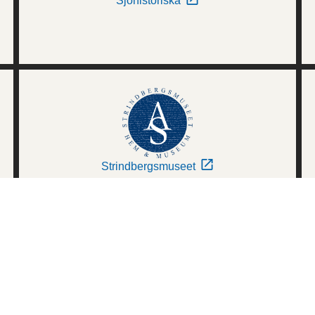
Sjöhistoriska
Strindbergsmuseet