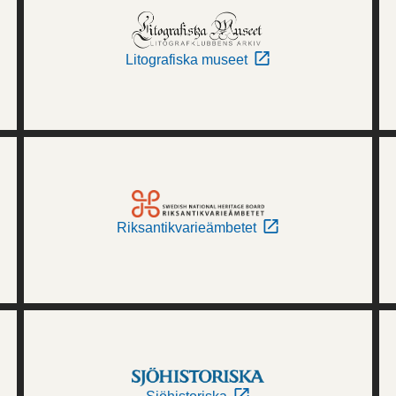
Litografiska museet
Riksantikvarieämbetet