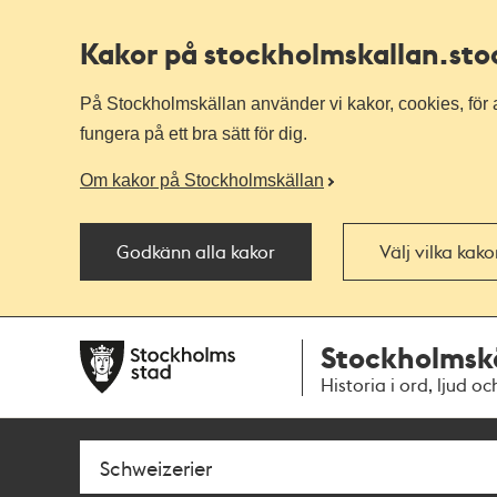
Kakor på stockholmskallan
.st
På Stockholmskällan använder vi kakor, cookies, för a
fungera på ett bra sätt för dig.
Om kakor på Stockholmskällan
Godkänn alla kakor
Välj vilka kak
Till
Till
Stockholmsk
navigationen
huvudinnehållet
Historia i ord, ljud oc
Sök
Fritextsök