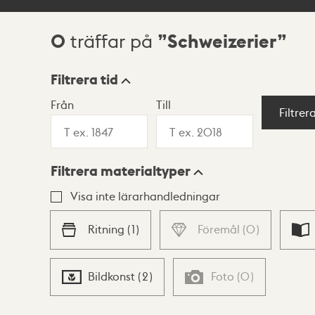
0
Schweizerier
träffar på
Sökresultat
Filtrera tid
Från
Till
Visningsläge
Filtrer
Filtrera materialtyper
Lista
Karta
Visa inte lärarhandledningar
Ritning
(
1
)
Föremål
(
0
)
Bildkonst
(
2
)
Foto
(
0
)