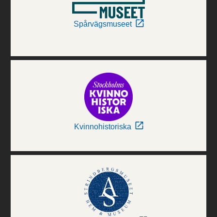
Spårvägsmuseet
Kvinnohistoriska