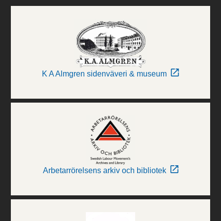
K A Almgren sidenväveri & museum
Arbetarrörelsens arkiv och bibliotek