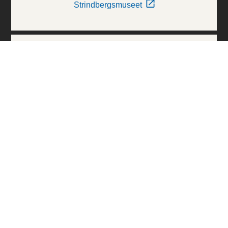
Strindbergsmuseet
Thielska Galleriet
Världskulturmuseerna