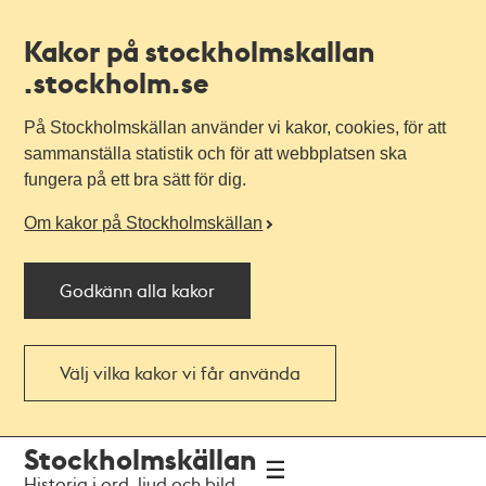
Kakor på stockholmskallan
.stockholm.se
På Stockholmskällan använder vi kakor, cookies, för att
sammanställa statistik och för att webbplatsen ska
fungera på ett bra sätt för dig.
Om kakor på Stockholmskällan
Godkänn alla kakor
Välj vilka kakor vi får använda
Till
Till
Stockholmskällan
navigationen
huvudinnehållet
Historia i ord, ljud och bild