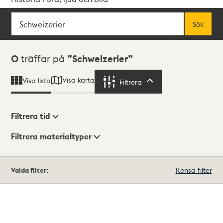
Sök
Fritextsök
Sök
Sökresultat
0
träffar på
Schweizerier
Visa karta
Visa lista
Filtrera
Filtrera
Filtrera tid
Filtrera materialtyper
Visningsläge
Totalt
Valda filter:
Rensa filter
0
träffar
Lista
Karta