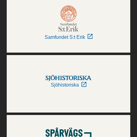
Samfundet S:t Erik
Sjöhistoriska