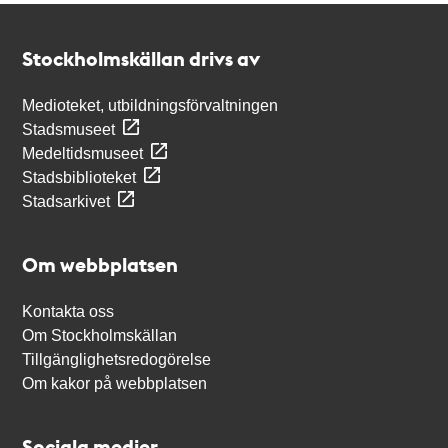
Kontakt
Stockholmskällan
Stockholmskällan drivs av
Medioteket, utbildningsförvaltningen
Stadsmuseet
Medeltidsmuseet
Stadsbiblioteket
Stadsarkivet
Om webbplatsen
Kontakta oss
Om Stockholmskällan
Tillgänglighetsredogörelse
Om kakor på webbplatsen
Sociala medier