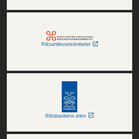
Riksantikvarieämbetet
Riksbankens arkiv