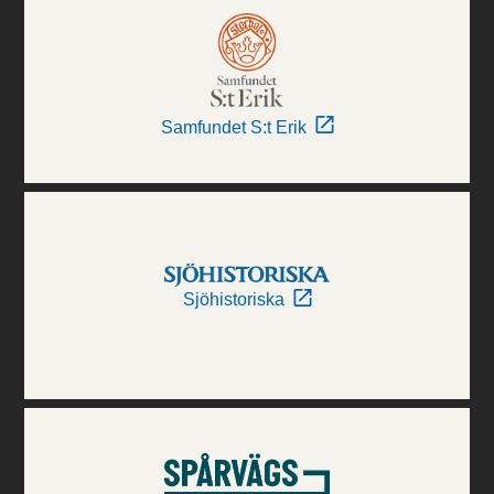
Samfundet S:t Erik
Sjöhistoriska