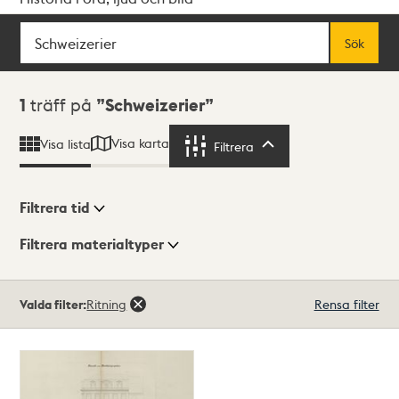
Sök
Fritextsök
Sök
Sökresultat
1
träff på
Schweizerier
Visa karta
Visa lista
Filtrera
Filtrera
Filtrera tid
Filtrera materialtyper
Visningsläge
Totalt
Valda filter:
Ritning
Rensa filter
1
träffar
Lista
Karta