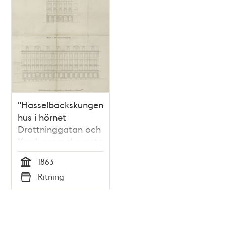
"Hasselbackskungens"
hus i hörnet
Drottninggatan och
Karduansmakargatan
1863
Tid
Ritning
Typ