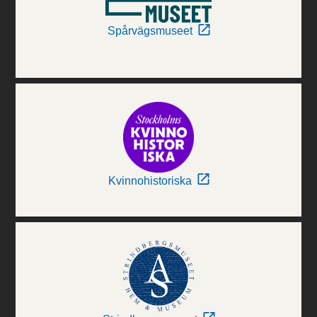
Spårvägsmuseet
Kvinnohistoriska