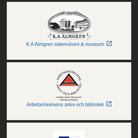
K A Almgren sidenväveri & museum
Arbetarrörelsens arkiv och bibliotek