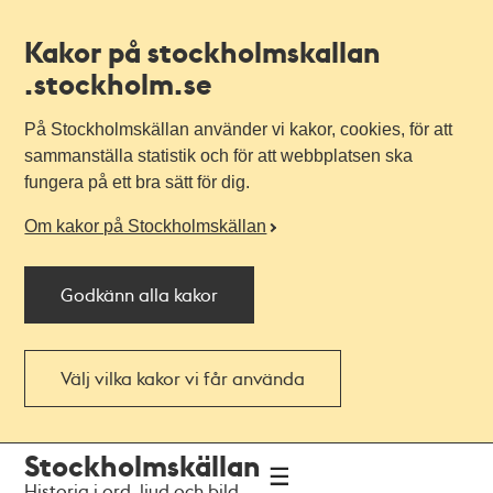
Kakor på stockholmskallan
.stockholm.se
På Stockholmskällan använder vi kakor, cookies, för att
sammanställa statistik och för att webbplatsen ska
fungera på ett bra sätt för dig.
Om kakor på Stockholmskällan
Godkänn alla kakor
Välj vilka kakor vi får använda
Till
Till
Stockholmskällan
navigationen
huvudinnehållet
Historia i ord, ljud och bild