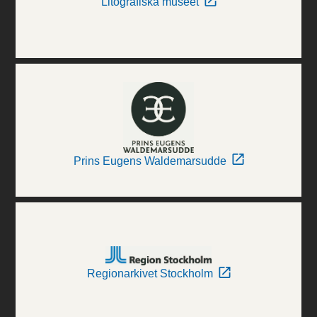
Litografiska museet
Prins Eugens Waldemarsudde
Regionarkivet Stockholm