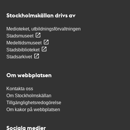
Kontakt
Stockholmskällan
Stockholmskällan drivs av
Medioteket, utbildningsförvaltningen
Stadsmuseet
Medeltidsmuseet
Stadsbiblioteket
Stadsarkivet
Om webbplatsen
Kontakta oss
Om Stockholmskällan
Tillgänglighetsredogörelse
Om kakor på webbplatsen
Sociala medier