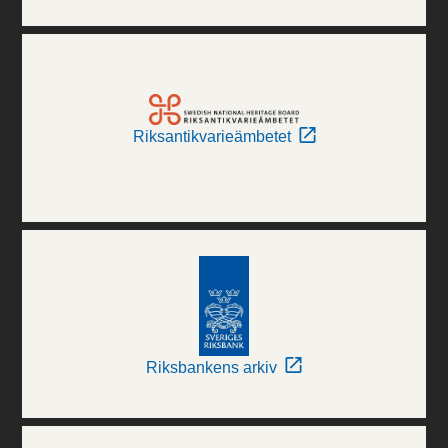
Riksantikvarieämbetet
Riksbankens arkiv